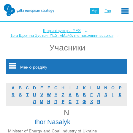
Укр
Eng
←
Щорічні зустрічі YES
←
15-а Щорічна Зустріч YES: «Майбутнє покоління всього»
Учасники
Меню розділу
A
B
C
D
E
F
G
H
I
J
K
L
M
N
O
P
R
S
T
U
V
W
Y
Z
А
Б
В
Г
Д
З
І
К
Л
М
Н
П
Р
С
Т
Ф
Х
Я
N
Ihor Nasalyk
Minister of Energy and Coal Industry of Ukraine