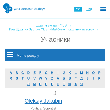
Укр
Eng
←
Щорічні зустрічі YES
←
15-а Щорічна Зустріч YES: «Майбутнє покоління всього»
Учасники
Меню розділу
A
B
C
D
E
F
G
H
I
J
K
L
M
N
O
P
R
S
T
U
V
W
Y
Z
А
Б
В
Г
Д
З
І
К
Л
М
Н
П
Р
С
Т
Ф
Х
Я
J
Oleksiy Jakubin
Political Scientist