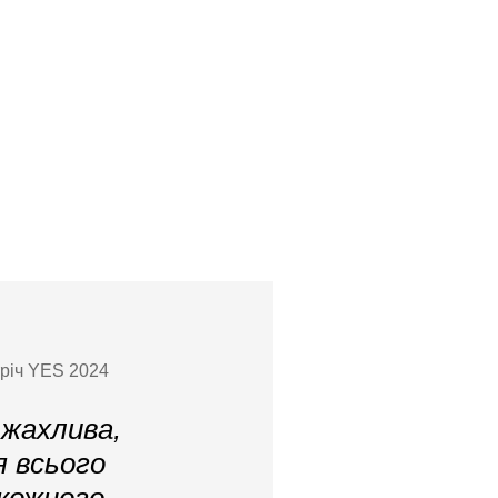
тріч YES 2024
 жахлива,
я всього