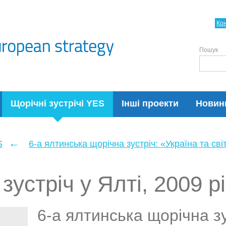
Ко
Пошук
Щорічні зустрічі YES
Інші проекти
Новин
←
S
6-а ялтинська щорічна зустріч: «Україна та св
зустріч у Ялті, 2009 рі
6-а ялтинська щорічна зу