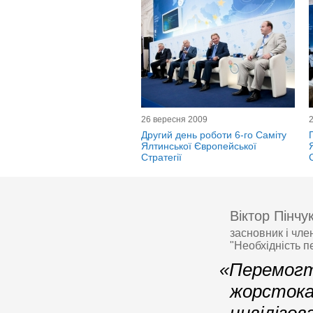
26 вересня 2009
Другий день роботи 6-го Саміту
Ялтинської Європейської
Стратегії
Віктор Пінчу
засновник і чле
"Необхідність п
«Перемогт
жорстока 