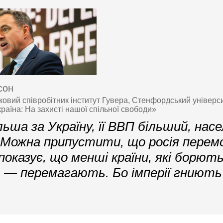
сон
овий співробітник інститут Гувера, Стенфордський універси
раїна: На захисті нашої спільної свободи»
льша за Україну, її ВВП більший, нас
 Можна припустити, що росія перем
показує, що менші країни, які борют
, — перемагають. Бо імперії гниють