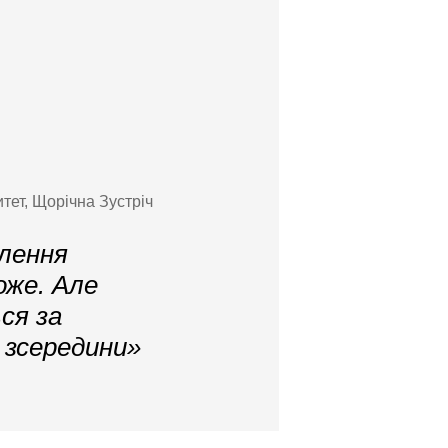
тет, Щорічна Зустріч
елення
оже. Але
ься за
 зсередини»