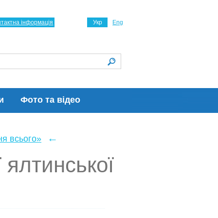
нтактна інформація
Укр
Eng
и
Фото та відео
←
ня всього»
ї ялтинської