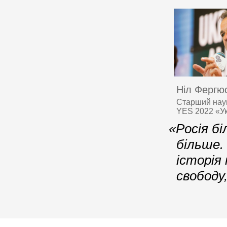
Ніл Фергю
Старший наук
YES 2022 «Ук
«Росія бі
більше.
історія 
свободу