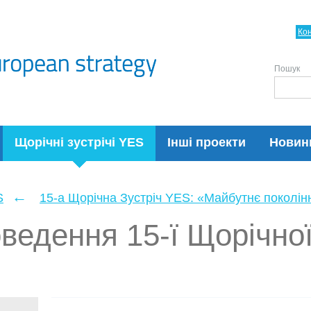
Ко
Пошук
Щорічні зустрічі YES
Інші проекти
Новин
←
S
15-а Щорічна Зустріч YES: «Майбутнє поколін
оведення 15-ї Щорічно