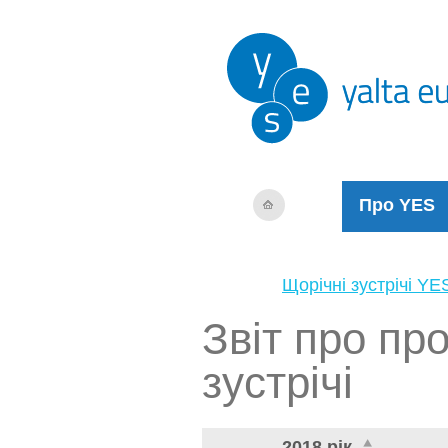
Про YES
Щорічні зустрічі YE
Звіт про пр
зустрічі
2018 рік