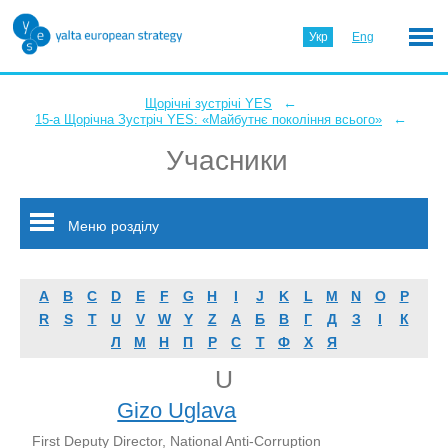
Укр
Eng
←
Щорічні зустрічі YES
←
15-а Щорічна Зустріч YES: «Майбутнє покоління всього»
Учасники
Меню розділу
A
B
C
D
E
F
G
H
I
J
K
L
M
N
O
P
R
S
T
U
V
W
Y
Z
А
Б
В
Г
Д
З
І
К
Л
М
Н
П
Р
С
Т
Ф
Х
Я
U
Gizo Uglava
First Deputy Director, National Anti-Corruption