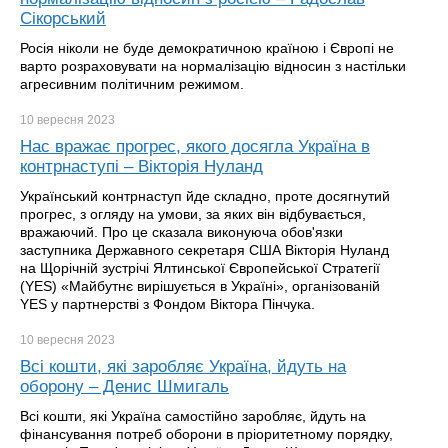
Сікорський
Росія ніколи не буде демократичною країною і Європі не
варто розраховувати на нормалізацію відносин з настільки
агресивним політичним режимом.
10 вересня
2023
Нас вражає прогрес, якого досягла Україна в
контрнаступі – Вікторія Нуланд
Український контрнаступ йде складно, проте досягнутий
прогрес, з огляду на умови, за яких він відбувається,
вражаючий. Про це сказала виконуюча обов'язки
заступника Державного секретаря США Вікторія Нуланд
на Щорічній зустрічі Ялтинської Європейської Стратегії
(YES) «Майбутнє вирішується в Україні», організованій
YES у партнерстві з Фондом Віктора Пінчука.
10 вересня
2023
Всі кошти, які заробляє Україна, йдуть на
оборону – Денис Шмигаль
Всі кошти, які Україна самостійно заробляє, йдуть на
фінансування потреб оборони в пріоритетному порядку,