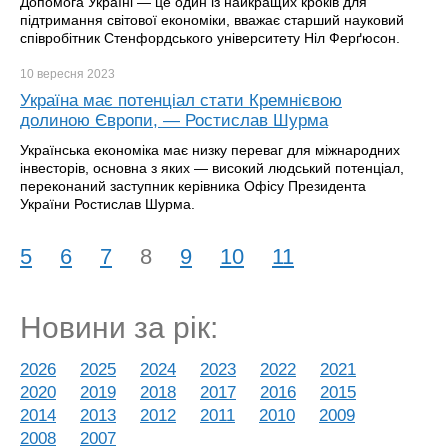
Допомога Україні — це один із найкращих кроків для
підтримання світової економіки, вважає старший науковий
співробітник Стенфордського університету Ніл Ферґюсон.
10 вересня
2023
Україна має потенціал стати Кремнієвою
долиною Європи, — Ростислав Шурма
Українська економіка має низку переваг для міжнародних
інвесторів, основна з яких — високий людський потенціал,
переконаний заступник керівника Офісу Президента
України Ростислав Шурма.
5
6
7
8
9
10
11
Новини за рік:
2026
2025
2024
2023
2022
2021
2020
2019
2018
2017
2016
2015
2014
2013
2012
2011
2010
2009
2008
2007