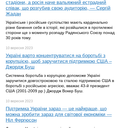
стадіони, а росія наче вальяжний естрадний
співак, що розгубив свою аудиторію, — Сергій
Жадан
Українське і російське суспільство мають кардинально
різне бачення себе в історії, які розійшлися в протилежні
сторони ще з моменту розпаду Радянського Союзу понад
30 років тому.
10 вересня
2023
Україні варто концентруватися на боротьбі з
корупцією, щоб заручитися підтримкою США –
Джордж Буш
Системна боротьба з корупцією допоможе Україні
заручитися довгостроковою та сталою підтримкою США в
боротьбі з російською агресією, вважає 43-й президент
США (2001-2009 рр.) Джордж Вокер Буш.
10 вересня
2023
Підтримка України зараз — це найкраще, що
можна зробити зараз для світової економіки —
Ніл Фергюсон