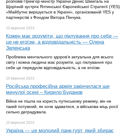
розповів Прем'єр-міністр України Денис Шмигаль на
Щорічній зустрічі Ялтинської Європейської Стратегії (YES)
«Майбутнє вирішується в Україні», організованій YES у
партнерстві з Фондом Віктора Пінчука.
10 вересня
2023
Кожен має розуміти, що піклування про себе —
це не егоїзм, а відповідальність — Олена
Зеленська
Проблема ментального здоров’я актуальна для всього
світу і кожна людина має розуміти, що піклування про
себе це передусім відповідальність, а не егоїзм.
10 вересня
2023
Російська професійна армія закінчилася ще
минулої осені – Кирило Буданов
Війна не пішла на користь путінському режиму, він не
такий потужний, як хоче здаватися, а військова міць росії
сильно деградувала.
10 вересня
2023
Україна — це молодий панк-гурт, який збирає