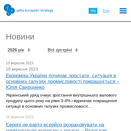
Укр
Eng
Новини
2026 рік
Всі зустрічі
10 вересня 2023
10 вересня 2023
Економіка України починає зростати, ситуація в
основних галузях промисловості покращується –
Юлія Свиріденко
Український уряд очікує зростання внутрішнього валового
продукту цього року на рівні 3-4% і відзначає покращення
ситуації в основних галузях промисловості....
10 вересня
2023
Європі не варто всерйоз розраховувати на
нормалізацію відносин з росією – Радослав