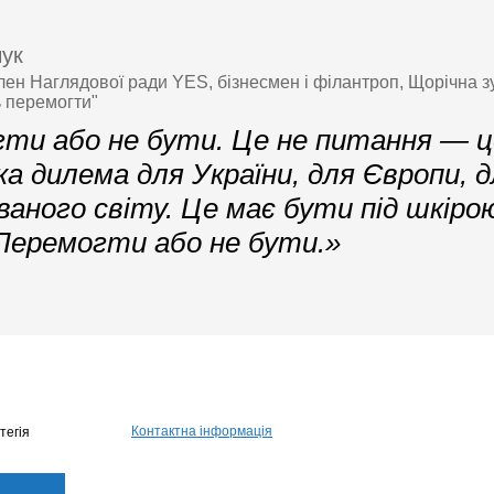
чук
член Наглядової ради YES, бізнесмен і філантроп, Щорічна 
ь перемогти"
ти або не бути. Це не питання — ц
а дилема для України, для Європи, д
ованого світу. Це має бути під шкіро
 Перемогти або не бути.»
Контактна інформація
тегія