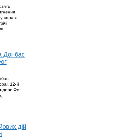
стять
ягнення
у справі
річі
ка.
а Донбас
Фог
нбас
bal, 12-й
Андерс Фог
),
йових дій
и