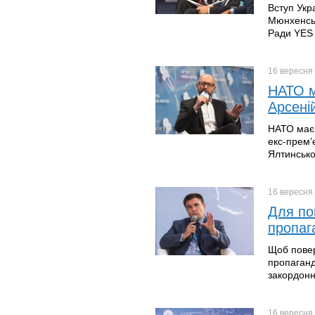
Вступ Укр
Мюнхенськ
Ради YES 
16 вересня
НАТО м
Арсені
НАТО має 
екс-прем’
Ялтинсько
16 вересня
Для по
пропаг
Щоб повер
пропаганд
закордонн
16 вересня