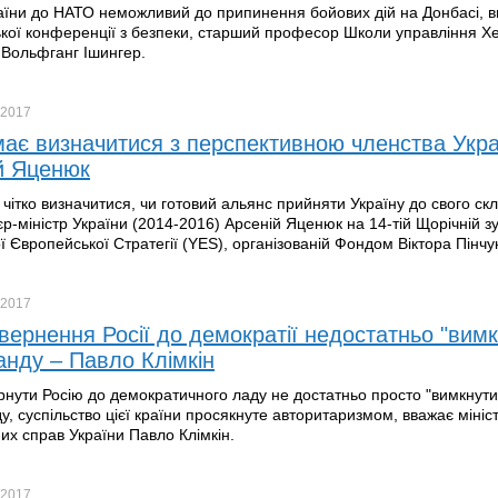
аїни до НАТО неможливий до припинення бойових дій на Донбасі, в
ої конференції з безпеки, старший професор Школи управління Хе
Вольфганг Ішингер.
2017
ає визначитися з перспективною членства Укра
й Яценюк
чітко визначитися, чи готовий альянс прийняти Україну до свого скл
єр-міністр України (2014-2016) Арсеній Яценюк на 14-тій Щорічній зу
ї Європейської Стратегії (YES), організованій Фондом Віктора Пінчу
2017
вернення Росії до демократії недостатньо "вимк
анду – Павло Клімкін
нути Росію до демократичного ладу не достатньо просто "вимкнути
у, суспільство цієї країни просякнуте авторитаризмом, вважає мініс
их справ України Павло Клімкін.
2017