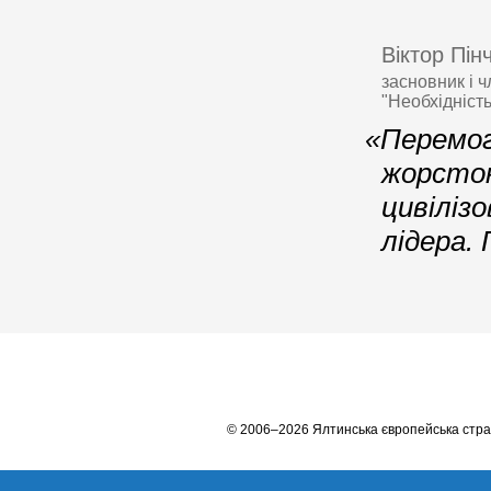
Віктор Пін
засновник і 
"Необхідніст
«Перемог
жорсток
цивіліз
лідера.
© 2006–2026 Ялтинська європейська стра