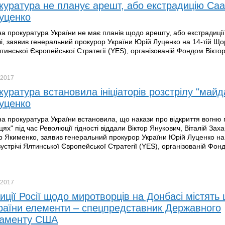
куратура не планує арешт, або екстрадицію Саа
уценко
а прокуратура України не має планів щодо арешту, або екстрадиції
і, заявив генеральний прокурор України Юрій Луценко на 14-тій Що
лтинської Європейської Стратегії (YES), організованій Фондом Віктор
2017
уратура встановила ініціаторів розстрілу "майда
уценко
а прокуратура України встановила, що накази про відкриття вогню 
ях" під час Революції гідності віддали Віктор Янукович, Віталій Зах
 Якименко, заявив генеральний прокурор України Юрій Луценко на 
зустрічі Ялтинської Європейської Стратегії (YES), організованій Фон
2017
иції Росії щодо миротворців на Донбасі містять 
раїни елементи – спецпредставник Державного
таменту США