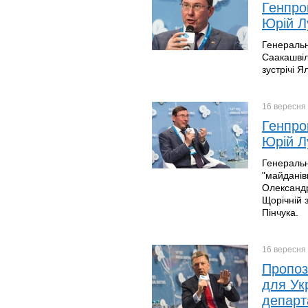
Генпро
Юрій Л
Генеральн
Саакашвіл
зустрічі Я
16 вересня
Генпрок
Юрій Л
Генеральн
"майданівц
Олександр
Щорічній 
Пінчука.
16 вересня
Пропоз
для Ук
депар