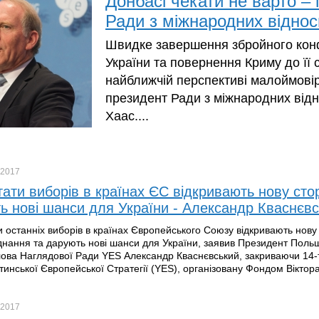
Донбасі чекати не варто –
Ради з міжнародних віднос
Швидке завершення збройного конф
України та повернення Криму до її 
найближчій перспективі малоймові
президент Ради з міжнародних відн
Хаас....
2017
тати виборів в країнах ЄС відкривають нову стор
ь нові шанси для України - Александр Кваснєв
и останніх виборів в країнах Європейського Союзу відкривають нову 
єднання та дарують нові шанси для України, заявив Президент Польщ
лова Наглядової Ради YES Александр Кваснєвський, закриваючи 14-
лтинської Європейської Стратегії (YES), організовану Фондом Віктора
2017