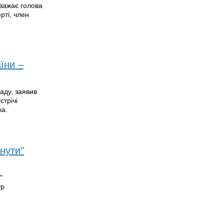
важає голова
рті, член
їни –
аду, заявив
стрічі
ка.
нути"
"
тр