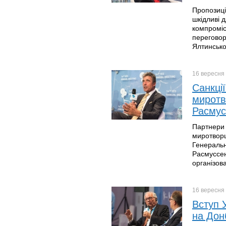
Пропозиці
шкідливі 
компроміс
переговор
Ялтинсько
16 вересня
Санкці
миротв
Расмус
Партнери 
миротворц
Генеральн
Расмуссен 
організов
16 вересня
Вступ 
на Дон