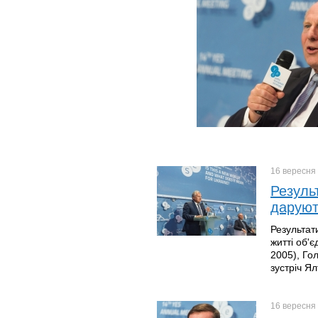
16 вересня
Резуль
даруют
Результат
житті об'
2005), Го
зустріч Я
16 вересня