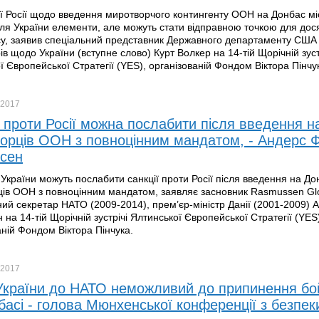
ї Росії щодо введення миротворчого контингенту ООН на Донбас мі
для України елементи, але можуть стати відправною точкою для дос
у, заявив спеціальний представник Державного департаменту США 
ів щодо України (вступне слово) Курт Волкер на 14-тій Щорічній зуст
ї Європейської Стратегії (YES), організованій Фондом Віктора Пінчу
2017
ї проти Росії можна послабити після введення н
орців ООН з повноцінним мандатом, - Андерс 
сен
України можуть послабити санкції проти Росії після введення на До
ів ООН з повноцінним мандатом, заявляє засновник Rasmussen Glo
ий секретар НАТО (2009-2014), прем’єр-міністр Данії (2001-2009) 
на 14-тій Щорічній зустрічі Ялтинської Європейської Стратегії (YES
аній Фондом Віктора Пінчука.
2017
України до НАТО неможливий до припинення бо
басі - голова Мюнхенської конференції з безпек