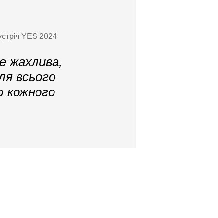
зустріч YES 2024
е жахлива,
ля всього
ю кожного