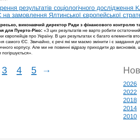
рення результатів соціологічного дослідження
 на замовлення Ялтинської європейської страте
Яресько, виконавчий директор Ради з фінансового контролю т
ня для Пуерто-Ріко:
«З цих результатів не варто робити остаточний
и європейців про Україну. В цих результатах є багато елементів вто
я самого ЄС. Звичайно, є речі які ми маємо змінити і є завдання д
чного корпусу. Але ми не повинні відразу приходити до висновків,
и погіршується».
→
3
4
5
Нов
2026
2022
2018
2014
2010