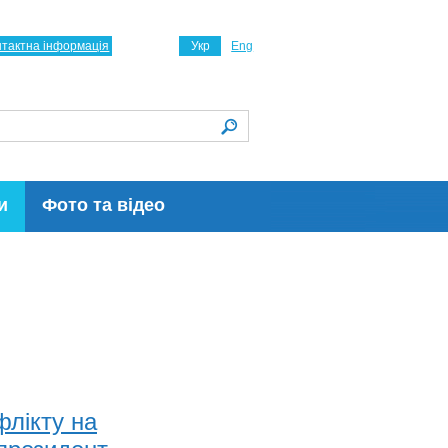
нтактна інформація
Укр
Eng
и
Фото та відео
лікту на