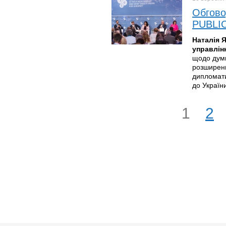
Обгово
PUBLIC
Наталія 
управлін
щодо думк
розширенн
дипломати
до Україн
1
2