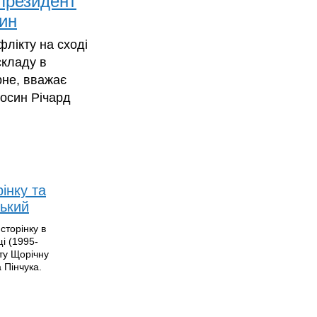
 президент
ин
лікту на сході
складу в
рне, вважає
осин Річард
інку та
ський
сторінку в
і (1995-
ту Щорічну
 Пінчука.