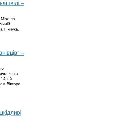
кашвілі –
 Міхеіла
річній
а Пінчука.
нівців" –
по
арченко та
14-тій
дом Віктора
шкідливі