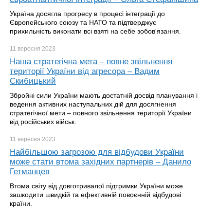
Україна досягла прогресу в процесі інтеграції до
Європейського союзу та НАТО та підтверджує
прихильність виконати всі взяті на себе зобов'язання.
11 вересня
2023
Наша стратегічна мета – повне звільнення
території України від агресора – Вадим
Скибицький
Збройні сили України мають достатній досвід планування і
ведення активних наступальних дій для досягнення
стратегічної мети – повного звільнення території України
від російських військ.
11 вересня
2023
Найбільшою загрозою для відбудови України
може стати втома західних партнерів – Данило
Гетманцев
Втома світу від довготривалої підтримки України може
зашкодити швидкій та ефективній повоєнній відбудові
країни.