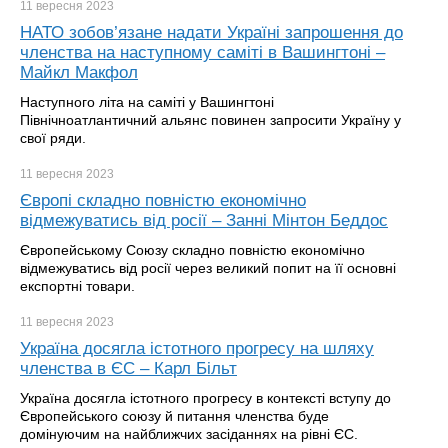
11 вересня
2023
НАТО зобов’язане надати Україні запрошення до
членства на наступному саміті в Вашингтоні –
Майкл Макфол
Наступного літа на саміті у Вашингтоні
Північноатлантичний альянс повинен запросити Україну у
свої ряди.
11 вересня
2023
Європі складно повністю економічно
відмежуватись від росії – Занні Мінтон Беддос
Європейському Союзу складно повністю економічно
відмежуватись від росії через великий попит на її основні
експортні товари.
11 вересня
2023
Україна досягла істотного прогресу на шляху
членства в ЄС – Карл Більт
Україна досягла істотного прогресу в контексті вступу до
Європейського союзу й питання членства буде
домінуючим на найближчих засіданнях на рівні ЄС.