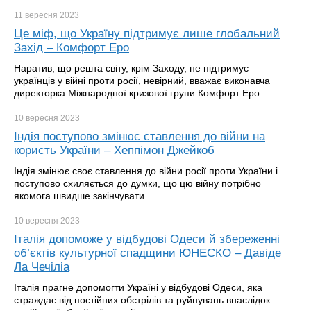
11 вересня
2023
Це міф, що Україну підтримує лише глобальний
Захід – Комфорт Еро
Наратив, що решта світу, крім Заходу, не підтримує
українців у війні проти росії, невірний, вважає виконавча
директорка Міжнародної кризової групи Комфорт Еро.
10 вересня
2023
Індія поступово змінює ставлення до війни на
користь України – Хеппімон Джейкоб
Індія змінює своє ставлення до війни росії проти України і
поступово схиляється до думки, що цю війну потрібно
якомога швидше закінчувати.
10 вересня
2023
Італія допоможе у відбудові Одеси й збереженні
об’єктів культурної спадщини ЮНЕСКО – Давіде
Ла Чечіліа
Італія прагне допомогти Україні у відбудові Одеси, яка
страждає від постійних обстрілів та руйнувань внаслідок