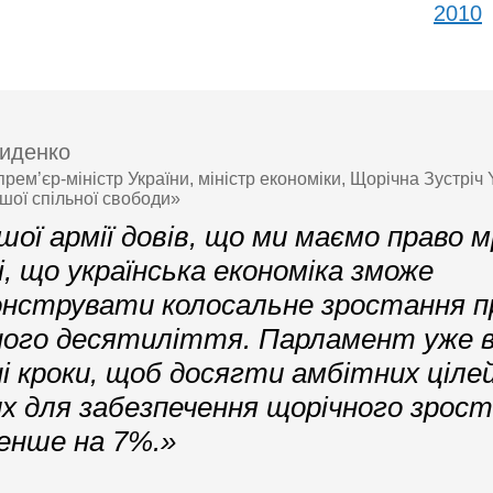
2010
иденко
рем’єр-міністр України, міністр економіки, Щорічна Зустріч
ашої спільної свободи»
шої армії довів, що ми маємо право 
і, що українська економіка зможе
нструвати колосальне зростання 
ого десятиліття. Парламент уже в
ні кроки, щоб досягти амбітних ціле
х для забезпечення щорічного зрос
енше на 7%.»