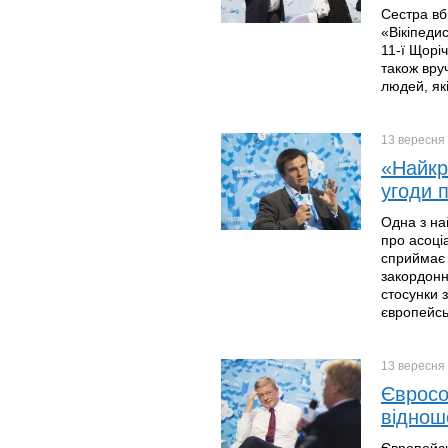
Сестра вб
«Вікіпеди
11-ї Щоріч
також вруч
людей, які
13 вересня
«Найкр
угоди п
Одна з на
про асоці
сприймає 
закордонн
стосунки 
європейськ
13 вересня
Євросо
віднош