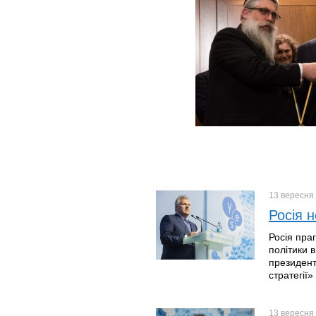
13 вересня
Росія 
Росія пра
політики 
президент
стратегії»
13 вересня