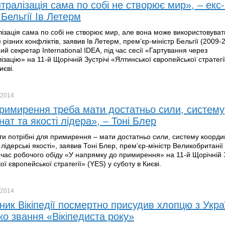
тралізація сама по собі не створює мир», – екс
 Бельгії Ів Летерм
ізація сама по собі не створює мир, але вона може використовуват
різних конфліктів, заявив Ів Летерм, прем’єр-міністр Бельгії (2009-2
й секретар International IDEA, під час сесії «Гартування через
ізацію» на 11-й Щорічній Зустрічі «Ялтинської європейської стратегі
иєві.
2014
римирення треба мати достатньо сили, систему
ат та якості лідера», – Тоні Блер
ти потрібні для примирення – мати достатньо сили, систему коорди
лідерські якості», заявив Тоні Блер, прем’єр-міністр Великобританії
д час робочого обіду «У напрямку до примирення» на 11-й Щорічній З
ї європейської стратегії» (YES) у суботу в Києві.
2014
ник Вікіпедії посмертно присудив хлопцю з Укра
ко звання «Вікіпедиста року»