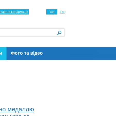
нтактна інформація
Укр
Eng
и
Фото та відео
ено медаллю