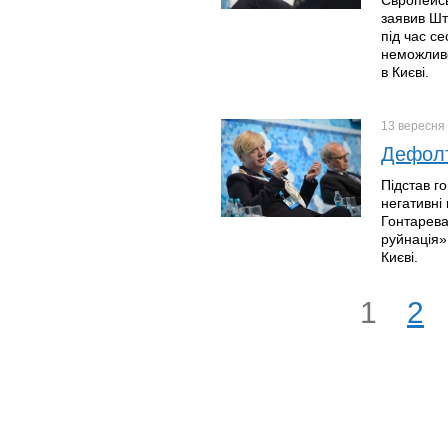
Європейсь
заявив Шт
під час се
неможливо
в Києві.
13 вересня
Дефолт
Підстав г
негативні
Гонтарева
руйнація» 
Києві.
1
2