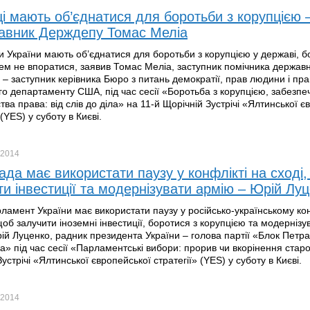
ці мають об’єднатися для боротьби з корупцією 
авник Держдепу Томас Меліа
 України мають об’єднатися для боротьби з корупцією у державі, б
м не впоратися, заявив Томас Меліа, заступник помічника держав
 – заступник керівника Бюро з питань демократії, прав людини і пра
о департаменту США, під час сесії «Боротьба з корупцією, забезпе
ва права: від слів до діла» на 11-й Щорічній Зустрічі «Ялтинської є
 (YES) у суботу в Києві.
2014
ада має використати паузу у конфлікті на сході
ти інвестиції та модернізувати армію – Юрій Лу
ламент України має використати паузу у російсько-українському кон
щоб залучити іноземні інвестиції, боротися з корупцією та модернізу
ій Луценко, радник президента України – голова партії «Блок Петра
» під час сесії «Парламентські вибори: прорив чи вкорінення старо
устрічі «Ялтинської європейської стратегії» (YES) у суботу в Києві.
2014