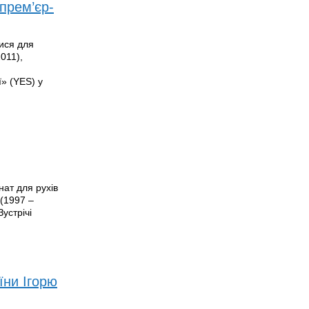
-прем’єр-
ися для
011),
ї» (YES) у
нат для рухів
 (1997 –
устрічі
їни Ігорю