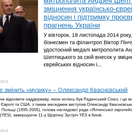
митрополита Андрея Шепт
зміцнення українсько-євре
відносин і підтримку проє
прагнень України
У вівторок, 18 листопада 2014 року
бізнесмен та філантроп Віктор Пінч
удостоєний медалі митрополита А
Шептицького за свій внесок у зміцн
єврейських відносин і...
2014
не змінить «музику» – Олександр Кваснєвський
гне відновити наддержаву, якою колись був Радянський Союз, і це м
в Європі та США, з таким меседжем виступив Олександр Кваснєвськ
 Польщі (1995-2005), голова наглядової ради «Ялтинської європейс
 (YES), завершуючи 11-у Щорічну Зустріч YES в Києві.
2014