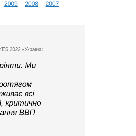
2009
2008
2007
 YES 2022 «Україна:
мріяти. Ми
протягом
живає всі
й, критично
тання ВВП