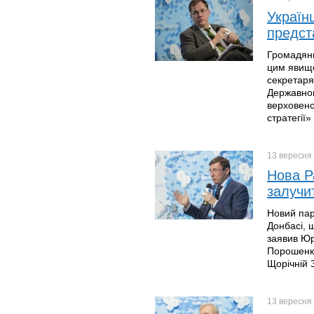
Україн
предст
Громадяни
цим явище
секретаря
Державног
верховенст
стратегії»
13 вересня
Нова Р
залучи
Новий пар
Донбасі, 
заявив Юр
Порошенка
Щорічній З
13 вересня