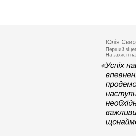
Юлія Свир
Перший віцеп
На захисті н
«Успіх на
впевнен
продемо
наступн
необхід
важливи
щонайм