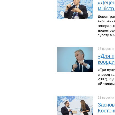
«Децен
міністр
Децентрал
вирішення 
генеральни
децентрал
суботу в К
13 вересня
«Для п
координ
«Три пунк
вперед та 
2007), пі
«Ялтинсько
13 вересня
Заснов
Костен