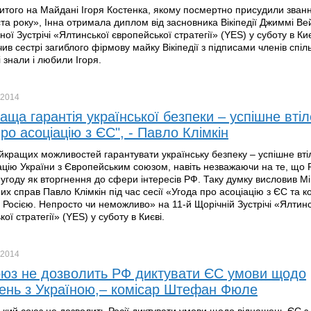
итого на Майдані Ігоря Костенка, якому посмертно присудили зван
ста року», Інна отримала диплом від засновника Вікіпедії Джиммі Ве
ної Зустрічі «Ялтинської європейської стратегії» (YES) у суботу в Ки
ив сестрі загиблого фірмову майку Вікіпедії з підписами членів спіл
 знали і любили Ігоря.
2014
аща гарантія української безпеки – успішне вті
ро асоціацію з ЄС", - Павло Клімкін
йкращих можливостей гарантувати українську безпеку – успішне вті
ацію України з Європейським союзом, навіть незважаючи на те, що 
угоду як вторгнення до сфери інтересів РФ. Таку думку висловив Мі
их справ Павло Клімкін під час сесії «Угода про асоціацію з ЄС та к
з Росією. Непросто чи неможливо» на 11-й Щорічній Зустрічі «Ялтинс
ої стратегії» (YES) у суботу в Києві.
2014
юз не дозволить РФ диктувати ЄС умови щодо
ень з Україною,– комісар Штефан Фюле