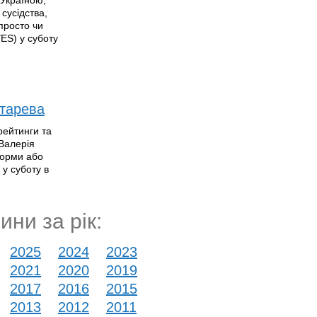
 Україною,
сусідства,
епросто чи
YES) у суботу
нтарева
рейтинги та
 Валерія
еформи або
 у суботу в
ини за рік:
2025
2024
2023
2021
2020
2019
2017
2016
2015
2013
2012
2011