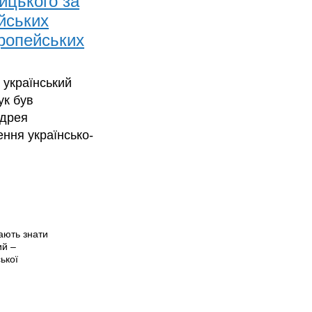
ицького за
йських
вропейських
, український
ук був
ндрея
ення українсько-
ають знати
ий –
ької