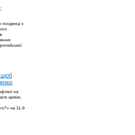
–
о поодинці з
ного
в
чення
вропейської
, щоб
ценко
флікті на
вати армію,
го?» на 11-й