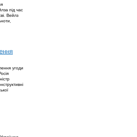
ня
йлза під час
єві. Вейлз
ьноти,
лення
лення угоди
Росія
ністр
онструктивні
ької