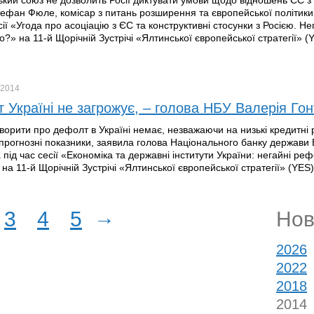
кий союз не дозволить Росії диктувати умови щодо відношень ЄС з
ефан Фюле, комісар з питань розширення та європейської політики 
сії «Угода про асоціацію з ЄС та конструктивні стосунки з Росією. Н
?» на 11-й Щорічній Зустрічі «Ялтинської європейської стратегії» (
2014
 Україні не загрожує, – голова НБУ Валерія Го
оворити про дефолт в Україні немає, незважаючи на низькі кредитні 
 прогнозні показники, заявила голова Національного банку держави
 під час сесії «Економіка та державні інститути України: негайні р
на 11-й Щорічній Зустрічі «Ялтинської європейської стратегії» (YES)
→
3
4
5
Нов
2026
2022
2018
2014