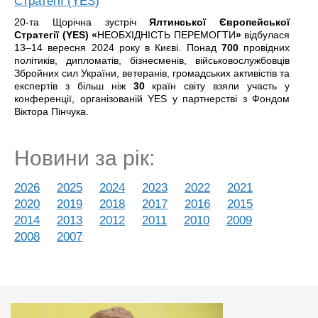
Стратегії (YES)
20-та Щорічна зустріч
Ялтинської Європейської
Стратегії (YES) «
НЕОБХІДНІСТЬ ПЕРЕМОГТИ
»
відбулася
13–14 вересня 2024 року в Києві. Понад
700
провідних
політиків, дипломатів, бізнесменів, військовослужбовців
Збройних сил України, ветеранів, громадських активістів та
експертів з більш ніж
30
країн світу взяли участь у
конференції, організованій YES у партнерстві з Фондом
Віктора Пінчука.
Новини за рік:
2026
2025
2024
2023
2022
2021
2020
2019
2018
2017
2016
2015
2014
2013
2012
2011
2010
2009
2008
2007