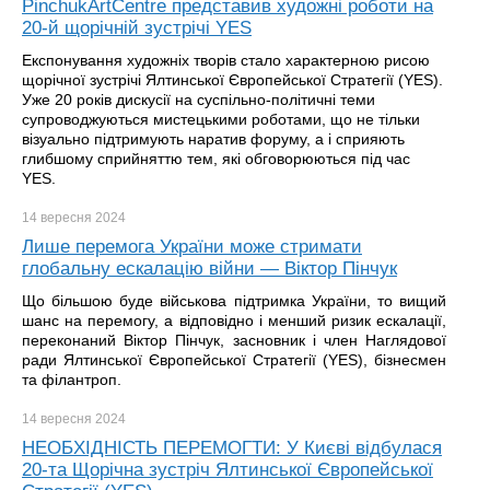
PinchukArtCentre представив художні роботи на
20-й щорічній зустрічі YES
Експонування художніх творів стало характерною рисою
щорічної зустрічі Ялтинської Європейської Стратегії (YES).
Уже 20 років дискусії на суспільно-політичні теми
супроводжуються мистецькими роботами, що не тільки
візуально підтримують наратив форуму, а і сприяють
глибшому сприйняттю тем, які обговорюються під час
YES.
14 вересня
2024
Лише перемога України може стримати
глобальну ескалацію війни — Віктор Пінчук
Що більшою буде військова підтримка України, то вищий
шанс на перемогу, а відповідно і менший ризик ескалації,
переконаний Віктор Пінчук, засновник і член Наглядової
ради Ялтинської Європейської Стратегії (YES), бізнесмен
та філантроп.
14 вересня
2024
НЕОБХІДНІСТЬ ПЕРЕМОГТИ: У Києві відбулася
20-та Щорічна зустріч Ялтинської Європейської