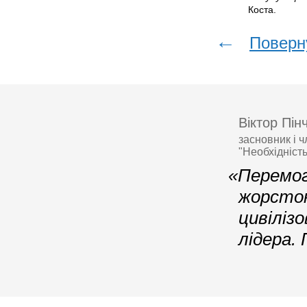
Коста.
←
Поверн
Віктор Пін
засновник і 
"Необхідніст
«Перемог
жорсток
цивіліз
лідера.