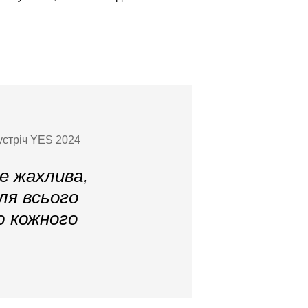
зустріч YES 2024
е жахлива,
ля всього
ю кожного