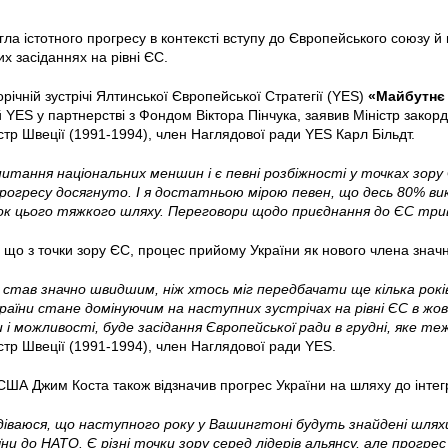
гла істотного прогресу в контексті вступу до Європейського союзу 
х засіданнях на рівні ЄС.
річній зустрічі Ялтинської Європейської Стратегії (YES)
«Майбутнє 
й YES у партнерстві з Фондом Віктора Пінчука, заявив Міністр закор
стр Швеції (1991-1994), член Наглядової ради YES Карл Більдт.
итання національних меншин і є певні розбіжності у точках зору
рогресу досягнуто. І я достатньою мірою певен, що десь 80% вик
к цього тяжкого шляху. Переговори щодо приєднання до ЄС три
, що з точки зору ЄС, процес прийому України як нового члена знач
 став значно швидшим, ніж хтось міг передбачати ще кілька рок
раїни стане домінуючим на наступних зустрічах на рівні ЄС в жо
 і можливості, буде засідання Європейської ради в грудні, яке 
стр Швеції (1991-1994), член Наглядової ради YES.
ША Джим Коста також відзначив прогрес України на шляху до інтег
діваюся, що наступного року у Вашингтоні будуть знайдені шляхи
ни до НАТО. Є різні точки зору серед лідерів альянсу, але прогре