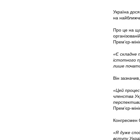
Україна дося
на найближчи
Про це на що
організовані
Прем’єр-міні
«Є складне п
істотного п
лише почато
Він зазначив
«Цей процес
членства Ук
перспективи
Прем’єр-міні
Конгресмен С
«Я дуже спо
вступу Украї