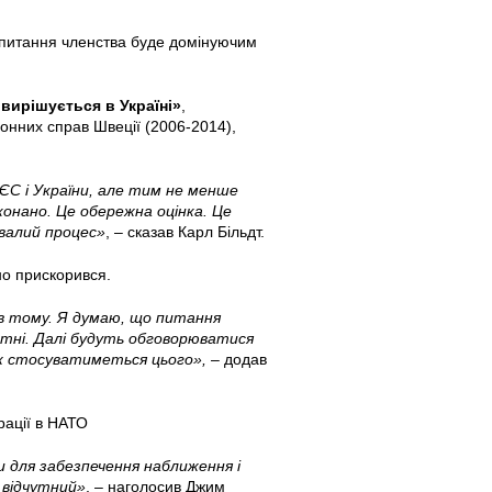
й питання членства буде домінуючим
вирішується в Україні»
,
донних справ Швеції (2006-2014),
 ЄС і України, але тим не менше
онано. Це обережна оцінка. Це
валий процес»
, – сказав Карл Більдт.
но прискорився.
ів тому. Я думаю, що питання
втні. Далі будуть обговорюватися
теж стосуватиметься цього»,
– додав
рації в НАТО
 для забезпечення наближення і
с відчутний»
, – наголосив Джим