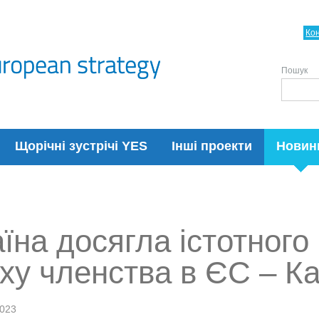
Ко
Пошук
Щорічні зустрічі YES
Інші проекти
Новин
їна досягла істотного
ху членства в ЄС – Ка
2023