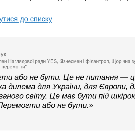
утися до списку
чук
член Наглядової ради YES, бізнесмен і філантроп, Щорічна 
ь перемогти"
ти або не бути. Це не питання — ц
а дилема для України, для Європи, д
ованого світу. Це має бути під шкіро
 Перемогти або не бути.»