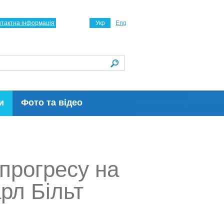
нтактна інформація
Укр
Eng
и
Фото та відео
 прогресу на
рл Більт