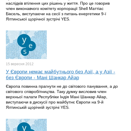
наслідків втілення цих рішень у життя. Про це говорив
член виконавчого комітету корпорації Shell Маттіас
Біксель, виступаючи на сесії з питань енергетики 9-ї
Ялтинської щорічної зустрічі YES.
15 вересня
2012
У Європи немає майбутнього без Азії, а у Азії -
без Європи - Мані Шанкар Айар
Європа повинна прагнути не до світового панування, а до
світового співробітництва. Таку думку висловив член
верхньої палати Республіки Індія Мані Шанкар Айар,
виступаючи в дискусії про майбутнє Європи на 9-й
Ялтинській щорічній зустрічі YES.