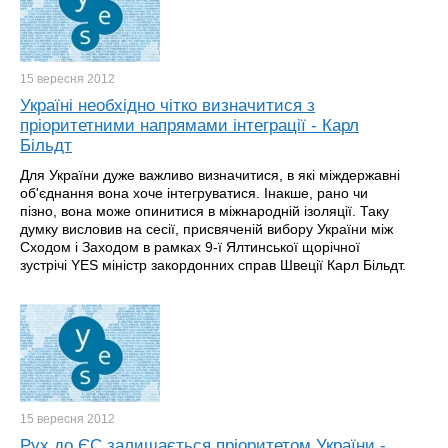
15 вересня
2012
Україні необхідно чітко визначитися з
пріоритетними напрямами інтеграції - Карл
Більдт
Для України дуже важливо визначитися, в які міждержавні
об'єднання вона хоче інтегруватися. Інакше, рано чи
пізно, вона може опинитися в міжнародній ізоляції. Таку
думку висловив на сесії, присвяченій вибору України між
Сходом і Заходом в рамках 9-ї Ялтинської щорічної
зустрічі YES міністр закордонних справ Швеції Карл Більдт.
15 вересня
2012
Рух до ЄС залишається пріоритетом України -