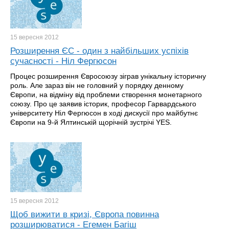
15 вересня
2012
Розширення ЄС - один з найбільших успіхів
сучасності - Ніл Фергюсон
Процес розширення Євросоюзу зіграв унікальну історичну
роль. Але зараз він не головний у порядку денному
Європи, на відміну від проблеми створення монетарного
союзу. Про це заявив історик, професор Гарвардського
університету Ніл Фергюсон в ході дискусії про майбутнє
Європи на 9-й Ялтинській щорічній зустрічі YES.
15 вересня
2012
Щоб вижити в кризі, Європа повинна
розширюватися - Егемен Багіш