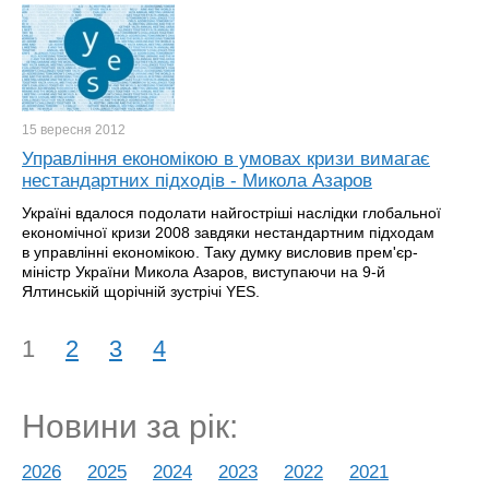
15 вересня
2012
Управління економікою в умовах кризи вимагає
нестандартних підходів - Микола Азаров
Україні вдалося подолати найгостріші наслідки глобальної
економічної кризи 2008 завдяки нестандартним підходам
в управлінні економікою. Таку думку висловив прем'єр-
міністр України Микола Азаров, виступаючи на 9-й
Ялтинській щорічній зустрічі YES.
1
2
3
4
Новини за рік:
2026
2025
2024
2023
2022
2021