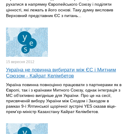
рухатися в напрямку Європейського Союзу і поділяти
цінності, які лежать в його основі. Таку думку висловив
Верховний представник ЄС з питань...
15 вересня
2012
Україна не повинна вибирати між ЄС і Митним
Союзом - Кайрат Келімбетов
Україна повинна повноцінно працювати з партнерами як в
Європі, так і з країнами Митного Союзу, однак інтеграція з
МС об'єктивно вигідніше для України. Про це на сесії,
присвяченій вибору України між Сходом і Заходом в
рамках 9-ї Ялтинської щорічної зустрічі YES сказав віце-
прем'єр-міністр Казахстану Кайрат Келімбетов.