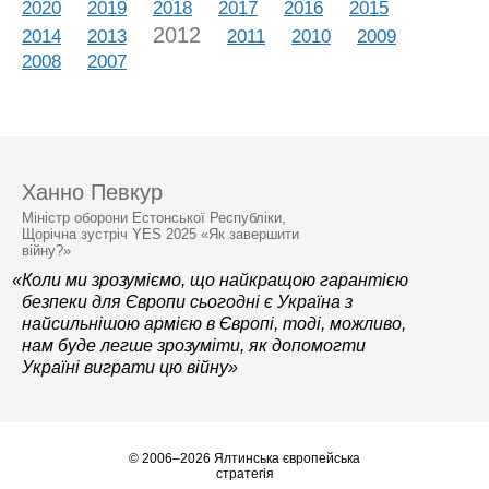
2020
2019
2018
2017
2016
2015
2012
2014
2013
2011
2010
2009
2008
2007
Ханно Певкур
Міністр оборони Естонської Республіки,
Щорічна зустріч YES 2025 «Як завершити
війну?»
«Коли ми зрозуміємо, що найкращою гарантією
безпеки для Європи сьогодні є Україна з
найсильнішою армією в Європі, тоді, можливо,
нам буде легше зрозуміти, як допомогти
Україні виграти цю війну»
© 2006–2026 Ялтинська європейська
стратегія