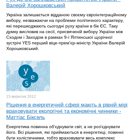
Валерій Хорошковський
Україна залишається відданою своєму євроінтеграційному
вибору, незважаючи на проблеми політичного характеру,
які перешкоджають сьогодні руху країни в бік ЄС. Таку
думку висловив на сесії, присвяченій вибору України між
Сходом і Заходом в рамках 9-ї Ялтинської щорічної
зустрічі YES перший віце-прем'єр-міністр України Валерій
Хорошковський.
15 вересня
2012
Рішення в енергетичній сфері мають в рівній мірі
враховувати екологічні та економічні чинники -
Маттіас Біксель
Енергетика повинна об'єднувати світ, а не роз'єднувати
його. Всі рішення, які приймаються в енергетиці, повинні
бути холістичними, тобто враховувати весь комплекс