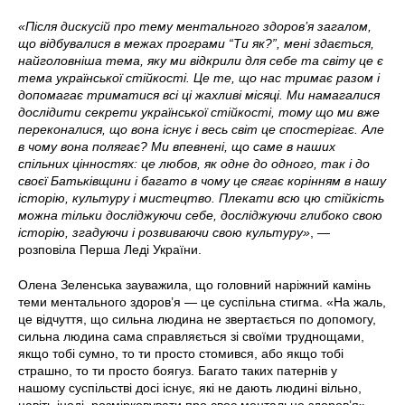
«Після дискусій про тему ментального здоров’я загалом,
що відбувалися в межах програми “Ти як?”, мені здається,
найголовніша тема, яку ми відкрили для себе та світу це є
тема української стійкості. Це те, що нас тримає разом і
допомагає триматися всі ці жахливі місяці. Ми намагалися
дослідити секрети української стійкості, тому що ми вже
переконалися, що вона існує і весь світ це спостерігає. Але
в чому вона полягає? Ми впевнені, що саме в наших
спільних цінностях: це любов, як одне до одного, так і до
своєї Батьківщини і багато в чому це сягає корінням в нашу
історію, культуру і мистецтво. Плекати всю цю стійкість
можна тільки досліджуючи себе, досліджуючи глибоко свою
історію, згадуючи і розвиваючи свою культуру»
, —
розповіла Перша Леді України.
Олена Зеленська зауважила, що головний наріжний камінь
теми ментального здоров’я — це суспільна стигма. «На жаль,
це відчуття, що сильна людина не звертається по допомогу,
сильна людина сама справляється зі своїми труднощами,
якщо тобі сумно, то ти просто стомився, або якщо тобі
страшно, то ти просто боягуз. Багато таких патернів у
нашому суспільстві досі існує, які не дають людині вільно,