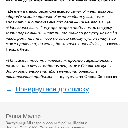
навіть іноді, розмірковувати про своє ментальне здоров’я».
«Ця тема є важливою для всього світу.
У ментального
здоров’я немає кордонів. Кожна людина у світі має
зрозуміти, що піклування про себе — це не егоїзм. Це
відповідальність. Тому що, якщо в тебе немає ресурсу
жити нормальним життям, то такого ресурсу немає і в
твоєї родини, ти нічого не даєш своєму суспільству. І це
може привести, на жаль, до жахливих наслідків
»
, — сказала
Перша Леді.
«На щастя, просто піклування, просто зацікавленість
темою, навички самодопомоги, яких є безліч, можуть
допомогти уникнути або зменшити більшість
психологічних проблем»
, — підсумувала Олена Зеленська.
←
Повернутися до списку
Ганна Маляр
Заступниця Міністра оборони України, Щорічна
Зустріч YES 2022 «Україна: На захисті нашої