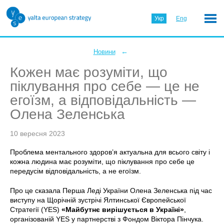
Укр
Eng
←
Новини
Кожен має розуміти, що
піклування про себе — це не
егоїзм, а відповідальність —
Олена Зеленська
10 вересня 2023
Проблема ментального здоров’я актуальна для всього світу і
кожна людина має розуміти, що піклування про себе це
передусім відповідальність, а не егоїзм.
Про це сказала Перша Леді України Олена Зеленська під час
виступу
на Щорічній зустрічі Ялтинської Європейської
Стратегії (YES)
«Майбутнє вирішується в Україні»
,
організованій YES у партнерстві з Фондом Віктора Пінчука.