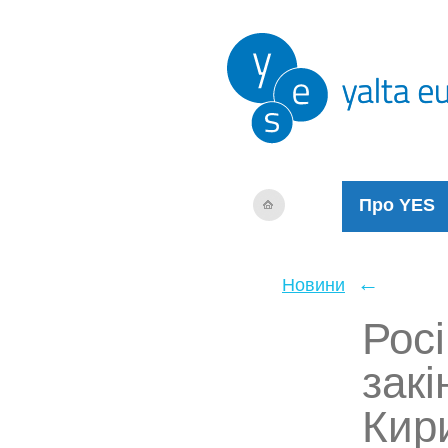
Про YES
←
Новини
Рос
закі
Кир