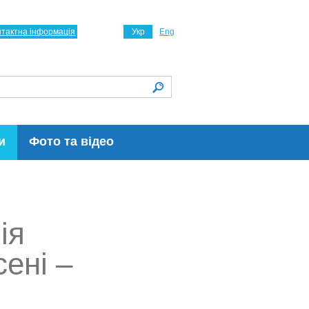
нтактна інформація
Укр
Eng
и
Фото та відео
ія
ені –