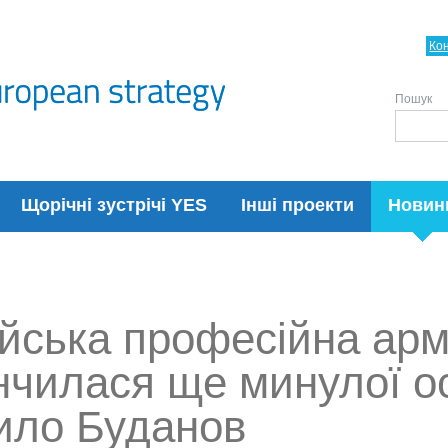
Ко
Пошук
Щорічні зустрічі YES
Інші проекти
Новин
ійська професійна арм
нчилася ще минулої ос
ило Буданов