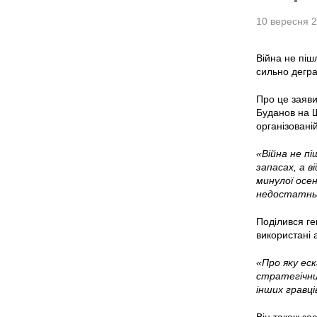
10 вересня 
Війна не піш
сильно дегр
Про це заяви
Буданов на Щ
організовані
«Війна не п
запасах, а в
минулої осен
недостатньо
Поділився ге
використані 
«Про яку еск
стратегічних
інших гравці