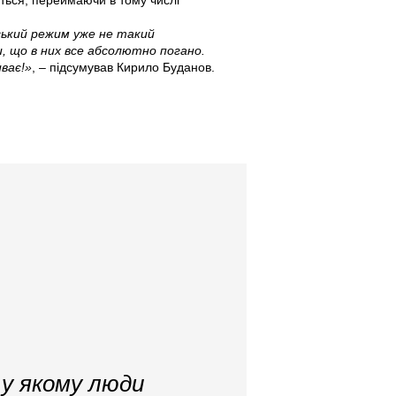
ається, переймаючи в тому числі
ський режим уже не такий
, що в них все абсолютно погано.
ває!»
, – підсумував Кирило Буданов.
 у якому люди