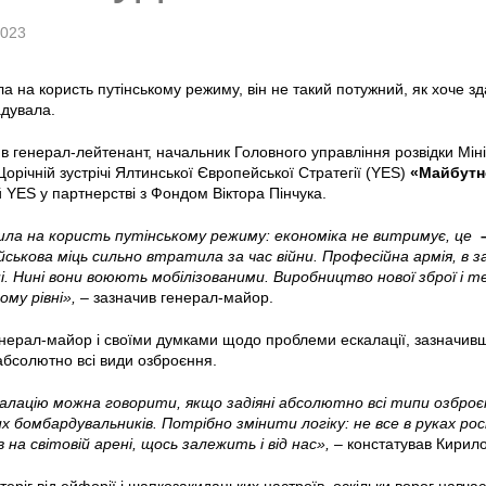
2023
ла на користь путінському режиму, він не такий потужний, як хоче зда
адувала.
в генерал-лейтенант, начальник Головного управління розвідки Мін
орічній зустрічі Ялтинської Європейської Стратегії (YES)
«Майбутнє
й YES у партнерстві з Фондом Віктора Пінчука.
ішла на користь путінському режиму: економіка не витримує, це
ійськова міць сильно втратила за час війни. Професійна армія, в з
і. Нині вони воюють мобілізованими. Виробництво нової зброї і 
му рівні»,
– зазначив генерал-майор.
нерал-майор і своїми думками щодо проблеми ескалації, зазначивш
абсолютно всі види озброєння.
алацію можна говорити, якщо задіяні абсолютно всі типи озброєнь
 бомбардувальників. Потрібно змінити логіку: не все в руках росій
в на світовій арені, щось залежить і від нас»,
– констатував Кирил