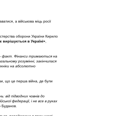
ватися, а військова міць росії
істерства оборони України Кирило
 вирішується в Україні»
,
–
факт. Фінанси тримаються на
агальному розумінні, закінчилася
техніки на абсолютно
и, що це перша війна, де були
: від підводних човнів до
ської федерації, і не все в руках
о Буданов.