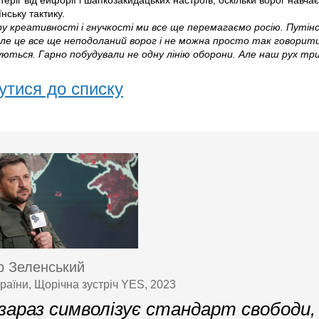
стеріг від ейфорії і шапкозакидацьких настроїв, оскільки ворог навч
нську тактику.
ру креативності і гнучкості ми все ще перемагаємо росію. Путін
ле це все ще неподоланий ворог і не можна просто так говорити
ються. Гарно побудували не одну лінію оборони. Але наш рух три
утися до списку
 Зеленський
раїни, Щорічна зустріч YES, 2023
 зараз символізує стандарт свободи,