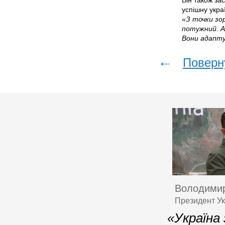
Він також за
успішну украї
«З точки зо
потужний. А
Вони адапту
←
Поверн
Володимир
Президент Ук
«Україна