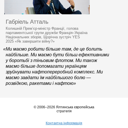
Габріель Атталь
Колишній Прем’єр-міністр Франції, голова
парламентської групи дружби Франція–Україна
Національних зборів, Щорічна зустріч YES
2025 «Як завершити війну?»
«Ми маємо робити більше там, де це болить
найбільше. Ми маємо бути більш ефективними
у боротьбі з тіньовим флотом. Ми також
маємо більше допомагати українцям
зруйнувати нафтопереробний комплекс. Ми
маємо завдати їм найбільшого болю —
розвідкою, ракетами і нафтою»
© 2006–2026 Ялтинська європейська
стратегія
Контактна інформація