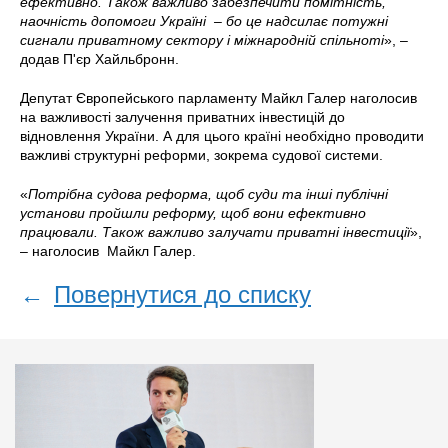
ефективно. Також важливо забезпечити помітність,
наочність допомоги Україні – бо це надсилає потужні
сигнали приватному сектору і міжнародній спільноті
», –
додав П'єр Хайльбронн.
Депутат Європейського парламенту Майкл Галер наголосив
на важливості залучення приватних інвестицій до
відновлення України. А для цього країні необхідно проводити
важливі структурні реформи, зокрема судової системи.
«
Потрібна судова реформа, щоб суди та інші публічні
установи пройшли реформу, щоб вони ефективно
працювали. Також важливо залучати приватні інвестиції
»,
– наголосив Майкл Галер.
←
Повернутися до списку