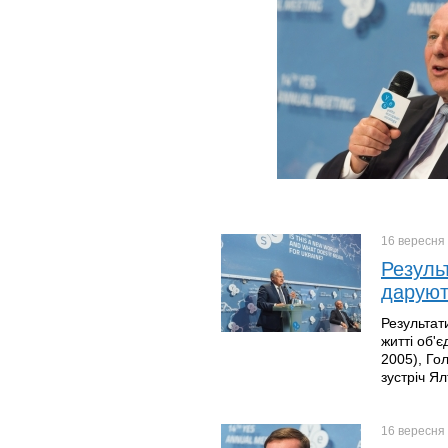
16 вересня
Резуль
даруют
Результат
житті об'
2005), Го
зустріч Я
16 вересня