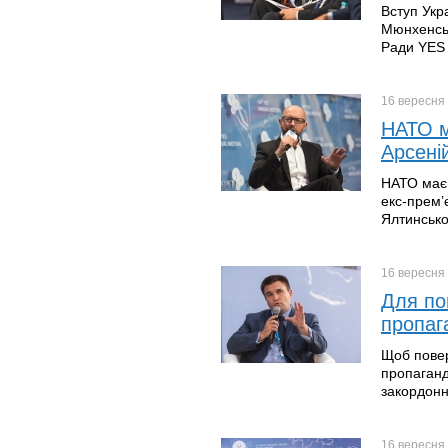
Вступ Укр
Мюнхенськ
Ради YES 
16 вересня
НАТО м
Арсені
НАТО має 
екс-прем’
Ялтинсько
16 вересня
Для по
пропаг
Щоб повер
пропаганд
закордонн
16 вересня