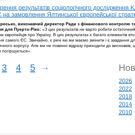
рення результатів соціологічного дослідження
 на замовлення Ялтинської європейської страте
Яресько, виконавчий директор Ради з фінансового контролю т
ня для Пуерто-Ріко:
«З цих результатів не варто робити остаточний
и європейців про Україну. В цих результатах є багато елементів вто
я самого ЄС. Звичайно, є речі які ми маємо змінити і є завдання д
чного корпусу. Але ми не повинні відразу приходити до висновків,
и погіршується».
→
3
4
5
Нов
2026
2022
2018
2014
2010