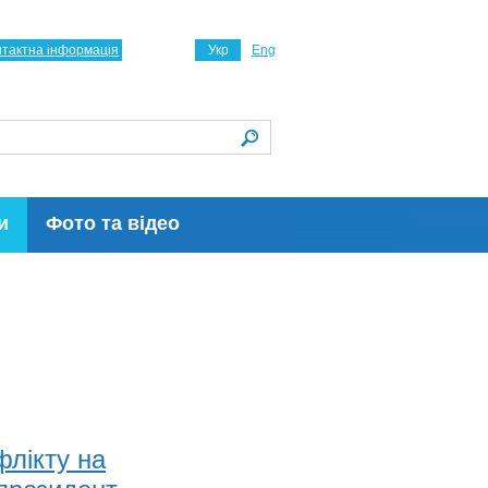
нтактна інформація
Укр
Eng
и
Фото та відео
лікту на