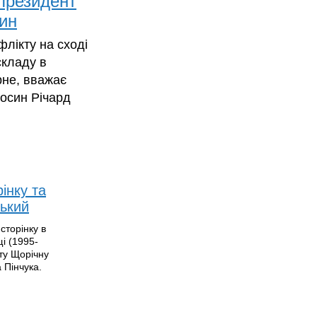
 президент
ин
лікту на сході
складу в
рне, вважає
осин Річард
інку та
ський
сторінку в
і (1995-
ту Щорічну
 Пінчука.