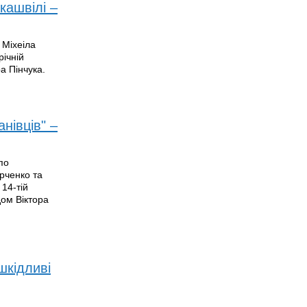
кашвілі –
 Міхеіла
річній
а Пінчука.
нівців" –
по
арченко та
14-тій
дом Віктора
шкідливі