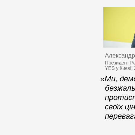
Александр
Президент Ре
YES у Києві,
«Ми, дем
безжаль
протист
своїх ц
переваг