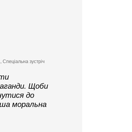
 Спеціальна зустріч
оти
паганди. Щоби
нутися до
наша моральна