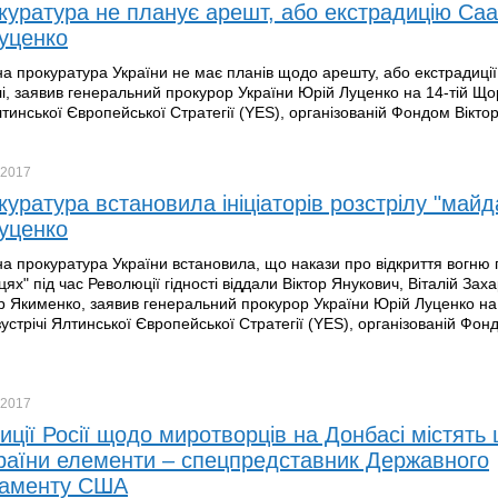
куратура не планує арешт, або екстрадицію Саа
уценко
а прокуратура України не має планів щодо арешту, або екстрадиції
і, заявив генеральний прокурор України Юрій Луценко на 14-тій Що
лтинської Європейської Стратегії (YES), організованій Фондом Віктор
2017
уратура встановила ініціаторів розстрілу "майда
уценко
а прокуратура України встановила, що накази про відкриття вогню 
ях" під час Революції гідності віддали Віктор Янукович, Віталій Зах
 Якименко, заявив генеральний прокурор України Юрій Луценко на 
зустрічі Ялтинської Європейської Стратегії (YES), організованій Фон
2017
иції Росії щодо миротворців на Донбасі містять 
раїни елементи – спецпредставник Державного
таменту США