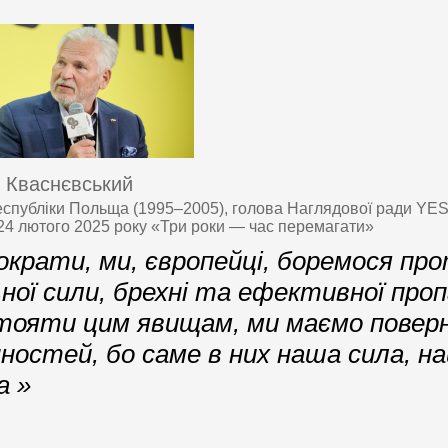
 Кваснєвський
спубліки Польща (1995–2005), голова Наглядової ради YES,
 24 лютого 2025 року «Три роки — час перемагати»
ократи, ми, європейці, боремося пр
ної сили, брехні та ефективної про
ояти цим явищам, ми маємо повер
інностей, бо саме в них наша сила, 
а »