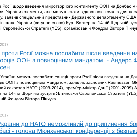
ї Росії щодо введення миротворчого контингенту ООН на Донбас мі
для України елементи, але можуть стати відправною точкою для дос
у, заявив спеціальний представник Державного департаменту США 
ів щодо України (вступне слово) Курт Волкер на 14-тій Щорічній зуст
ї Європейської Стратегії (YES), організованій Фондом Віктора Пінчу
2017
ї проти Росії можна послабити після введення н
орців ООН з повноцінним мандатом, - Андерс 
сен
України можуть послабити санкції проти Росії після введення на До
ів ООН з повноцінним мандатом, заявляє засновник Rasmussen Glo
ий секретар НАТО (2009-2014), прем’єр-міністр Данії (2001-2009) 
на 14-тій Щорічній зустрічі Ялтинської Європейської Стратегії (YES
аній Фондом Віктора Пінчука.
2017
України до НАТО неможливий до припинення бо
басі - голова Мюнхенської конференції з безпек