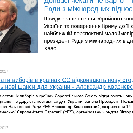
Донбасі чекати не варто –
Ради з міжнародних віднос
Швидке завершення збройного конф
України та повернення Криму до її 
найближчій перспективі малоймові
президент Ради з міжнародних відн
Хаас....
2017
тати виборів в країнах ЄС відкривають нову стор
ь нові шанси для України - Александр Кваснєв
и останніх виборів в країнах Європейського Союзу відкривають нову 
єднання та дарують нові шанси для України, заявив Президент Польщ
лова Наглядової Ради YES Александр Кваснєвський, закриваючи 14-
лтинської Європейської Стратегії (YES), організовану Фондом Віктора
2017