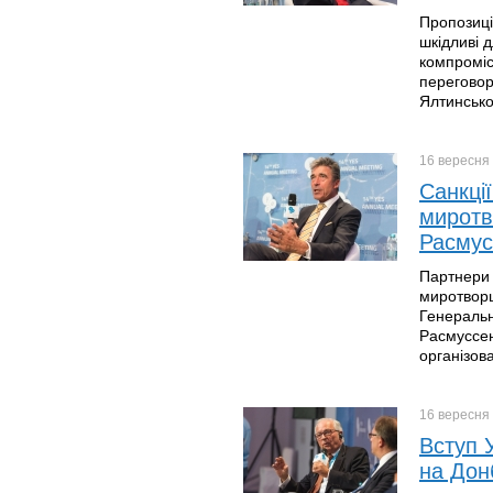
Пропозиці
шкідливі 
компроміс
переговор
Ялтинсько
16 вересня
Санкці
миротв
Расмус
Партнери 
миротворц
Генеральн
Расмуссен 
організов
16 вересня
Вступ 
на Дон