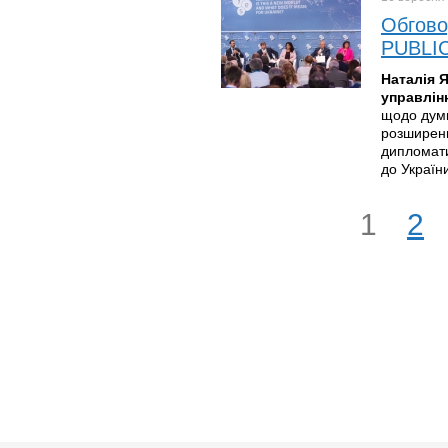
Обгово
PUBLIC
Наталія 
управлін
щодо думк
розширенн
дипломати
до Україн
1
2