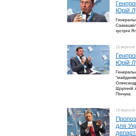
Генпро
Юрій Л
Генеральн
Саакашвіл
зустрічі Я
16 вересня
Генпрок
Юрій Л
Генеральн
"майданівц
Олександр
Щорічній 
Пінчука.
16 вересня
Пропоз
для Ук
депар