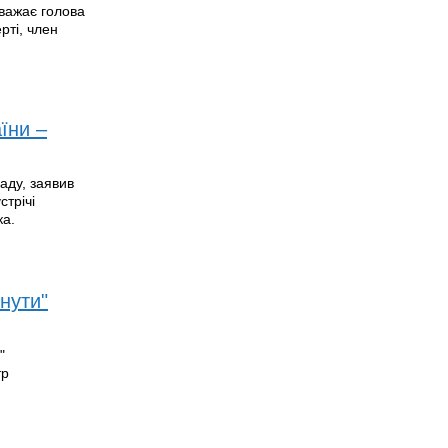
важає голова
рті, член
їни –
аду, заявив
стрічі
ка.
нути"
"
тр