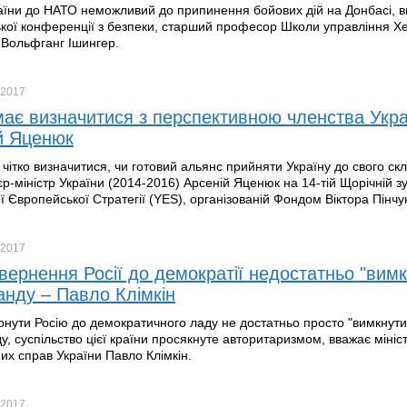
аїни до НАТО неможливий до припинення бойових дій на Донбасі, в
ої конференції з безпеки, старший професор Школи управління Хе
Вольфганг Ішингер.
2017
ає визначитися з перспективною членства Укра
й Яценюк
чітко визначитися, чи готовий альянс прийняти Україну до свого скл
єр-міністр України (2014-2016) Арсеній Яценюк на 14-тій Щорічній зу
ї Європейської Стратегії (YES), організованій Фондом Віктора Пінчу
2017
вернення Росії до демократії недостатньо "вимк
анду – Павло Клімкін
нути Росію до демократичного ладу не достатньо просто "вимкнути
у, суспільство цієї країни просякнуте авторитаризмом, вважає мініс
их справ України Павло Клімкін.
2017