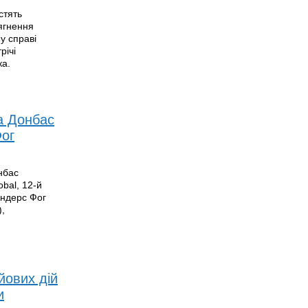
стять
ягнення
у справі
річі
ка.
а Донбас
Фог
нбас
bal, 12-й
Андерс Фог
),
йових дій
и