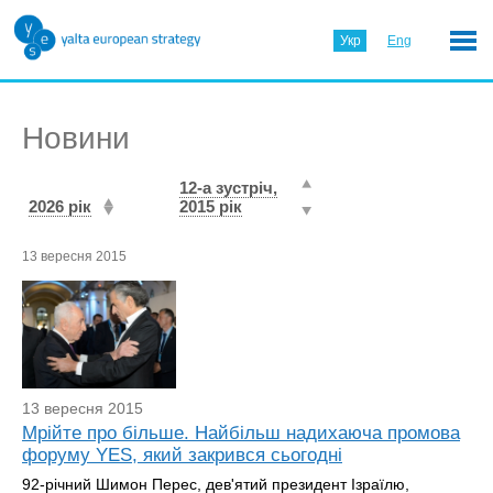
Укр
Eng
Новини
12-а зустріч,
2026 рік
2015 рік
13 вересня 2015
13 вересня 2015
Мрійте про більше. Найбільш надихаюча промова
форуму YES, який закрився сьогодні
92-річний Шимон Перес, дев'ятий президент Ізраїлю,