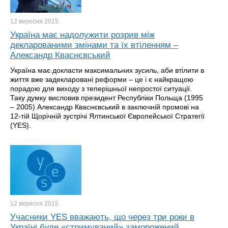
12 вересня
2015
Україна має надолужити розрив між
декларованими змінами та їх втіленням –
Александр Кваснєвський
Україна має докласти максимальних зусиль, аби втілити в
життя вже задекларовані реформи – це і є найкращою
порадою для виходу з теперішньої непростої ситуації.
Таку думку висловив президент Республіки Польща (1995
– 2005) Александр Кваснєвський в заключній промові на
12-тій Щорічній зустрічі Ялтинської Європейської Стратегії
(YES).
12 вересня
2015
Учасники YES вважають, що через три роки в
Україні буде «стримуваний» заморожений