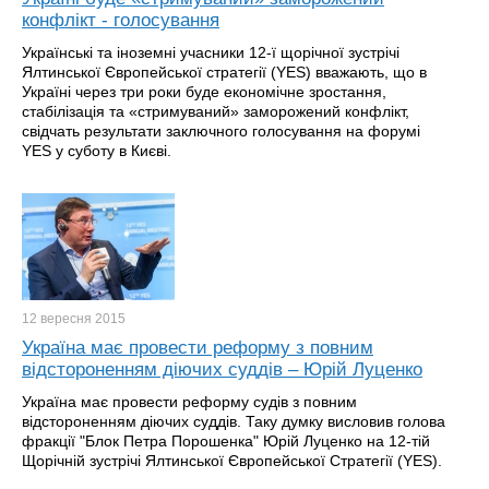
конфлікт - голосування
Українські та іноземні учасники 12-ї щорічної зустрічі
Ялтинської Європейської стратегії (YES) вважають, що в
Україні через три роки буде економічне зростання,
стабілізація та «стримуваний» заморожений конфлікт,
свідчать результати заключного голосування на форумі
YES у суботу в Києві.
12 вересня
2015
Україна має провести реформу з повним
відстороненням діючих суддів – Юрій Луценко
Україна має провести реформу судів з повним
відстороненням діючих суддів. Таку думку висловив голова
фракції "Блок Петра Порошенка" Юрій Луценко на 12-тій
Щорічній зустрічі Ялтинської Європейської Стратегії (YES).