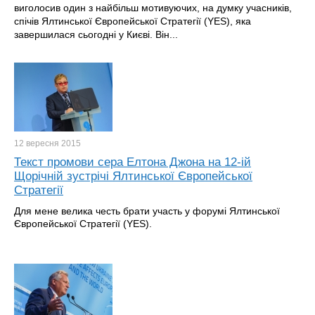
виголосив один з найбільш мотивуючих, на думку учасників,
спічів Ялтинської Європейської Стратегії (YES), яка
завершилася сьогодні у Києві. Він...
12 вересня
2015
Текст промови сера Елтона Джона на 12-ій
Щорічній зустрічі Ялтинської Європейської
Стратегії
Для мене велика честь брати участь у форумі Ялтинської
Європейської Стратегії (YES).