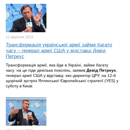
12 вересня
2015
Трансформація української армії займе багато
часу – генерал армії США у відставці Девід
Петреус
Трансформація армії, яка йде в Україні, займе багату
часу: на це піде декілька поколінь, заявив
Девід Петреус
,
генерал армії США у відставці, екс-директор ЦРУ, на 12-й
щорічній зустрічі Ялтинської Європейської стратегії (YES) у
суботу в Києві.