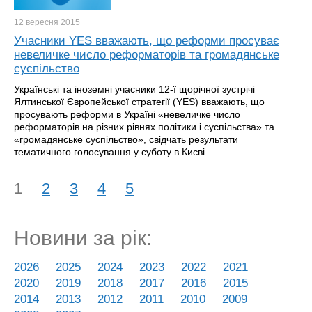
12 вересня
2015
Учасники YES вважають, що реформи просуває
невеличке число реформаторів та громадянське
суспільство
Українські та іноземні учасники 12-ї щорічної зустрічі
Ялтинської Європейської стратегії (YES) вважають, що
просувають реформи в Україні «невеличке число
реформаторів на різних рівнях політики і суспільства» та
«громадянське суспільство», свідчать результати
тематичного голосування у суботу в Києві.
1
2
3
4
5
Новини за рік:
2026
2025
2024
2023
2022
2021
2020
2019
2018
2017
2016
2015
2014
2013
2012
2011
2010
2009