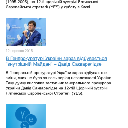
(1995-2005), на 12-й щорічній зустрічі Ялтинської
Європейської стратегії (YES) у суботу в Києві.
12 вересня
2015
В Генпрокуратурі України зараз відбувається
"внутрішній Майдан" – Давід Сакварелідзе
В Генеральній прокуратурі України зараз відбуваються
зміни, яких не було за весь період незалежності України.
Таку думку висловив заступник генерального прокурора
України Давід Сакварелідзе на 12-тій Щорічній зустрічі
Ялтинської Європейської Стратегії (YES).