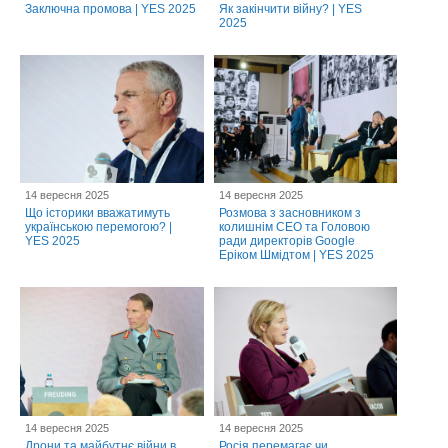
Заключна промова | YES 2025
Як закінчити війну? | YES
2025
14 вересня 2025
14 вересня 2025
Що історики вважатимуть
Розмова з засновником з
українською перемогою? |
колишнім CEO та Головою
YES 2025
ради директорів Google
Еріком Шмідтом | YES 2025
14 вересня 2025
14 вересня 2025
Дрони та майбутнє війни в
Росія перемагає чи