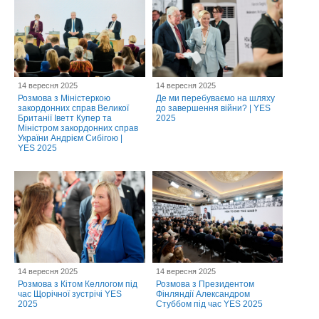
14 вересня 2025
14 вересня 2025
Розмова з Міністеркою
Де ми перебуваємо на шляху
закордонних справ Великої
до завершення війни? | YES
Британії Іветт Купер та
2025
Міністром закордонних справ
України Андрієм Сибігою |
YES 2025
14 вересня 2025
14 вересня 2025
Розмова з Кітом Келлогом під
Розмова з Президентом
час Щорічної зустрічі YES
Фінляндії Александром
2025
Стуббом під час YES 2025