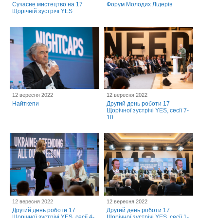
Cучасне мистецтво на 17
Форум Молодих Лідерів
Щорічній зустрічі YES
12 вересня 2022
12 вересня 2022
Найткепи
Другий день роботи 17
Щорічної зустрічі YES, сесії 7-
10
12 вересня 2022
12 вересня 2022
Другий день роботи 17
Другий день роботи 17
Щорічної зустрічі YES, сесії 4-
Щорічної зустрічі YES, сесії 1-