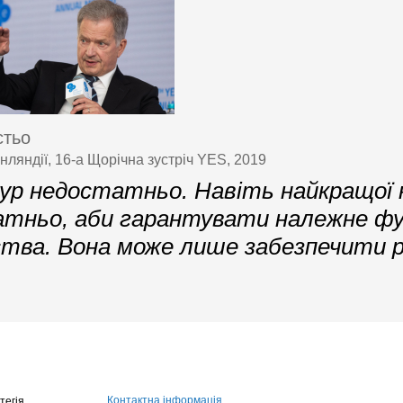
стьо
нляндії, 16-а Щорічна зустріч YES, 2019
р недостатньо. Навіть найкращої 
тньо, аби гарантувати належне фу
ства. Вона може лише забезпечити 
Контактна інформація
тегія