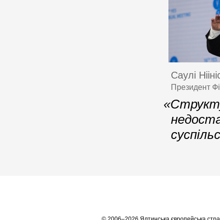
Саулі Нііні
Президент Фі
«Структу
недоста
суспіль
© 2006–2026 Ялтинська європейська стра