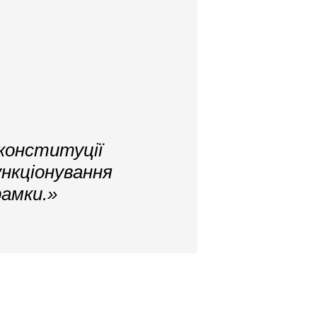
конституції
нкціонування
рамки.»