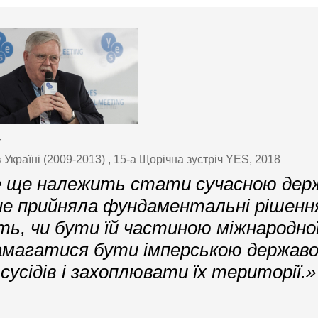
т
Україні (2009-2013) , 15-а Щорічна зустріч YES, 2018
се ще належить стати сучасною дер
не прийняла фундаментальні рішенн
ть, чи бути їй частиною міжнародної
амагатися бути імперською державо
 сусідів і захоплювати їх території.»