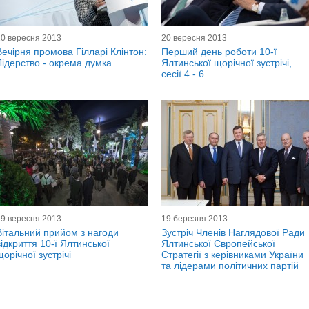
20 вересня 2013
20 вересня 2013
Вечірня промова Гілларі Клінтон:
Перший день роботи 10-ї
Лідерство - окрема думка
Ялтинської щорічної зустрічі,
сесії 4 - 6
19 вересня 2013
19 березня 2013
Вітальний прийом з нагоди
Зустріч Членів Наглядової Ради
відкриття 10-ї Ялтинської
Ялтинської Європейської
щорічної зустрічі
Стратегії з керівниками України
та лідерами політичних партій