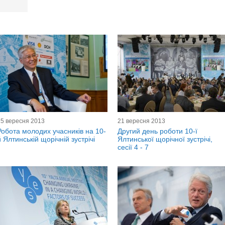
25 вересня 2013
21 вересня 2013
Робота молодих учасників на 10-
Другий день роботи 10-ї
й Ялтинській щорічній зустрічі
Ялтинської щорічної зустрічі,
сесії 4 - 7