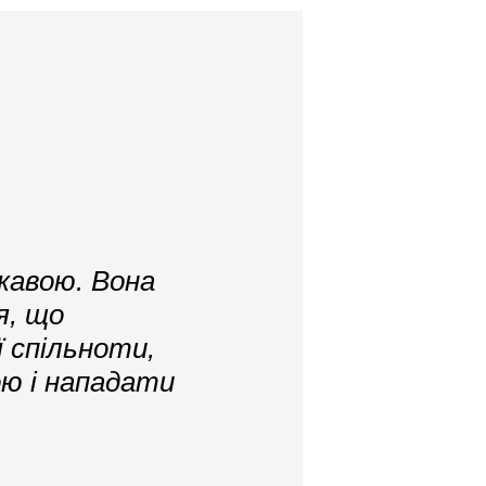
жавою. Вона
я, що
 спільноти,
ю і нападати