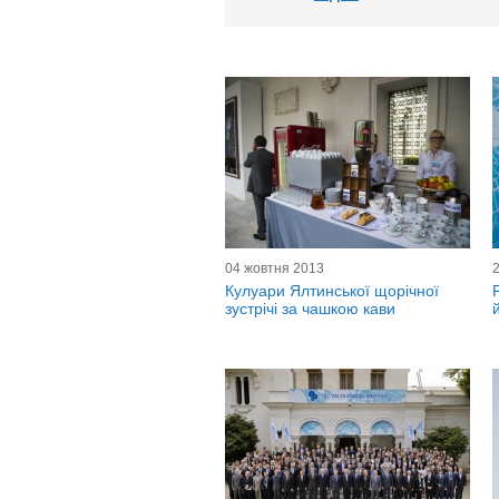
04 жовтня 2013
Кулуари Ялтинської щорічної
зустрічі за чашкою кави