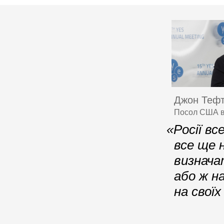
Джон Теф
Посол США в 
«Росії в
все ще 
визнача
або ж н
на своїх