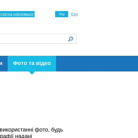
нтактна інформація
Укр
Eng
и
Фото та відео
використанні фото, будь
рафії надані