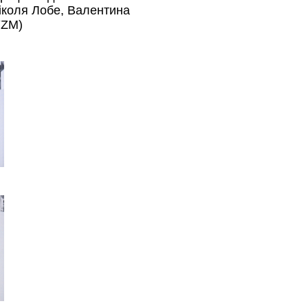
іколя Лобе, Валентина
YZM)