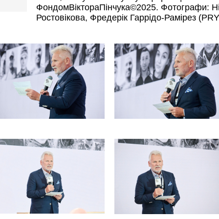
ФондомВіктораПінчука©2025. Фотографи: Н
Ростовікова, Фредерік Гаррідо-Рамірез (PR