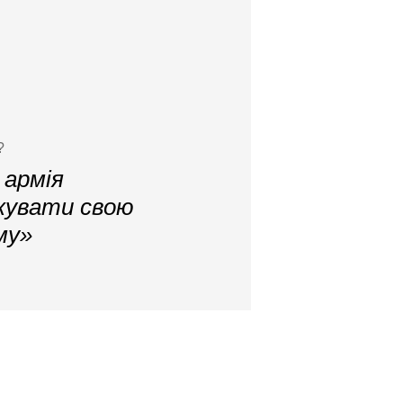
?
 армія
вжувати свою
му»