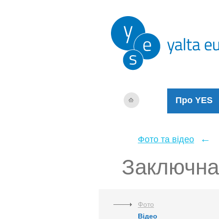
Про YES
←
Фото та відео
Заключна
Фото
Відео