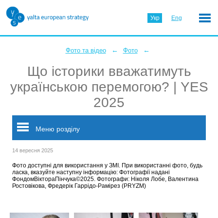
Укр
Eng
←
←
Фото та відео
Фото
Що історики вважатимуть
українською перемогою? | YES
2025
Меню розділу
14 вересня 2025
Фото доступні для використання у ЗМІ. При використанні фото, будь
ласка, вказуйте наступну інформацію: Фотографії надані
ФондомВіктораПінчука©2025. Фотографи: Ніколя Лобе, Валентина
Ростовікова, Фредерік Гаррідо-Рамірез (PRYZM)