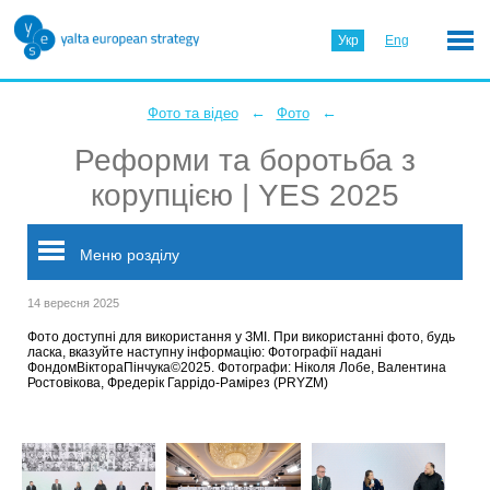
Укр
Eng
←
←
Фото та відео
Фото
Реформи та боротьба з
корупцією | YES 2025
Меню розділу
14 вересня 2025
Фото доступні для використання у ЗМІ. При використанні фото, будь
ласка, вказуйте наступну інформацію: Фотографії надані
ФондомВіктораПінчука©2025. Фотографи: Ніколя Лобе, Валентина
Ростовікова, Фредерік Гаррідо-Рамірез (PRYZM)