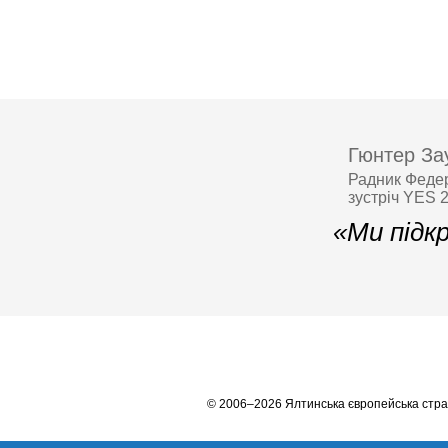
Гюнтер За
Радник Федер
зустріч YES 
«Ми підк
© 2006–2026 Ялтинська європейська стра