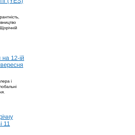
гії (YES)
рантність,
івництво
 Щорічній
 на 12-ій
1 вересня
лера і
лобальні
ня.
річну
і 11