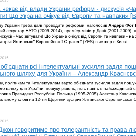
2015
 чекає від влади України реформ - дискусія «Ч
ати! Що Україна очікує від Європи та навпаки» [
ву України треба далї проводити реформи, наголосив
Андерс
Фог
ий секретар НАТО (2009-2014); прем’єр-міністр Данії (2001-2009), п
искусії «Час звітувати! Що Україна очікує від Європи та навпаки» на 1
устрічі Ялтинської Європейської Стратегії (YES) в четвер в Києві.
2015
об'єднати всі інтелектуальні зусилля задля пош
ьного шляху для України – Александр Кваснєвс
ву, політикам та інтелектуалам варто об'єднати зусилля задля пошу
о шляху для України, пошуку рішень, які є навіть в найскладнішій си
ловив Президент Республіки Польща (1995-2005) Алексанр Кваснєв
альному слові на 12-тій Щорічній зустрічі Ялтинської Європейської С
2015
Джон говоритиме про толерантність та права л