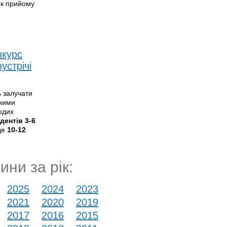
ок прийому
нкурс
устрічі
ь залучати
ькими
одих
дентів 3-6
де
10-12
ини за рік:
2025
2024
2023
2021
2020
2019
2017
2016
2015