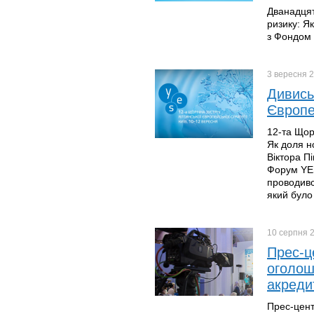
Дванадцят
ризику: Я
з Фондом 
3 вересня
2
Дивись
Європе
12-та Щор
Як доля н
Віктора Пі
Форум YES
проводивс
який було
10 серпня
Прес-ц
оголош
акреди
Прес-цент