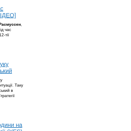
ас
ВІДЕО]
Расмуссен
,
ід час
2-тії
уку
ький
ку
туації. Таку
ський в
тратегії
юдини на