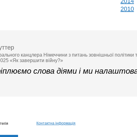
2014
2010
уттер
ального канцлера Німеччини з питань зовнішньої політики 
2025 «Як завершити війну?»
ріплюємо слова діями і ми налаштова
Контактна інформація
тегія