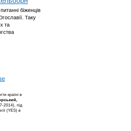
сельборн
питанні біженців
Югославії. Таку
х та
огства
ве
ти країні в
орський
,
-2014), під
гії (YES) в