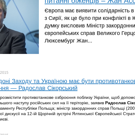
питанні біженців – Жан Ас
Європа має виявити солідарність в 
з Сирії, як це було при конфлікті в 
думку висловив Міністр закордонни
європейських справ Великого Герц
Люксембург Жан...
2015
доні Заходу та Україною має бути противотанко
ння — Радослав Сікорський
 розмістити противотанкове озброєння поблизу України, щоб допомог
льшого наступу російських сил на її теріторію, заявив
Радослав
Сік
аменту Республіки Польща; міністр закордонних справ Польщі (2007
ої дискусії на 12-ій Щорічній зустрічі Ялтинської Європейської Страте
иєві.