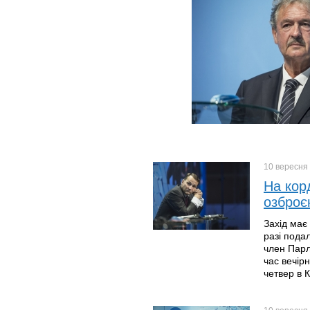
10 вересня
На кор
озброє
Захід має
разі пода
член Парл
час вечірн
четвер в К