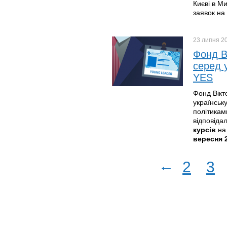
Києві в М
заявок на
23 липня
2
Фонд В
серед у
YES
Фонд Вікт
українськ
політикам
відповіда
курсів
на
вересня 
←
2
3