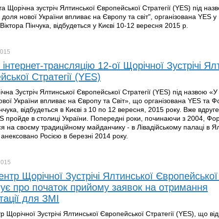
а Щорічна зустріч Ялтинської Європейської Стратегії (YES) під назв
к доля нової України впливає на Європу та світ", організована YES у
Віктора Пінчука, відбудеться у Києві 10-12 вересня 2015 р.
015
 інтернет-трансляцію 12-ої Щорічної Зустрічі Ял
йської Стратегії (YES)
ічна Зустріч Ялтинської Європейської Стратегії (YES) під назвою «У 
ової України впливає на Європу та Світ», що організована YES та 
нчука, відбудеться в Києві з 10 по 12 вересня, 2015 року. Вже вдру
 пройде в столиці України. Попередні роки, починаючи з 2004, Фо
я на своєму традиційному майданчику - в Лівадійському палаці в Ялт
 анексовано Росією в березні 2014 року.
2015
ентр Щорічної Зустрічі Ялтинської Європейської 
ує про початок прийому заявок на отримання
тації для ЗМІ
р Щорічної Зустрічі Ялтинської Європейської Стратегії (YES), що ві