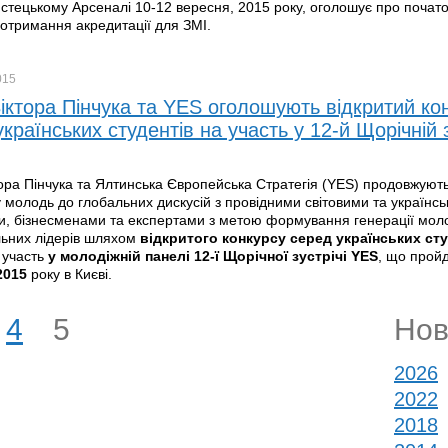
истецькому Арсеналі 10-12 вересня, 2015 року, оголошує про почат
 отримання акредитації для ЗМІ.
015
іктора Пінчука та YES оголошують відкритий ко
країнських студентів на участь у 12-й Щорічній з
ора Пінчука та Ялтинська Європейська Стратегія (YES) продовжуют
у молодь до глобальних дискусій з провідними світовими та українс
и, бізнесменами та експертами з метою формування генерації мол
льних лідерів шляхом
відкритого конкурсу серед українських сту
 участь
у молодіжній панелі 12-ї Щорічної зустрічі YES
, що прой
2015
року в Києві.
4
5
Нов
2026
2022
2018