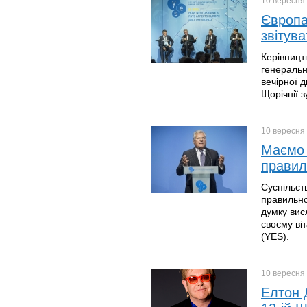
10 вересня
Європа
звітув
Керівницт
генеральн
вечірної д
Щорічнії з
10 вересня
Маємо 
правил
Суспільст
правильног
думку вис
своєму віт
(YES).
10 вересня
Елтон 