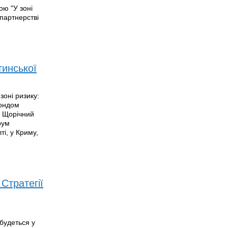
ою "У зоні
 партнерстві
тинської
зоні ризику:
Фондом
ге Щорічний
рум
і, у Криму,
Стратегії
дбудеться у