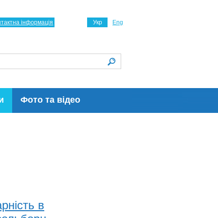
нтактна інформація
Укр
Eng
и
Фото та відео
рність в