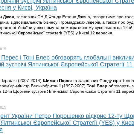
орічній зустрічі Ялтинської Європейської Страте
сня у Києві, Україна
н Джон
, засновник СНІД Фонду Елтона Джона, говоритиме про толе
ни, відповідальність бізнесу і громадських лідерів, а також про буд
ерантної України у вільному та демократичному суспільстві на 12-ій
лтинської Європейської стратегії (YES) у Києві 12 вересня.
015
Перес і Тоні Блер обговорять глобальні виклики
й зустрічі Ялтинської Європейської Стратегії 1
 Ізраїлю (2007-2014)
Шимон Перес
та засновник Фонду віри Тоні Б
прем'єр-міністр Великобританії (1997-2007)
Тоні Блер
обговорять г
 12-ій Щорічній зустрічі Ялтинської Європейської Стратегії 11 верес
015
ент України Петро Порошенко відкриє 12-ту Що
 Ялтинської Європейської Стратегії (YES) у Києв
я