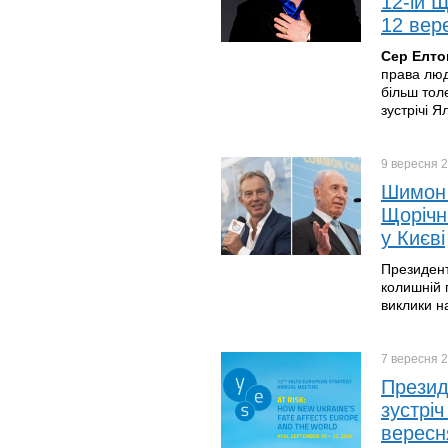
12-ій Щ
12 вере
Сер Елто
права люди
більш тол
зустрічі Я
9 вересня
2
Шимон 
Щорічні
у Києві
Президент
колишній 
виклики на
7 вересня
2
Презид
зустріч
вересн