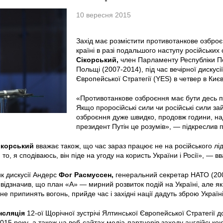
10 вересня 2015
Захід має розмістити противотанкове озбро
країні в разі подальшого наступу російських 
Сікорський
,
член Парламенту Республіки По
Польщі (2007-2014), під час вечірної дискусії
Європейської Стратегії (YES) в четвер в Києв
«Противотанкове озброєння має бути десь по
Якщо проросійські сили чи російські сили зай
озброєння дуже швидко, продовж години, над
президент Путін це розумів», — підкреслив п
ікорський
вважає також, що час зараз працює не на російського л
, то, я сподіваюсь, він піде на угоду на користь України і Росії», —
к дискусії Андерс
Фог
Расмуссен
,
генеральний секретар НАТО (2009
 відзначив, що план «А» — мирний розвиток подій на Україні, але як
не припинять вогонь, прийде час і західні нації дадуть зброю Україні
нсляція
12-ої Щорічної зустрічі Ялтинської Європейської Стратегії 
015 року
,
а також на веб-сайтах медіа-партнерів заходу англійсько