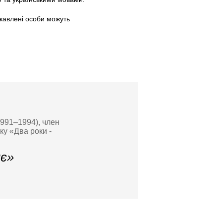
ікавлені особи можуть
1991–1994), член
ку «Два роки -
нє»