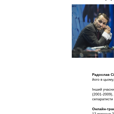
Радослав
С
його в цьому
Інший учасни
(2001-2009),
сепаратисти 
Онлайн-тра
12 вересня 2