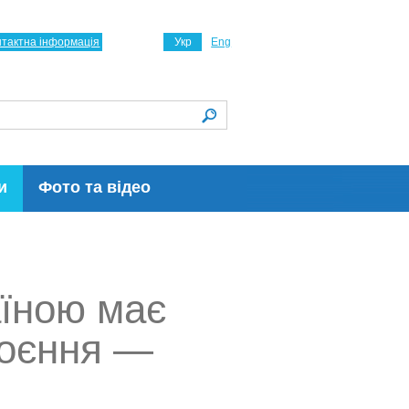
нтактна інформація
Укр
Eng
и
Фото та відео
аїною має
роєння —