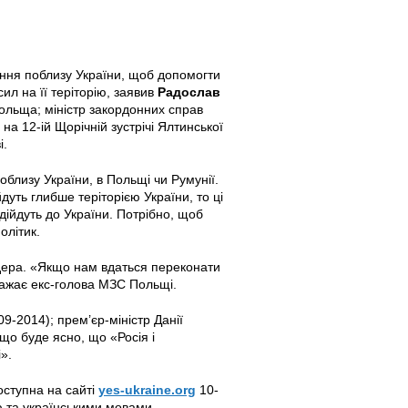
єння поблизу України, щоб допомогти
сил на її теріторію, заявив
Радослав
льща; міністр закордонних справ
 на 12-ій Щорічній зустрічі Ялтинської
і.
близу України, в Польщі чи Румунії.
дуть глибше теріторією України, то ці
ійдуть до України. Потрібно, щоб
олітик.
ідера. «Якщо нам вдаться переконати
 вважає екс-голова МЗС Польщі.
-2014); прем’єр-міністр Данії
що буде ясно, що «Росія і
».
доступна на сайті
yes-ukraine.org
10-
ю та українськими мовами.