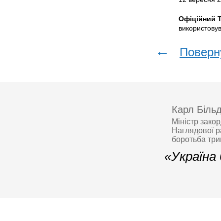
Офіційний T
використову
←
Поверн
Карл Біль
Міністр зако
Наглядової р
боротьба тр
«Україна