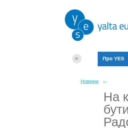
Про YES
←
Новини
На 
бут
Рад