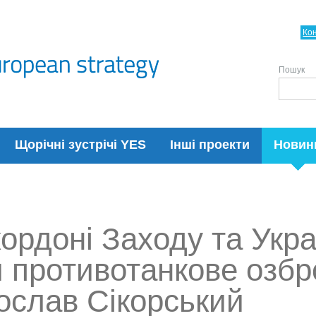
Ко
Пошук
Щорічні зустрічі YES
Інші проекти
Новин
кордоні Заходу та Укр
и противотанкове озб
ослав Сікорський