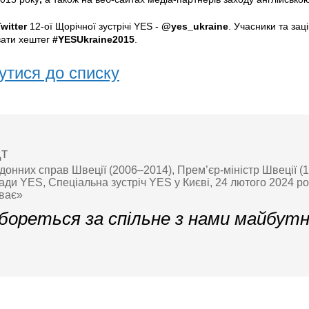
witter
12-ої Щорічної зустрічі YES -
@yes_ukraine
. Учасники та зац
вати хештег
#YESUkraine2015
.
утися до списку
дт
рдонних справ Швеції (2006–2014), Прем’єр-міністр Швеції (
ади YES, Спеціальна зустріч YES у Києві, 24 лютого 2024 ро
иває»
 бореться за спільне з нами майбут