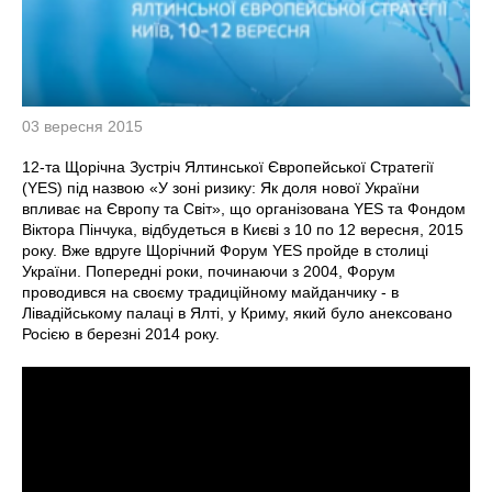
03 вересня 2015
12-та Щорічна Зустріч Ялтинської Європейської Стратегії
(YES) під назвою «У зоні ризику: Як доля нової України
впливає на Європу та Світ», що організована YES та Фондом
Віктора Пінчука, відбудеться в Києві з 10 по 12 вересня, 2015
року. Вже вдруге Щорічний Форум YES пройде в столиці
України. Попередні роки, починаючи з 2004, Форум
проводився на своєму традиційному майданчику - в
Лівадійському палаці в Ялті, у Криму, який було анексовано
Росією в березні 2014 року.