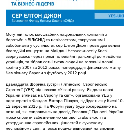
Могутній голос масштабних національних компаній з
боротьби з ВІЛ/СНІД та невіглаством, тавруванням і
забобонами у суспільстві, сер Елтон Джон провів два великі
благодійні концерти на Майдані Незалежності у Києві,
звернувшись через прямі телевізійні трансляції до мільйонів
українців, та зібрав сотні тисяч людей на головній площі
країни у 2007 та 2012 роках, напередодні фінального матчу
Чемпіонату Європи з футболу у 2012 році.
Дванадцята Щорічна зустріч Ялтинської Європейської
Стратегії (YES) під назвою «У зоні ризику: Як доля нової
України впливає на Європу та світ», організована YES у
партнерстві з Фондом Віктора Пінчука, відбудеться у Києві 10-
12 вересня 2015 р. На Форумі увагу буде зосереджено на
питанні, як, спираючись на досвід Революції Гідності, Україна
може сприяти забезпеченню світової стабільності та
утвердженню європейських цінностей в сучасному
неспокійному світі, а також пошуку відповідей на виклики,