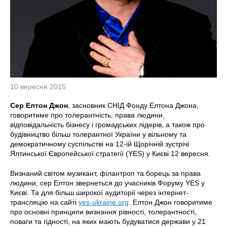
10 вересня 2015
Сер Елтон Джон
, засновник СНІД Фонду Елтона Джона,
говоритиме про толерантність, права людини,
відповідальність бізнесу і громадських лідерів, а також про
будівництво більш толерантної України у вільному та
демократичному суспільстві на 12-ій Щорічній зустрічі
Ялтинської Європейської стратегії (YES) у Києві 12 вересня.
Визнаний світом музикант, філантроп та борець за права
людини, сер Елтон звернеться до учасників Форуму YES у
Києві. Та для більш широкої аудиторії через інтернет-
трансляцію на сайті
yes-ukraine.org
. Елтон Джон говоритиме
про основні принципи визнання рівності, толерантності,
поваги та гідності, на яких мають будуватися держави у 21