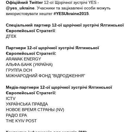
Офіційний Twitter
12-ої Щорічної зустрічі YES -
@yes_ukraine
. Учасники та зацікавлені особи можуть
використовувати хештег
#YESUkraine2015
.
Спеціальний партнер 12-ої щорічної зустрічі Ялтинської
Європейської Стратегії
:
ДТЕК
Партнери 12-ої щорічної зустрічі Ялтинської
Європейської Стратегії:
ARAWAK ENERGY
АЛЬФА-БАНК (УКРАЇНА)
ГРУППА DCH
МІЖНАРОДНИЙ ФОНД "ВІДРОДЖЕННЯ"
Медіа-партнери 12-ої щорічної зустрічі Ялтинської
Європейської Стратегії:
ICTV
УКРАЇНСЬКА ПРАВДА
НОВОЕ ВРЕМЯ СТРАНЫ (NV)
РАДІО ЕРА
THE KYIV POST