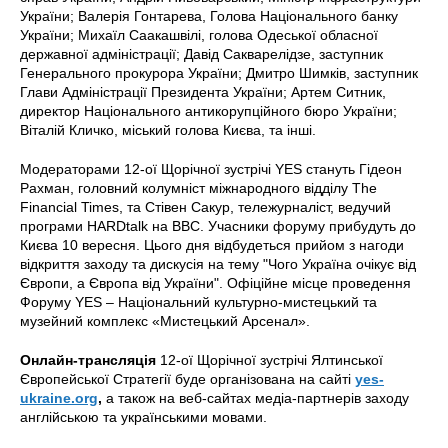
України; Валерія Гонтарева, Голова Національного банку
України; Михаїл Саакашвілі, голова Одеської обласної
державної адміністрації; Давід Сакварелідзе, заступник
Генерального прокурора України; Дмитро Шимків, заступник
Глави Адміністрації Президента України; Артем Ситник,
директор Національного антикорупційного бюро України;
Віталій Кличко, міський голова Києва, та інші.
Модераторами 12-ої Щорічної зустрічі YES стануть Гідеон
Рахман, головний колумніст міжнародного відділу The
Financial Times, та Стівен Сакур, тележурналіст, ведучий
програми HARDtalk на BBC. Учасники форуму прибудуть до
Києва 10 вересня. Цього дня відбудеться прийом з нагоди
відкриття заходу та дискусія на тему "Чого Україна очікує від
Європи, а Європа від України". Офіційне місце проведення
Форуму YES – Національний культурно-мистецький та
музейний комплекс «Мистецький Арсенал».
Онлайн-трансляція
12-ої Щорічної зустрічі Ялтинської
Європейської Стратегії буде організована на сайті
yes-
ukraine.org
,
а також на веб-сайтах медіа-партнерів заходу
англійською та українськими мовами.