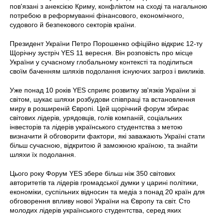
пов'язані з анексією Криму, конфліктом на сході та нагальною
потребою в реформуванні фінансового, економічного,
судового й безпекового секторів країни.
Президент України Петро Порошенко офіційно відкриє 12-ту
Щорічну зустріч YES 11 вересня. Він розповість про місце
України у сучасному глобальному контексті та поділиться
своїм баченням шляхів подолання існуючих загроз і викликів.
Уже понад 10 років YES сприяє розвитку зв'язків України зі
світом, шукає шляхи розбудови співпраці та встановлення
миру в розширеній Європі. Цей щорічний форум збирає
світових лідерів, урядовців, голів компаній, соціальних
інвесторів та лідерів українського студентства з метою
визначити й обговорити фактори, які заважають Україні стати
більш сучасною, відкритою й заможною країною, та знайти
шляхи їх подолання.
Цього року Форум YES збере більш ніж 350 світових
авторитетів та лідерів громадської думки у царині політики,
економіки, суспільних відносин та медіа з понад 20 країн для
обговорення впливу нової України на Європу та світ. Сто
молодих лідерів українського студентства, серед яких