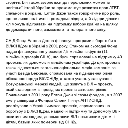
сторіччі. Він також звернеться до переломних моментів
новітньої історії України та прокоментує розвиток прав ЛГБТ-
спільноти в Україні. Елтон Джон також говоритиме про роль,
що не лише політичні і громадські лідери, а й лідери ділових
кіл можуть відігравати на підтримку вибору країни на шляху
до демократичного, заможного та толерантного світу.
СНІД Фонд Елтона Джона фінансує програми з боротьби з
ВІЛ/СНІДом в Україні з 2001 року. Станом на сьогодні Фонд
надав фінансування у розмірі 7,5 мільйонів фунтів (11
мільйонів доларів США), що були спрямовані на підтримку 40
проектів, які допомогли мільйонам українців. До цих проектів
також відносяться загальнонаціональна медіа-кампанія за
участі Девіда Бекхема, спрямована на підвищення рівня
обізнаності щодо ВІЛ/СНІДу, а також участь у заснуванні
Всеукраїнської мережі людей, що живуть з ВІЛ – проекту,
який став одним із провідних проектів світового рівню.
Починаючи з 2001 року Елтон Джон зі своїм фондом, а з 2007
вже у співпраці з Фондом Олени Пінчук АНТИСНІД,
реалізували в Україні чимало проектів, спрямованих на
боротьбу з ВІЛ/СНІДом, надаючи підтримку та допомогу ВІЛ-
позитивним людям, допомагаючи ВІЛ-позитивним дітям, і
дітям, батьки яких померли від СНІДу.