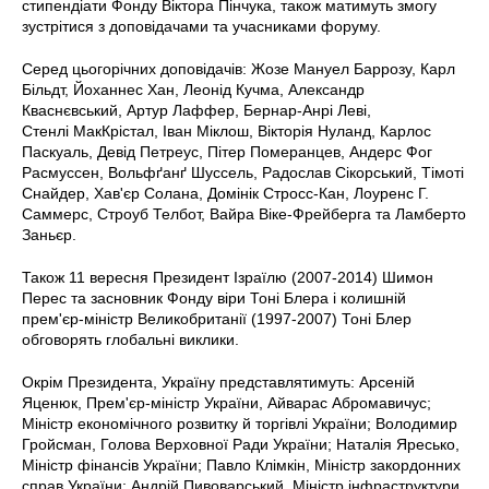
стипендіати Фонду Віктора Пінчука, також матимуть змогу
зустрітися з доповідачами та учасниками форуму.
Серед цьогорічних доповідачів: Жозе Мануел Баррозу, Карл
Більдт, Йоханнес Хан, Леонід Кучма, Александр
Кваснєвський, Артур Лаффер, Бернар-Анрі Леві,
Стенлі МакКрістал, Іван Міклош, Вікторія Нуланд, Карлос
Паскуаль, Девід Петреус, Пітер Померанцев, Андерс Фог
Расмуссен, Вольфґанґ Шуссель, Радослав Сікорський, Тімоті
Снайдер, Хав'єр Солана, Домінік Стросс-Кан, Лоуренс Г.
Саммерс, Строуб Телбот, Вайра Віке-Фрейберга та Ламберто
Заньєр.
Також 11 вересня Президент Ізраїлю (2007-2014) Шимон
Перес та засновник Фонду віри Тоні Блера і колишній
прем'єр-міністр Великобританії (1997-2007) Тоні Блер
обговорять глобальні виклики.
Окрім Президента, Україну представлятимуть:
Арсеній
Яценюк, Прем'єр-міністр України, Айварас Абромавичус;
Міністр економічного розвитку й торгівлі України; Володимир
Гройсман, Голова Верховної Ради України; Наталія Яресько,
Міністр фінансів України; Павло Клімкін, Міністр закордонних
справ України; Андрій Пивоварський, Міністр інфраструктури