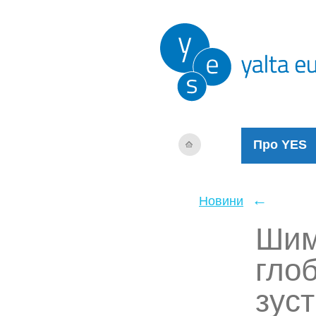
Про YES
←
Новини
Шим
глоб
зуст