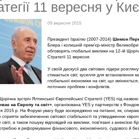
тегії 11 вересня у Киє
09 вересня 2015
Президент Ізраїлю (2007-2014)
Шимон Пер
Блера і колишній прем'єр-міністр Великобри
обговорять глобальні виклики на 12-ій Щоріч
Стратегії 11 вересня.
У своїй дискусії два світових лідери розгляну
стикається світ, зусилля для встановлення м
глобальної економіки на світ, що змінюється
поточних проблем і конфліктів.
орічна зустріч Ялтинської Європейської Стратегії (YES) під назво
иває на Європу та світ»
, організована YES у партнерстві з Фондом 
я 2015 р. На Форумі увагу буде зосереджено на питанні, як, спираюч
 сприяти забезпеченню світової стабільності та утвердженню європ
 світі, а також пошуку відповідей на виклики, пов'язані з анексією К
требою в реформуванні фінансового, економічного, судового й безп