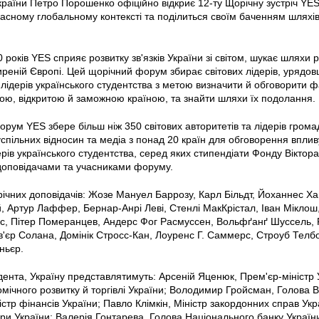
раїни Петро Порошенко офіційно відкриє 12-ту Щорічну зустріч YES 
часному глобальному контексті та поділиться своїм баченням шляхів
 років YES сприяє розвитку зв'язків України зі світом, шукає шляхи
реній Європі. Цей щорічний форум збирає світових лідерів, урядовці
а лідерів українського студентства з метою визначити й обговорити ф
ою, відкритою й заможною країною, та знайти шляхи їх подолання.
орум YES збере більш ніж 350 світових авторитетів та лідерів громад
успільних відносин та медіа з понад 20 країн для обговорення впливу
рів українського студентства, серед яких стипендіати Фонду Віктора
 доповідачами та учасниками форуму.
ічних доповідачів: Жозе Мануел Баррозу, Карл Більдт, Йоханнес Ха
, Артур Лаффер, Бернар-Анрі Леві, Стенлі МакКрістал, Іван Міклош,
с, Пітер Померанцев, Андерс Фог Расмуссен, Вольфґанґ Шуссель, Р
'єр Солана, Домінік Стросс-Кан, Лоуренс Г. Саммерс, Строуб Телбо
ньєр.
ента, Україну представлятимуть:
Арсеній Яценюк, Прем'єр-міністр
омічного розвитку й торгівлі України; Володимир Гройсман, Голова 
істр фінансів України; Павло Клімкін, Міністр закордонних справ Укр
ри України; Валерія Гонтарева, Голова Національного банку України