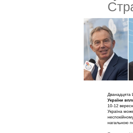
Стра
Дванадцята Щ
України впл
10-12 вересн
Україна може
неспокійному
нагальною по