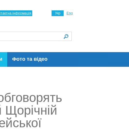
нтактна інформація
Укр
Eng
и
Фото та відео
обговорять
й Щорічній
ейської