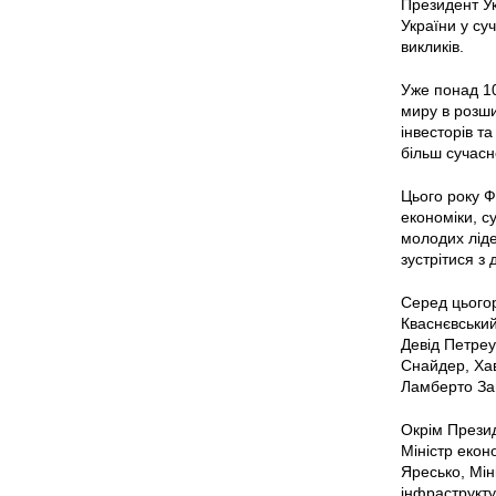
Президент Ук
України у су
викликів.
Уже понад 10
миру в розши
інвесторів т
більш сучасн
Цього року Ф
економіки, с
молодих ліде
зустрітися з
Серед цьогор
Кваснєвський
Девід Петреу
Снайдер, Хав
Ламберто За
Окрім Презид
Міністр екон
Яресько, Мін
інфраструкту