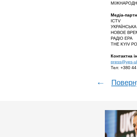
МІЖНАРОДН
Медіа-партн
ICTV
УКРАЇНСЬКА
НОВОЕ ВРЕ
РАДІО ЕРА
THE KYIV P
Контактна і
press@yes-uk
Тел: +380 44
←
Поверн