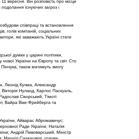
11 вересня. Він розповість про місце
 подолання існуючих загроз і
 розбудови співпраці та встановлення
в, голів компаній, соціальних
актори, які заважають Україні стати
ської думки у царині політики,
 нової України на Європу та світ. Сто
 Пінчука, також матимуть змогу
н, Леонід Кучма, Александр
 Вікторія Нуланд, Карлос Паскуаль,
адослав Сікорський, Тімоті
т, Вайра Віке-Фрейберга та
 України, Айварас Абромавичус;
Верховної Ради України; Наталія
аїни; Андрій Пивоварський, Міністр
; Михаїл Саакашвілі, голова