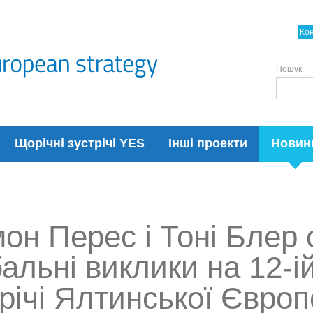
Ко
Пошук
Щорічні зустрічі YES
Інші проекти
Новин
он Перес і Тоні Блер 
альні виклики на 12-і
річі Ялтинської Європ