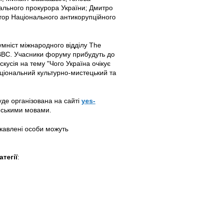
рального прокурора України; Дмитро
ктор Національного антикорупційного
умніст міжнародного відділу The
а BBC. Учасники форуму прибудуть до
кусія на тему "Чого Україна очікує
аціональний культурно-мистецький та
уде організована на сайті
yes-
їнськими мовами.
ікавлені особи можуть
тегії
: