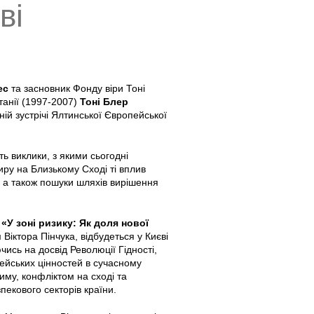
ві
ес
та засновник Фонду віри Тоні
танії (1997-2007)
Тоні Блер
ній зустрічі Ялтинської Європейської
ть виклики, з якими сьогодні
иру на Близькому Сході ті вплив
, а також пошуки шляхів вирішення
ю
«У зоні ризику: Як доля нової
Віктора Пінчука, відбудеться у Києві
ись на досвід Революції Гідності,
ейських цінностей в сучасному
риму, конфліктом на сході та
екового секторів країни.