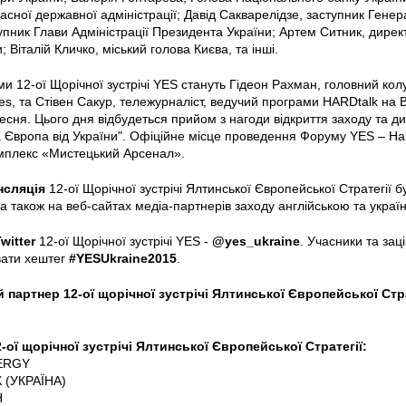
асної державної адміністрації; Давід Сакварелідзе, заступник Гене
упник Глави Адміністрації Президента України; Артем Ситник, дире
 Віталій Кличко, міський голова Києва, та інші.
 12-ої Щорічної зустрічі YES стануть Гідеон Рахман, головний кол
mes, та Стівен Сакур, тележурналіст, ведучий програми HARDtalk н
есня. Цього дня відбудеться прийом з нагоди відкриття заходу та дис
а Європа від України". Офіційне місце проведення Форуму YES – Н
мплекс «Мистецький Арсенал».
нсляція
12-ої Щорічної зустрічі Ялтинської Європейської Стратегії б
а також на веб-сайтах медіа-партнерів заходу англійською та укра
witter
12-ої Щорічної зустрічі YES -
@yes_ukraine
. Учасники та зац
вати хештег
#YESUkraine2015
.
 партнер 12-ої щорічної зустрічі Ялтинської Європейської Стра
-ої щорічної зустрічі Ялтинської Європейської Стратегії:
ERGY
 (УКРАЇНА)
H