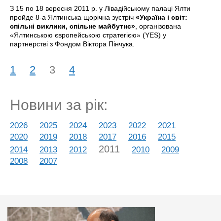
З 15 по 18 вересня 2011 р. у Лівадійському палаці Ялти
пройде 8-а Ялтинська щорічна зустріч
«Україна і світ:
спільні виклики, спільне майбутнє»
, організована
«Ялтинською європейською стратегією» (YES) у
партнерстві з Фондом Віктора Пінчука.
1
2
3
4
Новини за рік:
2026
2025
2024
2023
2022
2021
2020
2019
2018
2017
2016
2015
2011
2014
2013
2012
2010
2009
2008
2007