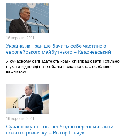
16 вересня
2011
Україна як і раніше бачить себе частиною
європейського майбутнього – Кваснєвський
У сучасному світі здатність країн співпрацювати і спільно
шукати відповіді на глобальні виклики стає особливо
важливою.
16 вересня
2011
Сучасному світові необхідно переосмислити
поняття розвитку – Віктор Пінчук