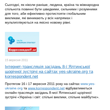
Сьогодні, як ніколи раніше, людина, країна та міжнародна
спільнота повинні бути швидкими, сильними і розумними
для того, аби ефективно протистояти глобальним
викликам, які виникають у всіх напрямах і
мультиплікуються на якісно новому рівні.
15 вересня
2011
Інтернет-трансляція засідань 8-ї Ялтинської
щорічної зустрічі на сайтах yes-ukraine.org та
korrespondent.net
Протягом 16 і 17 вересня 2011 року на сайтах
www.yes-
ukraine.org
та
www.korrespondent.net
відбуватиметься
онлайн-трасляція засідань 8-мої Ялтинської щорічної
зустрічі «Україна і світ: спільні виклики, спільне майбутнє».