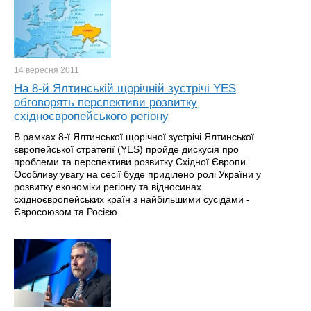
14 вересня
2011
На 8-й Ялтинській щорічній зустрічі YES
обговорять перспективи розвитку
східноєвропейського регіону
В рамках 8-ї Ялтинської щорічної зустрічі Ялтинської
європейської стратегії (YES) пройде дискусія про
проблеми та перспективи розвитку Східної Європи.
Особливу увагу на сесії буде приділено ролі України у
розвитку економіки регіону та відносинах
східноєвропейських країн з найбільшими сусідами -
Євросоюзом та Росією.