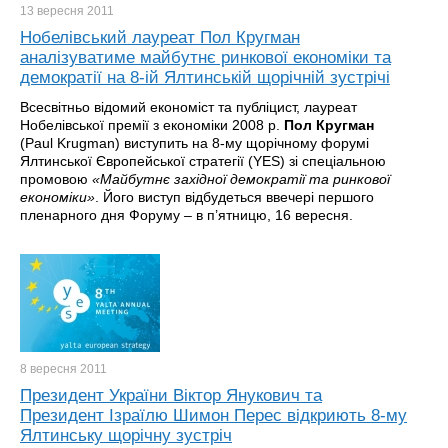
13 вересня
2011
Нобелівський лауреат Пол Кругман
аналізуватиме майбутнє ринкової економіки та
демократії на 8-ій Ялтинській щорічній зустрічі
Всесвітньо відомий економіст та публіцист, лауреат
Нобелівської премії з економіки 2008 р.
Пол Кругман
(Paul Krugman) виступить на 8-му щорічному форумі
Ялтинської Європейської стратегії (YES) зі спеціальною
промовою
«Майбутнє західної демократії та ринкової
економіки»
. Його виступ відбудеться ввечері першого
пленарного дня Форуму – в п’ятницю, 16 вересня.
8 вересня
2011
Президент України Віктор Янукович та
Президент Ізраїлю Шимон Перес відкриють 8-му
Ялтинську щорічну зустріч