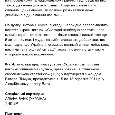
на глобальному та національному рівнях. І відповідь на них
також ідентична для всіх рівнів: «Якщо ви хочете бути
сильним і динамічним, ви повинні розвиватися дуже
динамічно в динамічний час змін».
На думку Віктора Пінчука, сьогодні необхідно переосмислити
поняття «країн-тигрів». «Сьогодні необхідно зростити нове
плем’я «країн-тигрів», котрі не тільки швидкі і сильні, але ще
й хитрі, як лиси, і мудрі, як змії», сказав він, добавивши, що
має надію, що Україна, яка зазнає великий вплив глобальних
викликів і внутрішньої ситуації, може і повинна стати таким
«тигром» нового покоління».
8-а Ялтинська щорічна зустріч
«Україна і світ: спільні
виклики, спільне майбутнє», організована «Ялтинською
європейською стратегією» (YES) у партнерстві з Фондом
Віктора Пінчука, проходитиме з 15 по 18 вересня 2011 р. у
Лівадійському палаці Ялти.
Спеціальні партнери:
АЛЬФА-БАНК (УКРАЇНА)
TНК-BP
Партнери: