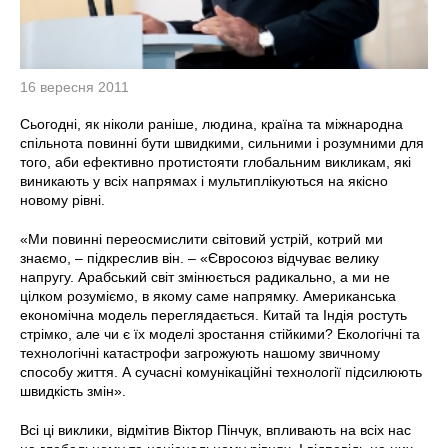
16 вересня 2011
Сьогодні, як ніколи раніше, людина, країна та міжнародна
спільнота повинні бути швидкими, сильними і розумними для
того, аби ефективно протистояти глобальним викликам, які
виникають у всіх напрямах і мультиплікуються на якісно
новому рівні.
«Ми повинні переосмислити світовий устрій, котрий ми
знаємо, – підкреслив він. – «Євросоюз відчуває велику
напругу. Арабський світ змінюється радикально, а ми не
цілком розуміємо, в якому саме напрямку. Американська
економічна модель переглядається. Китай та Індія ростуть
стрімко, але чи є їх моделі зростання стійкими? Екологічні та
технологічні катастрофи загрожують нашому звичному
способу життя. А сучасні комунікаційні технології підсилюють
швидкість змін».
Всі ці виклики, відмітив Віктор Пінчук, впливають на всіх нас