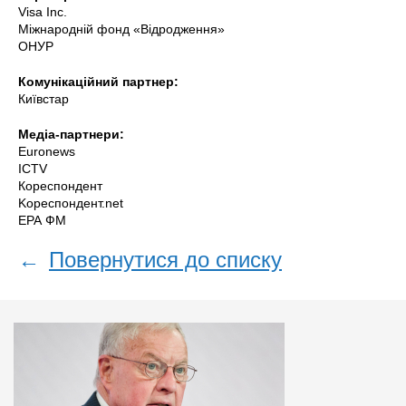
Visa Inc.
Міжнародній фонд «Відродження»
ОНУР
Комунікаційний партнер:
Київстар
Медіа-партнери:
Euronews
ICTV
Кореспондент
Kореспондент.net
EРА ФМ
←
Повернутися до списку