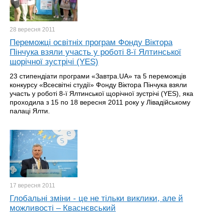
28 вересня
2011
Переможці освітніх програм Фонду Віктора
Пінчука взяли участь у роботі 8-ї Ялтинської
щорічної зустрічі (YES)
23 стипендіати програми «Завтра.UA» та 5 переможців
конкурсу «Всесвітні студії» Фонду Віктора Пінчука взяли
участь у роботі 8-ї Ялтинської щорічної зустрічі (YES), яка
проходила з 15 по 18 вересня 2011 року у Лівадійському
палаці Ялти.
17 вересня
2011
Глобальні зміни - це не тільки виклики, але й
можливості – Кваснєвський