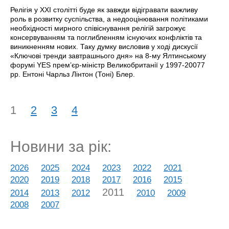
Релігія у XXI столітті буде як завжди відігравати важливу
роль в розвитку суспільства, а недооцінювання політиками
необхідності мирного співіснування релігій загрожує
консервуванням та поглибленням існуючих конфліктів та
виникненням нових. Таку думку висловив у ході дискусії
«Ключові тренди завтрашнього дня» на 8-му Ялтинському
форумі YES прем’єр-міністр Великобританії у 1997-20077
рр. Ентоні Чарльз Лінтон (Тоні) Блер.
1
2
3
4
Новини за рік:
2026
2025
2024
2023
2022
2021
2020
2019
2018
2017
2016
2015
2011
2014
2013
2012
2010
2009
2008
2007