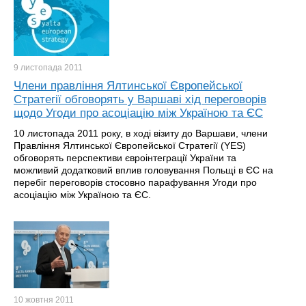
9 листопада
2011
Члени правління Ялтинської Європейської
Стратегії обговорять у Варшаві хід переговорів
щодо Угоди про асоціацію між Україною та ЄС
10 листопада 2011 року, в ході візиту до Варшави, члени
Правління Ялтинської Європейської Стратегії (YES)
обговорять перспективи євроінтеграції України та
можливий додатковий вплив головування Польщі в ЄС на
перебіг переговорів стосовно парафування Угоди про
асоціацію між Україною та ЄС.
10 жовтня
2011