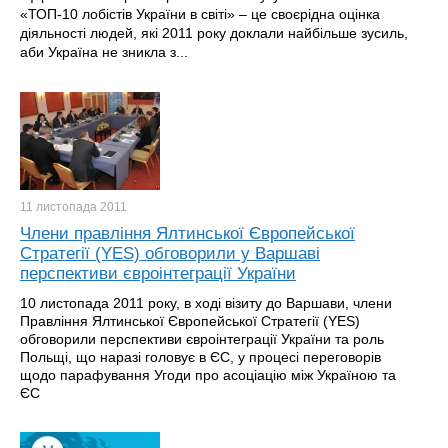
«ТОП-10 лобістів України в світі» – це своєрідна оцінка
діяльності людей, які 2011 року доклали найбільше зусиль,
аби Україна не зникла з...
11 листопада
2011
Члени правління Ялтинської Європейської
Стратегії (YES) обговорили у Варшаві
перспективи євроінтеграції України
10 листопада 2011 року, в ході візиту до Варшави, члени
Правління Ялтинської Європейської Стратегії (YES)
обговорили перспективи євроінтеграції України та роль
Польщі, що наразі головує в ЄС, у процесі переговорів
щодо парафування Угоди про асоціацію між Україною та
ЄС