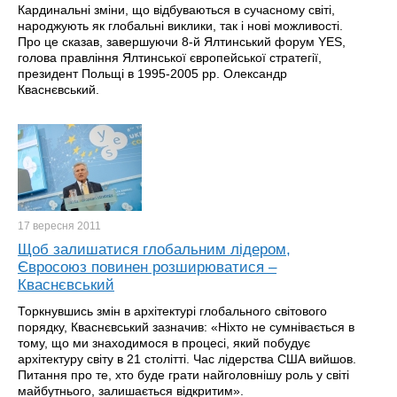
Кардинальні зміни, що відбуваються в сучасному світі,
народжують як глобальні виклики, так і нові можливості.
Про це сказав, завершуючи 8-й Ялтинський форум YES,
голова правління Ялтинської європейської стратегії,
президент Польщі в 1995-2005 рр. Олександр
Кваснєвський.
17 вересня
2011
Щоб залишатися глобальним лідером,
Євросоюз повинен розширюватися –
Кваснєвський
Торкнувшись змін в архітектурі глобального світового
порядку, Кваснєвський зазначив: «Ніхто не сумнівається в
тому, що ми знаходимося в процесі, який побудує
архітектуру світу в 21 столітті. Час лідерства США вийшов.
Питання про те, хто буде грати найголовнішу роль у світі
майбутнього, залишається відкритим».