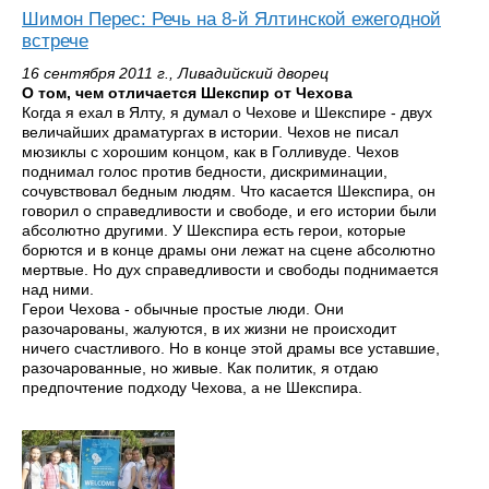
Шимон Перес: Речь на 8-й Ялтинской ежегодной
встрече
16 сентября 2011 г., Ливадийский дворец
О том, чем отличается Шекспир от Чехова
Когда я ехал в Ялту, я думал о Чехове и Шекспире - двух
величайших драматургах в истории. Чехов не писал
мюзиклы с хорошим концом, как в Голливуде. Чехов
поднимал голос против бедности, дискриминации,
сочувствовал бедным людям. Что касается Шекспира, он
говорил о справедливости и свободе, и его истории были
абсолютно другими. У Шекспира есть герои, которые
борются и в конце драмы они лежат на сцене абсолютно
мертвые. Но дух справедливости и свободы поднимается
над ними.
Герои Чехова - обычные простые люди. Они
разочарованы, жалуются, в их жизни не происходит
ничего счастливого. Но в конце этой драмы все уставшие,
разочарованные, но живые. Как политик, я отдаю
предпочтение подходу Чехова, а не Шекспира.