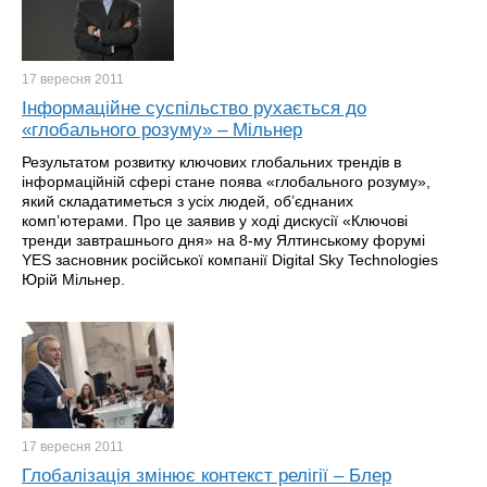
17 вересня
2011
Інформаційне суспільство рухається до
«глобального розуму» – Мільнер
Результатом розвитку ключових глобальних трендів в
інформаційній сфері стане поява «глобального розуму»,
який складатиметься з усіх людей, об’єднаних
комп’ютерами. Про це заявив у ході дискусії «Ключові
тренди завтрашнього дня» на 8-му Ялтинському форумі
YES засновник російської компанії Digital Sky Technologies
Юрій Мільнер.
17 вересня
2011
Глобалізація змінює контекст релігії – Блер