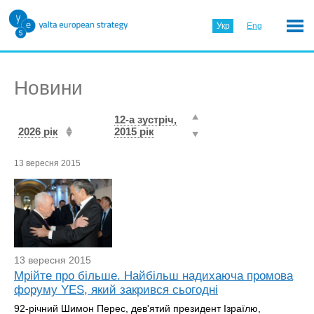
Укр
Eng
Новини
12-а зустріч,
2026 рік
2015 рік
13 вересня 2015
13 вересня 2015
Мрійте про більше. Найбільш надихаюча промова
форуму YES, який закрився сьогодні
92-річний Шимон Перес, дев'ятий президент Ізраїлю,