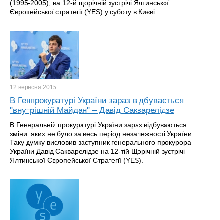
(1995-2005), на 12-й щорічній зустрічі Ялтинської
Європейської стратегії (YES) у суботу в Києві.
12 вересня
2015
В Генпрокуратурі України зараз відбувається
"внутрішній Майдан" – Давід Сакварелідзе
В Генеральній прокуратурі України зараз відбуваються
зміни, яких не було за весь період незалежності України.
Таку думку висловив заступник генерального прокурора
України Давід Сакварелідзе на 12-тій Щорічній зустрічі
Ялтинської Європейської Стратегії (YES).