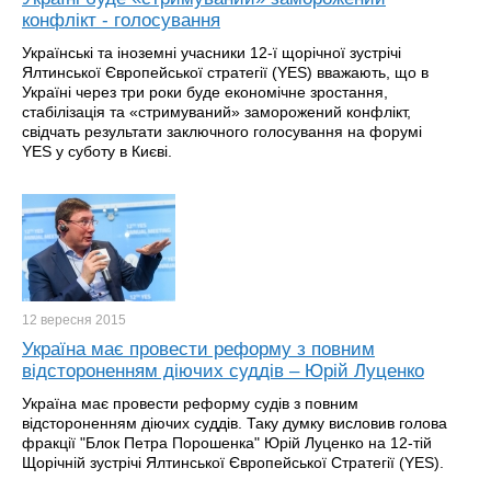
конфлікт - голосування
Українські та іноземні учасники 12-ї щорічної зустрічі
Ялтинської Європейської стратегії (YES) вважають, що в
Україні через три роки буде економічне зростання,
стабілізація та «стримуваний» заморожений конфлікт,
свідчать результати заключного голосування на форумі
YES у суботу в Києві.
12 вересня
2015
Україна має провести реформу з повним
відстороненням діючих суддів – Юрій Луценко
Україна має провести реформу судів з повним
відстороненням діючих суддів. Таку думку висловив голова
фракції "Блок Петра Порошенка" Юрій Луценко на 12-тій
Щорічній зустрічі Ялтинської Європейської Стратегії (YES).