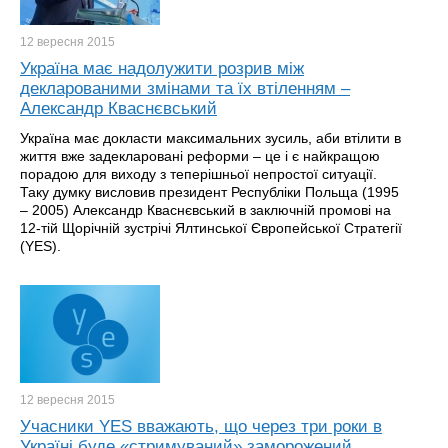
12 вересня
2015
Україна має надолужити розрив між
декларованими змінами та їх втіленням –
Александр Кваснєвський
Україна має докласти максимальних зусиль, аби втілити в
життя вже задекларовані реформи – це і є найкращою
порадою для виходу з теперішньої непростої ситуації.
Таку думку висловив президент Республіки Польща (1995
– 2005) Александр Кваснєвський в заключній промові на
12-тій Щорічній зустрічі Ялтинської Європейської Стратегії
(YES).
12 вересня
2015
Учасники YES вважають, що через три роки в
Україні буде «стримуваний» заморожений