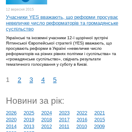
12 вересня
2015
Учасники YES вважають, що реформи просуває
невеличке число реформаторів та громадянське
суспільство
Українські та іноземні учасники 12-ї щорічної зустрічі
Ялтинської Європейської стратегії (YES) вважають, що
просувають реформи в Україні «невеличке число
реформаторів на різних рівнях політики і суспільства» та
«громадянське суспільство», свідчать результати
тематичного голосування у суботу в Києві.
1
2
3
4
5
Новини за рік:
2026
2025
2024
2023
2022
2021
2020
2019
2018
2017
2016
2015
2014
2013
2012
2011
2010
2009