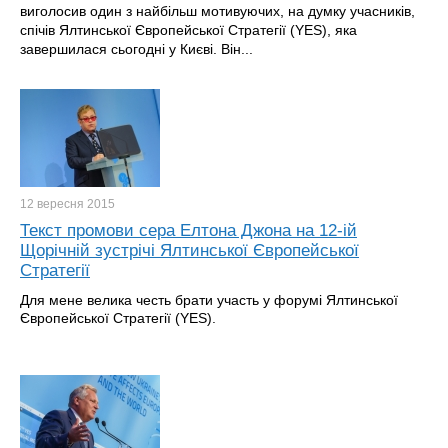
виголосив один з найбільш мотивуючих, на думку учасників,
спічів Ялтинської Європейської Стратегії (YES), яка
завершилася сьогодні у Києві. Він...
12 вересня
2015
Текст промови сера Елтона Джона на 12-ій
Щорічній зустрічі Ялтинської Європейської
Стратегії
Для мене велика честь брати участь у форумі Ялтинської
Європейської Стратегії (YES).