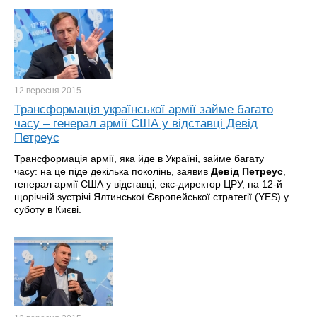
12 вересня
2015
Трансформація української армії займе багато
часу – генерал армії США у відставці Девід
Петреус
Трансформація армії, яка йде в Україні, займе багату
часу: на це піде декілька поколінь, заявив
Девід Петреус
,
генерал армії США у відставці, екс-директор ЦРУ, на 12-й
щорічній зустрічі Ялтинської Європейської стратегії (YES) у
суботу в Києві.