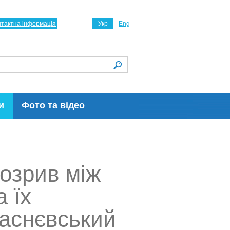
нтактна інформація
Укр
Eng
и
Фото та відео
озрив між
 їх
васнєвський