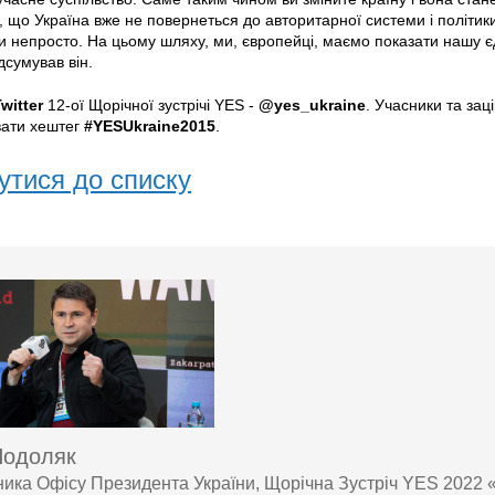
о, що Україна вже не повернеться до авторитарної системи і політик
и непросто. На цьому шляху, ми, європейці, маємо показати нашу єдн
ідсумував він.
witter
12-ої Щорічної зустрічі YES -
@yes_ukraine
. Учасники та зац
вати хештег
#YESUkraine2015
.
утися до списку
Подоляк
ника Офісу Президента України, Щорічна Зустріч YES 2022 «