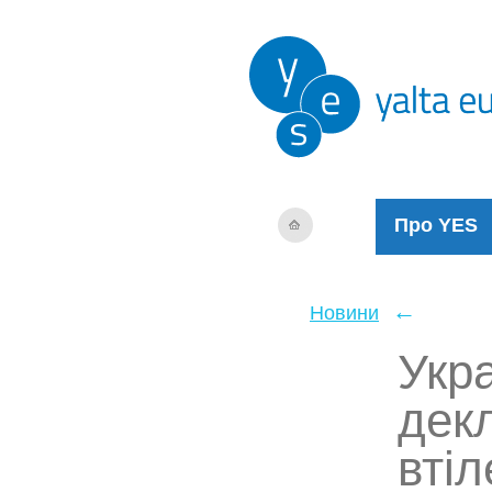
Про YES
←
Новини
Укр
дек
вті