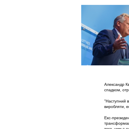
Александр Кв
спадком, отр
"Наступний в
виробляти, е
Екс-президен
трансформаці
того, чим є 