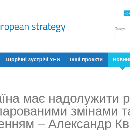
Ко
Пошук
Щорічні зустрічі YES
Інші проекти
Новин
аїна має надолужити р
ларованими змінами та
ленням – Александр К