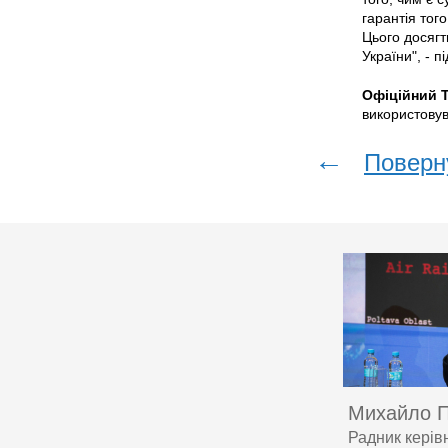
гарантія тог
Цього досягт
України", - п
Офіційний T
використову
←
Поверн
Михайло 
Радник керів