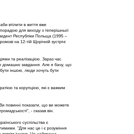
аби втілити в життя вже
порадою для виходу з теперішньої
езидент Республіки Польща (1995 –
омові на 12-тій Щорічній зустрічі
іями та реалізацією. Зараз час
ке домашнє завдання. Але я бачу, що
 бути іншою, люди хочуть бути
тією та корупцією, які є важким
 Ви повинні показати, що ви можете
мадськості", - сказав він.
аїнського суспільства є
имими. "Для нас це і є розуміння
не зовсім іншою. Це найкраща