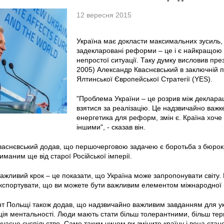
12 вересня 2015
Україна має докласти максимальних зусиль, 
задекларовані реформи – це і є найкращою 
непростої ситуації. Таку думку висловив пр
2005) Александр Кваснєвський в заключній пр
Ялтинської Європейської Стратегії (YES).
"Проблема України – це розрив між декларац
взятися за реалізацію. Це надзвичайно важ
енергетика для реформ, змін є. Країна хоче
іншими", - сказав він.
аснєвський додав, що першочерговою задачею є боротьба з бюрокра
иманим ще від старої Російської імперії.
ажливий крок – це показати, що Україна може запропонувати світу.
кспортувати, що ви можете бути важливим елементом міжнародної гро
т Польщі також додав, що надзвичайно важливим завданням для укр
я ментальності. Люди мають стати більш толерантними, більш терп
сучасне суспільство. Саме таким чином ви зміните країну і вона ста