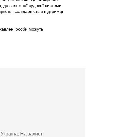
и, до залежної судової системи.
ість і солідарність в підтримці
ікавлені особи можуть
Україна: На захисті