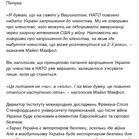
Пінчука.
«Я думаю, що на саміті у Вашингтоні, НАТО повинно
надати Україні запрошення до членства. Ми не говоримо
про членство, чого можуть не підтримати американці,
через загрозу втягнення США у війну. Натомість ми
говоримо про запрошення до членства, за яким іде
набуття членства, що може розтягнутися на 2-3 роки
», –
зазначив Майкл Макфол.
Він наголосив, що принципово питання запрошення України
до членства в НАТО уже вирішено, залишилося з’ясувати
лише, коли це станеться.
«Це питання не «чи», а «коли». І на мою думку, це повинно
статися наступного літа»,
–
наголосив Майкл Макфол.
Директор Інституту міжнародних досліджень Фрімена-Сполі
Стенфордського університету переконаний, що після війни
Україна буде ключовим елементом Європейської та світової
безпеки.
«Зараз Україна є імпортером безпеки, оскільки іде війна.
Але в майбутньому Україна буде експортером безпеки для