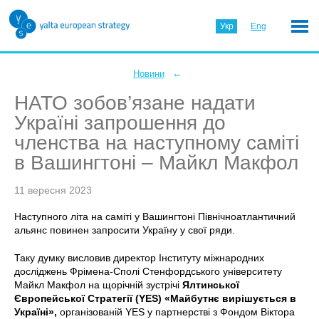
Укр
Eng
←
Новини
НАТО зобов’язане надати
Україні запрошення до
членства на наступному саміті
в Вашингтоні – Майкл Макфол
11 вересня 2023
Наступного літа на саміті у Вашингтоні Північноатлантичний
альянс повинен запросити Україну у свої ряди.
Таку думку висловив директор Інституту міжнародних
досліджень Фрімена-Сполі Стенфордського університету
Майкл Макфол на щорічній зустрічі
Ялтинської
Європейської Стратегії (YES) «Майбутнє вирішується в
Україні»,
організованій YES у партнерстві з Фондом Віктора