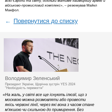
всієї Європи та світу, оскільки матиме найміцнішу армію й
військово-промисловий комплекс»
, – резюмував Майкл
Макфол.
←
Повернутися до списку
Володимир Зеленський
Президент України, Щорічна зустріч YES 2024
"Необхідність перемогти"
«На жаль, у світі все ще існують ілюзії, що з
москвою можна розмовляти або провести
якісь червоні лінії, через які вона з часом стане
м'якшою чи схильною до примирення. Без