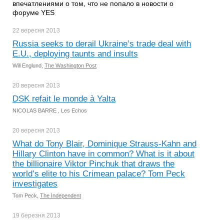
впечатлениями о том, что не попало в новости о
форуме YES
22 вересня
2013
Russia seeks to derail Ukraine’s trade deal with
E.U., deploying taunts and insults
Will Englund,
The Washington Post
20 вересня
2013
DSK refait le monde à Yalta
NICOLAS BARRE , Les Echos
20 вересня
2013
What do Tony Blair, Dominique Strauss-Kahn and
Hillary Clinton have in common? What is it about
the billionaire Viktor Pinchuk that draws the
world’s elite to his Crimean palace? Tom Peck
investigates
Tom Peck,
The Independent
19 березня
2013