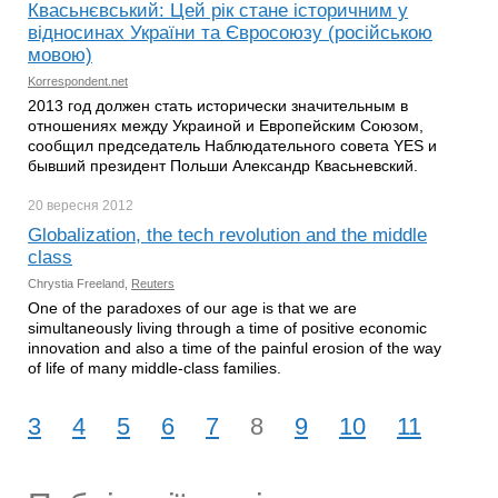
Квасьнєвський: Цей рік стане історичним у
відносинах України та Євросоюзу (російською
мовою)
Korrespondent.net
2013 год должен стать исторически значительным в
отношениях между Украиной и Европейским Союзом,
сообщил председатель Наблюдательного совета YES и
бывший президент Польши Александр Квасьневский.
20 вересня
2012
Globalization, the tech revolution and the middle
class
Chrystia Freeland,
Reuters
One of the paradoxes of our age is that we are
simultaneously living through a time of positive economic
innovation and also a time of the painful erosion of the way
of life of many middle-class families.
3
4
5
6
7
8
9
10
11