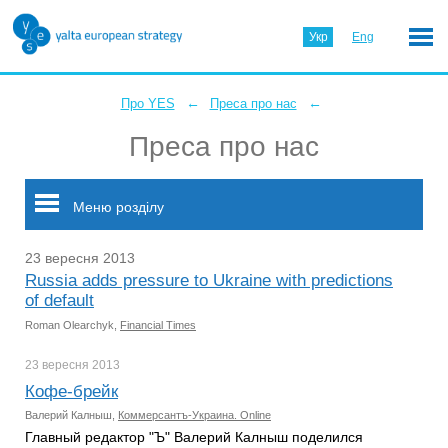
Укр
Eng
←
←
Про YES
Преса про нас
Преса про нас
Меню розділу
23 вересня 2013
Russia adds pressure to Ukraine with predictions
of default
Roman Olearchyk,
Financial Times
23 вересня
2013
Кофе-брейк
Валерий Калныш,
Коммерсантъ-Украина. Online
Главный редактор "Ъ" Валерий Калныш поделился