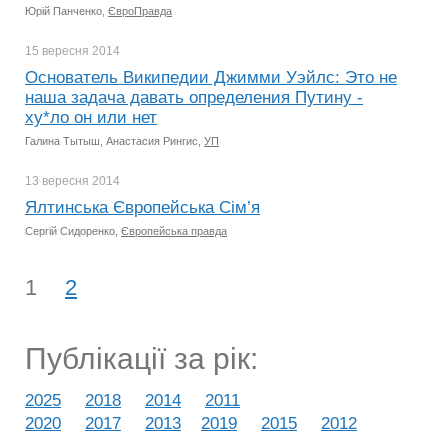
Юрій Панченко,
ЄвроПравда
15 вересня
2014
Основатель Википедии Джимми Уэйлс: Это не
наша задача давать определения Путину -
ху*ло он или нет
Галина Тытыш, Анастасия Рингис,
УП
13 вересня
2014
Ялтинська Європейська Сім’я
Сергій Сидоренко,
Європейська правда
1
2
Публікації за рік:
2025
2018
2014
2011
2020
2017
2013
2019
2015
2012