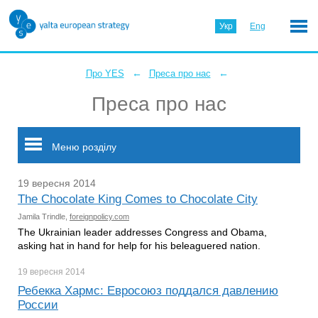
Укр
Eng
←
←
Про YES
Преса про нас
Преса про нас
Меню розділу
19 вересня 2014
The Chocolate King Comes to Chocolate City
Jamila Trindle,
foreignpolicy.com
The Ukrainian leader addresses Congress and Obama,
asking hat in hand for help for his beleaguered nation.
19 вересня
2014
Ребекка Хармс: Евросоюз поддался давлению
России