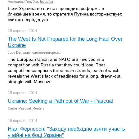
Александр Голубов,
focus.ua
Если Украина не начнет проводить реформы в
ближайшее время, то стратегия Путина восторжествует,
считает евродепутат
19 вересня
2014
The West Is Not Prepared for the Long Haul Over
Ukraine
Judy Dempsey,
carnegieeurope.eu
The European Union and NATO are involved in a
competition with Russia that they could lose. That
competition comprises three main strands, each of which
reveals the West’s lack of readiness for a long, drawn-out
struggle with Moscow.
19 вересня
2014
Ukraine: Seeking a Path out of War - Pascual
Carlos Pascual,
Reuters
16 вересня
2014
Ніал Фергюсон: "Заходу необхідно взяти участь
у війні на боці України"