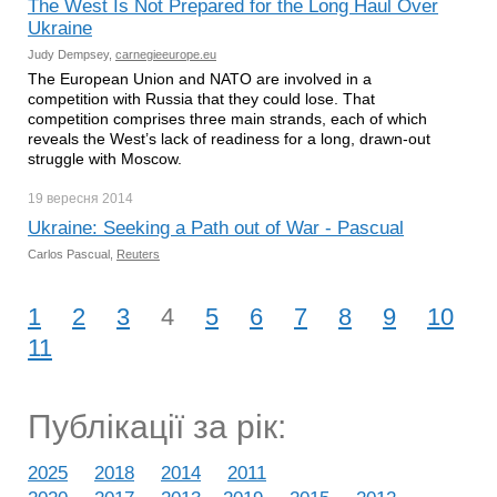
The West Is Not Prepared for the Long Haul Over
Ukraine
Judy Dempsey,
carnegieeurope.eu
The European Union and NATO are involved in a
competition with Russia that they could lose. That
competition comprises three main strands, each of which
reveals the West’s lack of readiness for a long, drawn-out
struggle with Moscow.
19 вересня
2014
Ukraine: Seeking a Path out of War - Pascual
Carlos Pascual,
Reuters
1
2
3
4
5
6
7
8
9
10
11
Публікації за рік:
2025
2018
2014
2011