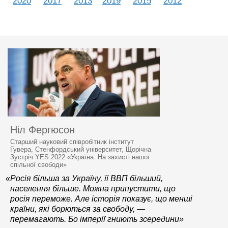
2020
2017
2013
2019
2015
2012
Ніл Фергюсон
Старший науковий співробітник інститут
Гувера, Стенфордський університет, Щорічна
Зустріч YES 2022 «Україна: На захисті нашої
спільної свободи»
«Росія більша за Україну, її ВВП більший,
населення більше. Можна припустити, що
росія переможе. Але історія показує, що менші
країни, які борються за свободу, —
перемагають. Бо імперії гниють зсередини»