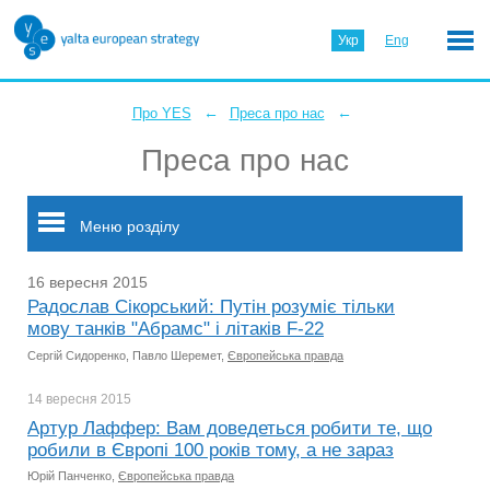
Укр
Eng
←
←
Про YES
Преса про нас
Преса про нас
Меню розділу
16 вересня 2015
Радослав Сікорський: Путін розуміє тільки
мову танків "Абрамс" і літаків F-22
Сергій Сидоренко, Павло Шеремет,
Європейська правда
14 вересня
2015
Артур Лаффер: Вам доведеться робити те, що
робили в Європі 100 років тому, а не зараз
Юрій Панченко,
Європейська правда