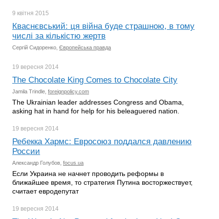
9 квітня
2015
Кваснєвський: ця війна буде страшною, в тому
числі за кількістю жертв
Сергій Сидоренко,
Європейська правда
19 вересня
2014
The Chocolate King Comes to Chocolate City
Jamila Trindle,
foreignpolicy.com
The Ukrainian leader addresses Congress and Obama,
asking hat in hand for help for his beleaguered nation.
19 вересня
2014
Ребекка Хармс: Евросоюз поддался давлению
России
Александр Голубов,
focus.ua
Если Украина не начнет проводить реформы в
ближайшее время, то стратегия Путина восторжествует,
считает евродепутат
19 вересня
2014