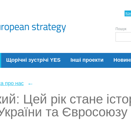
Ко
Пошук
Щорічні зустрічі YES
Інші проекти
Новин
←
а про нас
ий: Цей рік стане іст
України та Євросоюзу