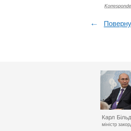
Korresponde
←
Поверну
Карл Біль
міністр закор