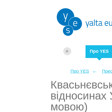
Про YES
←
Про YES
Прес
Квасьнєвськ
відносинах 
мовою)