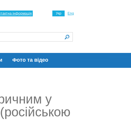
нтактна інформація
Укр
Eng
и
Фото та відео
оричним у
 (російською