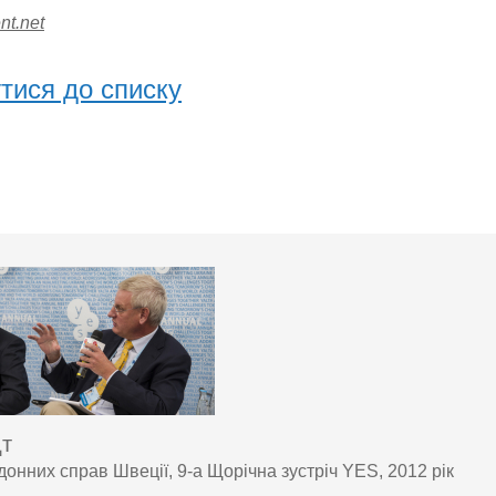
nt.net
тися до списку
дт
донних справ Швеції, 9-а Щорічна зустріч YES, 2012 рік