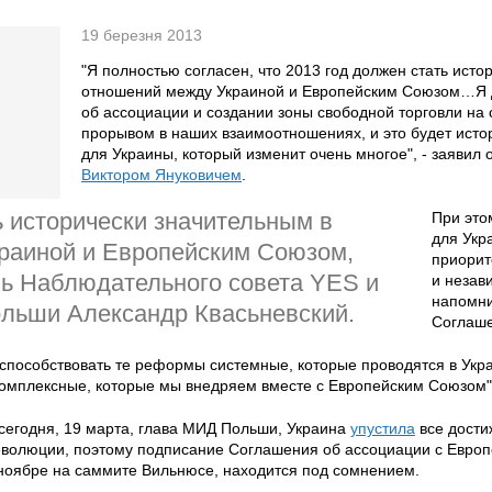
19 березня 2013
"Я полностью согласен, что 2013 год должен стать исто
отношений между Украиной и Европейским Союзом…Я 
об ассоциации и создании зоны свободной торговли на
прорывом в наших взаимоотношениях, и это будет исто
для Украины, который изменит очень многое", - заявил 
Виктором Януковичем
.
ь исторически значительным в
При это
для Укр
раиной и Европейским Союзом,
приорит
ь Наблюдательного совета YES и
и незав
напомни
льши Александр Квасьневский.
Соглаше
 способствовать те реформы системные, которые проводятся в Укр
омплексные, которые мы внедряем вместе с Европейским Союзом",
сегодня, 19 марта, глава МИД Польши, Украина
упустила
все дости
волюции, поэтому подписание Соглашения об ассоциации с Европ
 ноябре на саммите Вильнюсе, находится под сомнением.