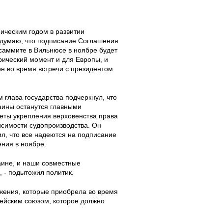
рическим годом в развитии
думаю, что подписание Соглашения
 саммите в Вильнюсе в ноябре будет
рический момент и для Европы, и
он во время встречи с президентом
м глава государства подчеркнул, что
аины останутся главными
еты укрепления верховенства права
исимости судопроизводства. Он
л, что все надеются на подписание
ния в ноябре.
аине, и наши совместные
 - подытожил политик.
жения, которые приобрела во время
ейским союзом, которое должно