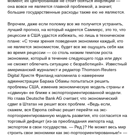
момент, их центробанкам не стоит бояться инфляции —
она вовсе не является главной проблемой, а значит,
большие государственные расходы также ею не являются.
Впрочем, даже если поломку все же получится устранить,
лучший прогноз, на который надеется Саммерс, это то, что
рецессии в США удастся избежать, но лишь в техническом
плане: «С точки зрения поведения экономики каждый, кто
не является экономистом, будет все же ощущать себя как
во время рецессии — со столь низким темпом роста
экономики, который в течение следующего года или двух
не сможет облегчить ситуацию с безработицей». Известный
американский журналист и редактор Thomson-Reuters
Digital Христя Фриланд напомнила о намерении
администрации Барака Обамы попытаться решить
проблемы США, изменив экономическую модель страны и
«сдвинув» ее ближе к экспортоориентированной модели.
Но глава Deutsche Bank AG считает, что экономический
сдвиг в Штатах не решит всех проблем. «Ведь если,
скажем, вся Европа сейчас решит перейти на экс-
портоориентированную модель развития, кто согласится на
торговый дефицит (из-за преобладания импорта над
экспортом в свои государства. — Ред.)? Не может весь мир
строить свои экономики как экс-портоориентированные!» —