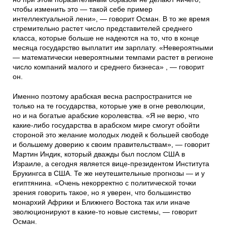
чтобы изменить это — такой себе пример
интеллектуальной лени», — говорит Осман. В то же время
стремительно растет число представителей среднего
класса, которые больше не надеются на то, что в конце
месяца государство выплатит им зарплату. «Невероятными
— математически невероятными темпами растет в регионе
число компаний малого и среднего бизнеса» , — говорит
он.
Именно поэтому арабская весна распространится не
только на те государства, которые уже в огне революции,
но и на богатые арабские королевства. «Я не верю, что
какие-либо государства в арабском мире смогут обойти
стороной это желание молодых людей к большей свободе
и большему доверию к своим правительствам», — говорит
Мартин Индик, который дважды был послом США в
Израиле, а сегодня является вице-президентом Института
Брукингса в США. Те же неутешительные прогнозы — и у
египтянина. «Очень некорректно с политической точки
зрения говорить такое, но я уверен, что большинство
монархий Африки и Ближнего Востока так или иначе
эволюционируют в какие-то новые системы, — говорит
Осман.