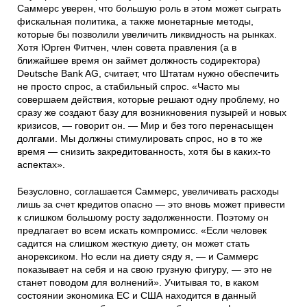
Саммерс уверен, что большую роль в этом может сыграть
фискальная политика, а также монетарные методы,
которые бы позволили увеличить ликвидность на рынках.
Хотя Юрген Фитчен, член совета правления (а в
ближайшее время он займет должность содиректора)
Deutsche Bank AG, считает, что Штатам нужно обеспечить
не просто спрос, а стабильный спрос. «Часто мы
совершаем действия, которые решают одну проблему, но
сразу же создают базу для возникновения пузырей и новых
кризисов, — говорит он. — Мир и без того перенасыщен
долгами. Мы должны стимулировать спрос, но в то же
время — снизить закредитованность, хотя бы в каких-то
аспектах».
Безусловно, соглашается Саммерс, увеличивать расходы
лишь за счет кредитов опасно — это вновь может привести
к слишком большому росту задолженности. Поэтому он
предлагает во всем искать компромисс. «Если человек
садится на слишком жесткую диету, он может стать
анорексиком. Но если на диету сяду я, — и Саммерс
показывает на себя и на свою грузную фигуру, — это не
станет поводом для волнений». Учитывая то, в каком
состоянии экономика ЕС и США находится в данный