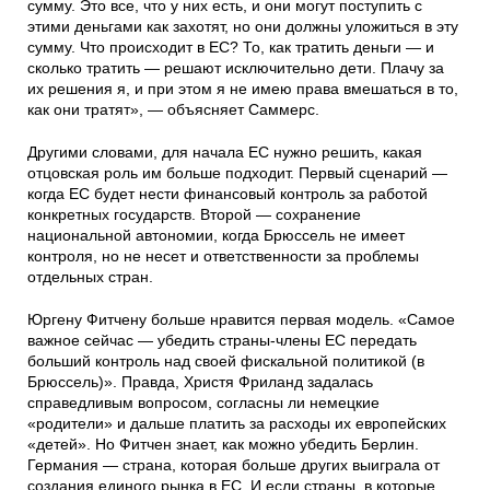
сумму. Это все, что у них есть, и они могут поступить с
этими деньгами как захотят, но они должны уложиться в эту
сумму. Что происходит в ЕС? То, как тратить деньги — и
сколько тратить — решают исключительно дети. Плачу за
их решения я, и при этом я не имею права вмешаться в то,
как они тратят», — объясняет Саммерс.
Другими словами, для начала ЕС нужно решить, какая
отцовская роль им больше подходит. Первый сценарий —
когда ЕС будет нести финансовый контроль за работой
конкретных государств. Второй — сохранение
национальной автономии, когда Брюссель не имеет
контроля, но не несет и ответственности за проблемы
отдельных стран.
Юргену Фитчену больше нравится первая модель. «Самое
важное сейчас — убедить страны-члены ЕС передать
больший контроль над своей фискальной политикой (в
Брюссель)». Правда, Христя Фриланд задалась
справедливым вопросом, согласны ли немецкие
«родители» и дальше платить за расходы их европейских
«детей». Но Фитчен знает, как можно убедить Берлин.
Германия — страна, которая больше других выиграла от
создания единого рынка в ЕС. И если страны, в которые