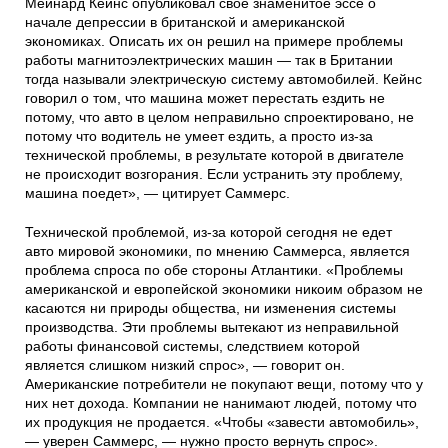
Мейнард Кейнс опубликовал свое знаменитое эссе о
начале депрессии в британской и американской
экономиках. Описать их он решил на примере проблемы
работы магнитоэлектрических машин — так в Британии
тогда называли электрическую систему автомобилей. Кейнс
говорил о том, что машина может перестать ездить не
потому, что авто в целом неправильно спроектировано, не
потому что водитель не умеет ездить, а просто из-за
технической проблемы, в результате которой в двигателе
не происходит возгорания. Если устранить эту проблему,
машина поедет», — цитирует Саммерс.
Технической проблемой, из-за которой сегодня не едет
авто мировой экономики, по мнению Саммерса, является
проблема спроса по обе стороны Атлантики. «Проблемы
американской и европейской экономики никоим образом не
касаются ни природы общества, ни изменения системы
производства. Эти проблемы вытекают из неправильной
работы финансовой системы, следствием которой
является слишком низкий спрос», — говорит он.
Американские потребители не покупают вещи, потому что у
них нет дохода. Компании не нанимают людей, потому что
их продукция не продается. «Чтобы «завести автомобиль»,
— уверен Саммерс, — нужно просто вернуть спрос».