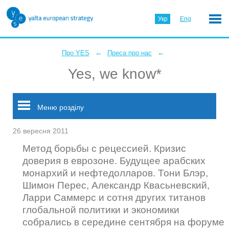
Укр
Eng
←
←
Про YES
Преса про нас
Yes, we know*
Меню розділу
26 вересня 2011
Метод борьбы с рецессией. Кризис
доверия в еврозоне. Будущее арабских
монархий и нефтедолларов. Тони Блэр,
Шимон Перес, Александр Квасьневский,
Ларри Саммерс и сотня других титанов
глобальной политики и экономики
собрались в середине сентября на форуме