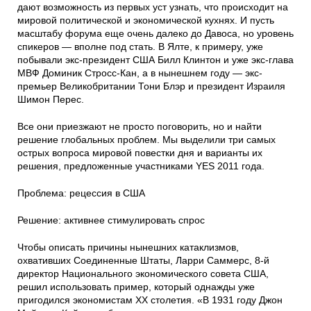
дают возможность из первых уст узнать, что происходит на
мировой политической и экономической кухнях. И пусть
масштабу форума еще очень далеко до Давоса, но уровень
спикеров — вполне под стать. В Ялте, к примеру, уже
побывали экс-президент США Билл Клинтон и уже экс-глава
МВФ Доминик Стросс-Кан, а в нынешнем году — экс-
премьер Великобритании Тони Блэр и президент Израиля
Шимон Перес.
Все они приезжают не просто поговорить, но и найти
решение глобальных проблем. Мы выделили три самых
острых вопроса мировой повестки дня и варианты их
решения, предложенные участниками YES 2011 года.
Проблема: рецессия в США
Решение: активнее стимулировать спрос
Чтобы описать причины нынешних катаклизмов,
охвативших Соединенные Штаты, Ларри Саммерс, 8-й
директор Национального экономического совета США,
решил использовать пример, который однажды уже
пригодился экономистам XX столетия. «В 1931 году Джон