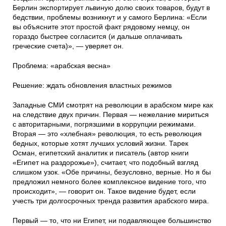
Берлин экспортирует львиную долю своих товаров, будут в
бедствии, проблемы возникнут и у самого Берлина: «Если
вы объясните этот простой факт рядовому немцу, он
гораздо быстрее согласится (и дальше оплачивать
греческие счета)», — уверяет он.
Проблема: «арабская весна»
Решение: ждать обновления властных режимов
Западные СМИ смотрят на революции в арабском мире как
на следствие двух причин. Первая — нежелание мириться
с авторитарными, погрязшими в коррупции режимами.
Вторая — это «хлебная» революция, то есть революция
бедных, которые хотят лучших условий жизни. Тарек
Осман, египетский аналитик и писатель (автор книги
«Египет на раздорожье»), считает, что подобный взгляд
слишком узок. «Обе причины, безусловно, верные. Но я бы
предложил немного более комплексное видение того, что
происходит», — говорит он. Такое видение будет, если
учесть три долгосрочных тренда развития арабского мира.
Первый — то, что ни Египет, ни подавляющее большинство