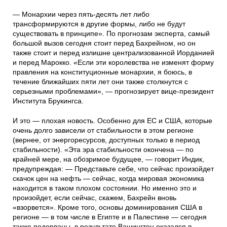
— Монархии через пять-десять лет либо
трансформируются в другие формы, либо не будут
существовать в принципе». По прогнозам эксперта, самый
большой вызов сегодня стоит перед Бахрейном, но он
также стоит и перед излишне централизованной Иорданией
и перед Марокко. «Если эти королевства не изменят форму
правления на конституционные монархии, я боюсь, в
течение ближайших пяти лет они также столкнутся с
серьезными проблемами», — прогнозирует вице-президент
Института Брукингса.
И это — плохая новость. Особенно для ЕС и США, которые
очень долго зависели от стабильности в этом регионе
(вернее, от энергоресурсов, доступных только в период
стабильности). «Эта эра стабильности окончена — по
крайней мере, на обозримое будущее, — говорит Индик,
предупреждая: — Представьте себе, что сейчас произойдет
скачок цен на нефть — сейчас, когда мировая экономика
находится в таком плохом состоянии. Но именно это и
произойдет, если сейчас, скажем, Бахрейн вновь
«взорвется». Кроме того, основы доминирования США в
регионе — в том числе в Египте и в Палестине — сегодня
также подорваны, в результате Вашингтон оказался в