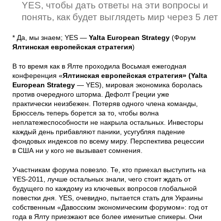
YES, чтобы дать ответы на эти вопросы и
понять, как будет выглядеть мир через 5 лет
* Да, мы знаем; YES —
Yalta European Strategy
(Форум
Ялтинская европейская стратегия
)
В то время как в Ялте проходила Восьмая ежегодная
конференция «
Ялтинская европейская стратегия» (Yalta
European Strategy
— YES), мировая экономика боролась
против очередного шторма. Дефолт Греции уже
практически неизбежен. Потеряв одного члена команды,
Брюссель теперь борется за то, чтобы волна
неплатежеспособности не накрыла остальных. Инвесторы
каждый день прибавляют паники, усугубляя падение
фондовых индексов по всему миру. Перспектива рецессии
в США ни у кого не вызывает сомнения.
Участникам форума повезло. Те, кто приехал выступить на
YES-2011, лучше остальных знали, чего стоит ждать от
будущего по каждому из ключевых вопросов глобальной
повестки дня. YES, очевидно, пытается стать для Украины
собственным «Давосским экономическим форумом»: год от
года в Ялту приезжают все более именитые спикеры. Они