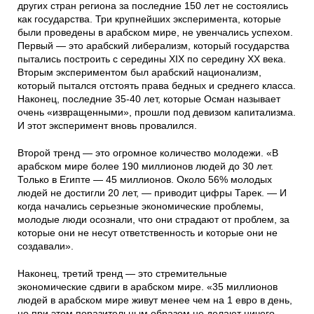
других стран региона за последние 150 лет не состоялись
как государства. Три крупнейших эксперимента, которые
были проведены в арабском мире, не увенчались успехом.
Первый — это арабский либерализм, который государства
пытались построить с середины XIX по середину XX века.
Вторым экспериментом был арабский национализм,
который пытался отстоять права бедных и среднего класса.
Наконец, последние 35-40 лет, которые Осман называет
очень «извращенными», прошли под девизом капитализма.
И этот эксперимент вновь провалился.
Второй тренд — это огромное количество молодежи. «В
арабском мире более 190 миллионов людей до 30 лет.
Только в Египте — 45 миллионов. Около 56% молодых
людей не достигли 20 лет, — приводит цифры Тарек. — И
когда начались серьезные экономические проблемы,
молодые люди осознали, что они страдают от проблем, за
которые они не несут ответственность и которые они не
создавали».
Наконец, третий тренд — это стремительные
экономические сдвиги в арабском мире. «35 миллионов
людей в арабском мире живут менее чем на 1 евро в день,
но при этом поразительным образом не делают ничего,