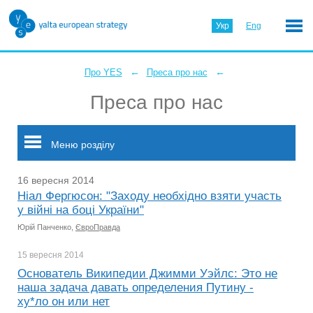
Укр
Eng
←
←
Про YES
Преса про нас
Преса про нас
Меню розділу
16 вересня 2014
Ніал Фергюсон: "Заходу необхідно взяти участь
у війні на боці України"
Юрій Панченко,
ЄвроПравда
15 вересня
2014
Основатель Википедии Джимми Уэйлс: Это не
наша задача давать определения Путину -
ху*ло он или нет