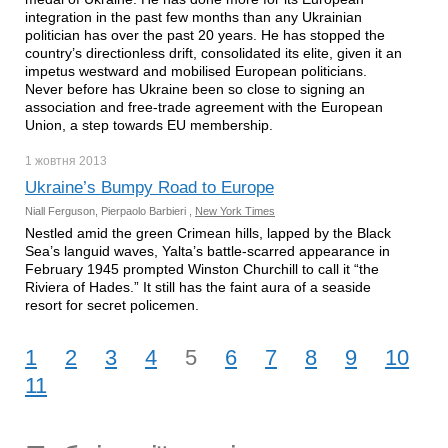
integration in the past few months than any Ukrainian
politician has over the past 20 years. He has stopped the
country’s directionless drift, consolidated its elite, given it an
impetus westward and mobilised European politicians.
Never before has Ukraine been so close to signing an
association and free-trade agreement with the European
Union, a step towards EU membership.
1 жовтня
2013
Ukraine’s Bumpy Road to Europe
Niall Ferguson, Pierpaolo Barbieri ,
New York Times
Nestled amid the green Crimean hills, lapped by the Black
Sea’s languid waves, Yalta’s battle-scarred appearance in
February 1945 prompted Winston Churchill to call it “the
Riviera of Hades.” It still has the faint aura of a seaside
resort for secret policemen.
1
2
3
4
5
6
7
8
9
10
11