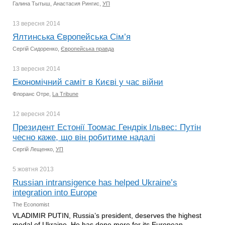
Галина Тытыш, Анастасия Рингис,
УП
13 вересня
2014
Ялтинська Європейська Сім’я
Сергій Сидоренко,
Європейська правда
13 вересня
2014
Економічний саміт в Києві у час війни
Флоранс Отре,
La Tribune
12 вересня
2014
Президент Естонії Тоомас Гендрік Ільвес: Путін
чесно каже, що він робитиме надалі
Сергій Лещенко,
УП
5 жовтня
2013
Russian intransigence has helped Ukraine’s
integration into Europe
The Economist
VLADIMIR PUTIN, Russia’s president, deserves the highest
medal of Ukraine. He has done more for its European