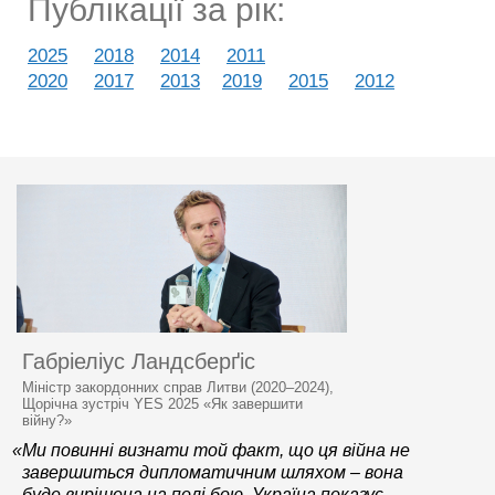
Публікації за рік:
2025
2018
2014
2011
2020
2017
2013
2019
2015
2012
Габріеліус Ландсберґіс
Міністр закордонних справ Литви (2020–2024),
Щорічна зустріч YES 2025 «Як завершити
війну?»
«Ми повинні визнати той факт, що ця війна не
завершиться дипломатичним шляхом – вона
буде вирішена на полі бою. Україна показує