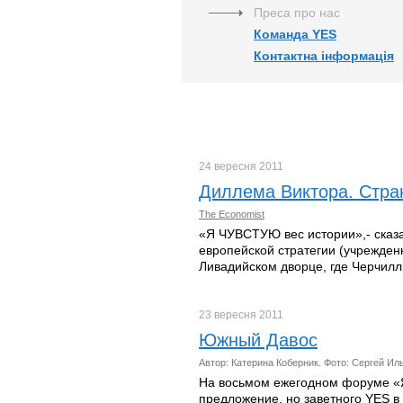
Преса про нас
Команда YES
Контактна інформація
24 вересня
2011
Диллема Виктора. Стра
The Economist
«Я ЧУВСТУЮ вес истории»,- сказ
европейской стратегии (учрежден
Ливадийском дворце, где Черчилл
23 вересня
2011
Южный Давос
Автор: Катерина Коберник. Фото: Сергей Иль
На восьмом ежегодном форуме «Я
предложение, но заветного YES в