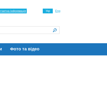
нтактна інформація
Укр
Eng
и
Фото та відео