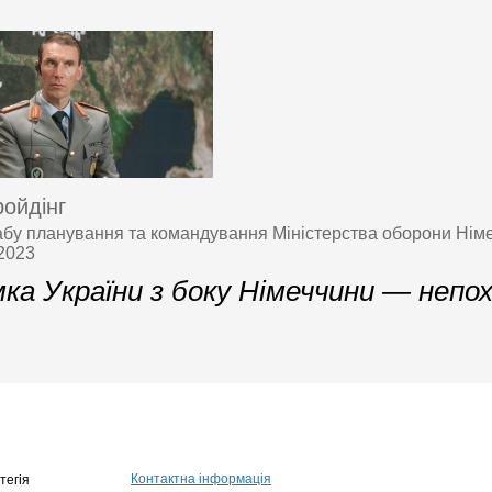
ройдінг
бу планування та командування Міністерства оборони Нім
 2023
ка України з боку Німеччини — непо
Контактна інформація
тегія