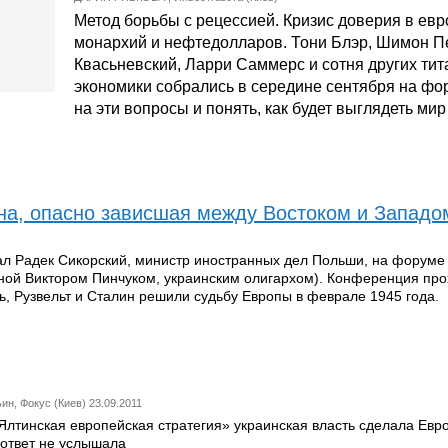
Метод борьбы с рецессией. Кризис доверия в евр
монархий и нефтедолларов. Тони Блэр, Шимон П
Квасьневский, Ларри Саммерс и сотня других тит
экономики собрались в середине сентября на фо
на эти вопросы и понять, как будет выглядеть мир
на, опасно зависшая между Востоком и Западо
ал Радек Сикорский, министр иностранных дел Польши, на форуме
ной Виктором Пинчуком, украинским олигархом). Конференция про
ь, Рузвельт и Сталин решили судьбу Европы в феврале 1945 года.
ин, Фокус (Киев) 23.09.2011
лтинская европейская стратегия» украинская власть сделала Евр
 ответ не услышала