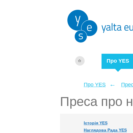
Про YES
←
Про YES
Прес
Преса про 
Історія YES
Наглядова Рада YES