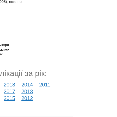
008), еще не
ьнера.
ькими
ых
ікації за рік:
2018
2014
2011
2017
2013
2015
2012