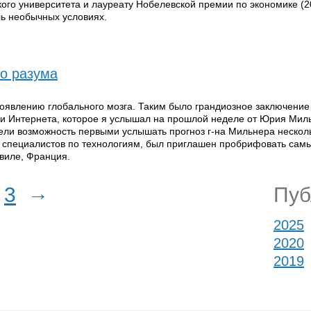
ого университета и лауреату Нобелевской премии по экономике (2
ль необычных условиях.
о разума
 появлению глобального мозга. Таким было грандиозное заключение
и Интернета, которое я услышал на прошлой неделе от Юрия Мил
ли возможность первыми услышать прогноз г-на Мильнера нескол
е специалистов по технологиям, был приглашен пробрифовать сам
виле, Франция.
→
3
Публ
2025
2020
2019