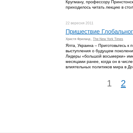
Кругману, профессору Принстонск
приходилось читать лекцию в сто
22 вересня
2011
Пришествие Глобальног
Христя Фриланд ,
The New York Times
Ялта, Украина – Приготовьтесь к
выступления о будущем поколени
Лидеры «большой восьмерки» име
месяцами ранее, когда он в числ
влиятельных политиков мира в До
1
2