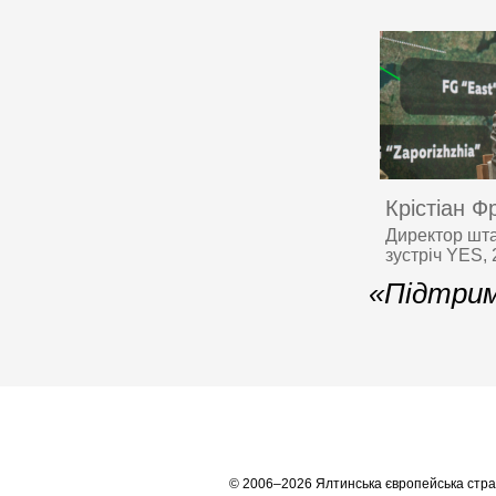
Крістіан Ф
Директор шта
зустріч YES,
«Підтрим
© 2006–2026 Ялтинська європейська стра