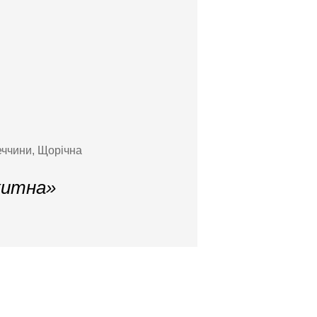
еччини, Щорічна
хитна»