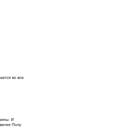
ается во все
аины. И
звития Полу