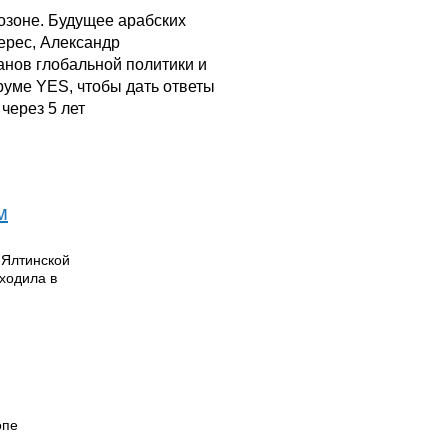
озоне. Будущее арабских
ерес, Александр
анов глобальной политики и
руме YES, чтобы дать ответы
 через 5 лет
м
 Ялтинской
ходила в
опе