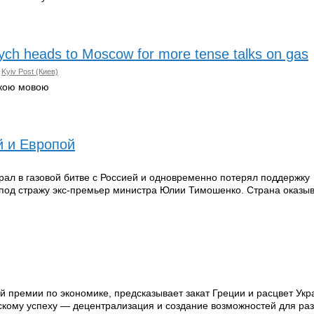
ovych heads to Moscow for more tense talks on gas
,
Kyiv Post (Киев)
ькою мовою
й и Европой
рал в газовой битве с Россией и одновременно потерял поддержку
 под стражу экс-премьер министра Юлии Тимошенко. Страна оказыв
й премии по экономике, предсказывает закат Греции и расцвет Укр
скому успеху — децентрализация и создание возможностей для ра