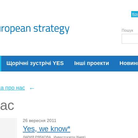
Ко
Пошук
Щорічні зустрічі YES
Інші проекти
Новин
←
а про нас
нас
26 вересня 2011
Yes, we know*
ДАРИЯ РЯБКОВА , Инвестгазета (Киев)