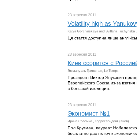
23 вересня
2011
Volatility high as Yanuk
Katya Gorchinskaya and Svitlana Tuchynska 
Ця стаття доступна лише англійс
23 вересня
2011
Киев ссорится с Россие
Эммануэль Гриншпан, Le Temps
Президент Виктор Янукович проиг
Европейского Союза из-за взятия
в большей изоляции.
23 вересня
2011
Экономист №1
Ирина Соломко , Корреспондент (Киев)
Пол Кругман, лауреат Нобелевско
бесплатно дает ключ к экономиче