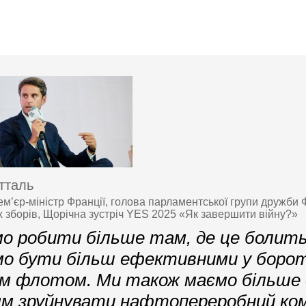
тталь
м’єр-міністр Франції, голова парламентської групи дружби
 зборів, Щорічна зустріч YES 2025 «Як завершити війну?»
о робити більше там, де це болить
о бути більш ефективними у борот
им флотом. Ми також маємо більше
ям зруйнувати нафтопереробний ко