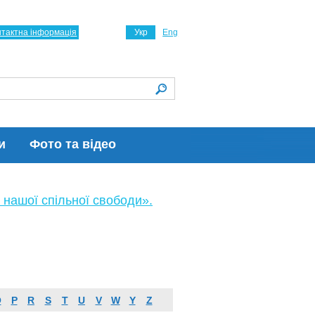
нтактна інформація
Укр
Eng
и
Фото та відео
 нашої спільної свободи».
O
P
R
S
T
U
V
W
Y
Z