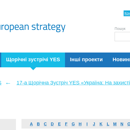
Ко
Пошук
Щорічні зустрічі YES
Інші проекти
Новин
←
S
17-а Щорічна Зустріч YES «Україна: На захисті
A
B
C
D
E
F
G
H
I
J
K
L
M
N