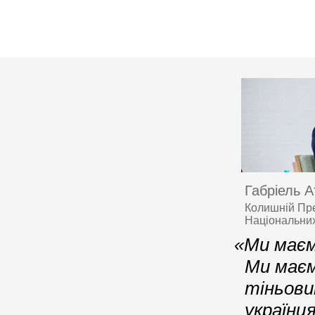
Габріель А
Колишній Пре
Національних
«Ми маєм
Ми маєм
тіньов
українц