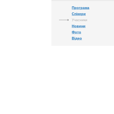
Програма
Спікери
Учасники
Новини
Фото
Відео