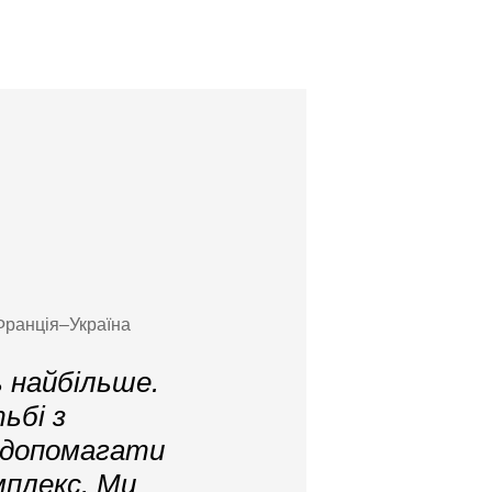
 Франція–Україна
 найбільше.
ьбі з
 допомагати
мплекс. Ми