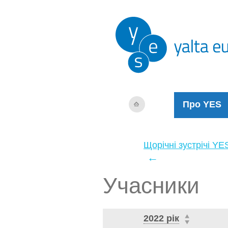
Про YES
Щорічні зустрічі YE
←
Учасники
2022 рік