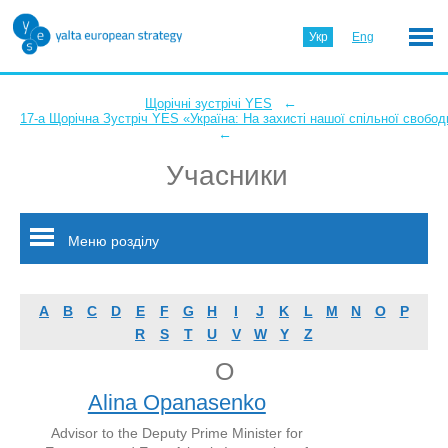
Укр
Eng
←
Щорічні зустрічі YES
17-а Щорічна Зустріч YES «Україна: На захисті нашої спільної свобод
←
Учасники
Меню розділу
A
B
C
D
E
F
G
H
I
J
K
L
M
N
O
P
R
S
T
U
V
W
Y
Z
O
Alina Opanasenko
Advisor to the Deputy Prime Minister for