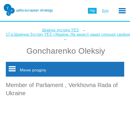
Укр
Eng
←
Щорічні зустрічі YES
17-а Щорічна Зустріч YES «Україна: На захисті нашої спільної свобод
←
Goncharenko Oleksiy
Меню розділу
Member of Parliament , Verkhovna Rada of
Ukraine