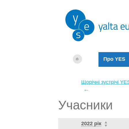
Про YES
Щорічні зустрічі YE
←
Учасники
2022 рік