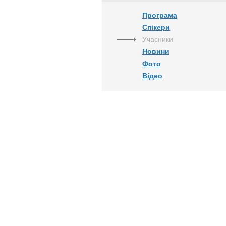
Програма
Спікери
Учасники
Новини
Фото
Відео