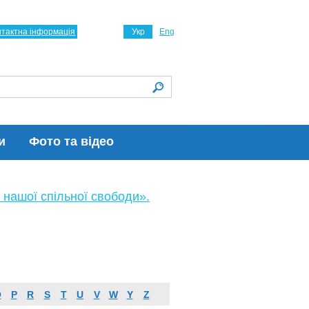
нтактна інформація
Укр
Eng
и
Фото та відео
 нашої спільної свободи».
O
P
R
S
T
U
V
W
Y
Z