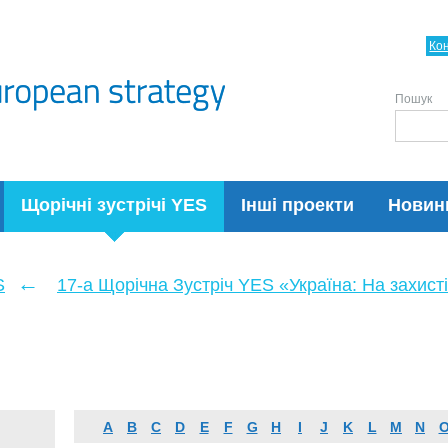
Ко
Пошук
Щорічні зустрічі YES
Інші проекти
Новин
←
S
17-а Щорічна Зустріч YES «Україна: На захисті
A
B
C
D
E
F
G
H
I
J
K
L
M
N