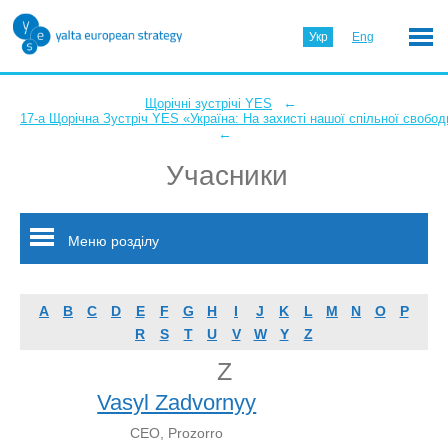
Укр
Eng
←
Щорічні зустрічі YES
17-а Щорічна Зустріч YES «Україна: На захисті нашої спільної свобод
←
Учасники
Меню розділу
A
B
C
D
E
F
G
H
I
J
K
L
M
N
O
P
R
S
T
U
V
W
Y
Z
Z
Vasyl Zadvornyy
CEO, Prozorro