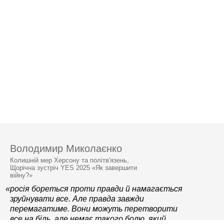
Володимир Миколаєнко
Колишній мер Херсону та політв'язень,
Щорічна зустріч YES 2025 «Як завершити
війну?»
«росія бореться проти правди й намагається
зруйнувати все. Але правда завжди
перемагатиме. Вони можуть перетворити
все на біль, але немає такого болю, який