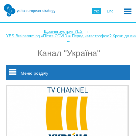
Укр
Eng
←
Щорічні зустрічі YES
YES Brainstorming «Після COVID = Перед катастрофою? Кроки до ви
←
Канал "Україна"
Меню розділу