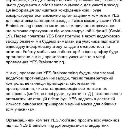
цього документа є обов'язковою умовою для участі в заході.
Ця інформація залишиться конфіденційною і буде
використовуватися виключно організаційним комітетом YES
для підготовки санітарних заходів. Також кожен учасник YES
Brainstorming повинен мати поліс медичного страхування,
що включає страхування від коронавирусной інфекції (Covid-
19). Перед початком YES Brainstorming в якості додаткового
заходу безпеки ми будемо вимагати від учасників підписати
відповідну інформовану згоду та здати експрес-тест на
антиген. Роботу мобільних лабораторій згідно графіку буде
організовано в місці проживання учасників та в місці
проведення YES Brainstorming.
У місці проведення YES Brainstorming будуть реалізовані
додаткові протиепідемічні заходи, такі як температурний
контроль, вентиляція приміщень, систематичні
провітрювання, чистка та дезінфекція всіх контактних
поверхонь (меблі, дверні ручки, туалети і т. Д.), встановлення
автоматичних станцій гігієни рук. YES надасть в достатній
кількості одноразові тришарові медичні маски для обличчя
всім учасникам.
Організаційний комітет YES люб'язно просить всіх учасників
під час YES Brainstorming дотримуватися стандартних