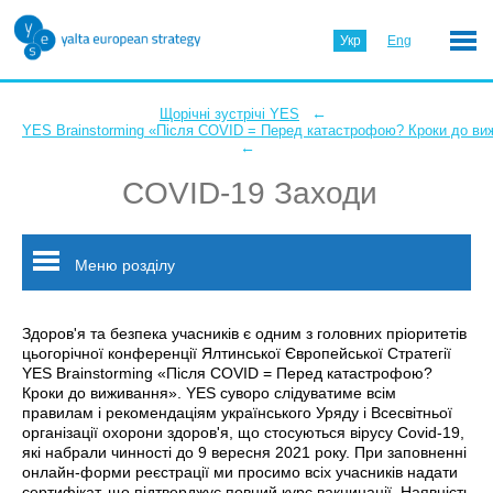
Укр
Eng
←
Щорічні зустрічі YES
YES Brainstorming «Після COVID = Перед катастрофою? Кроки до ви
←
COVID-19 Заходи
Меню розділу
Здоров'я та безпека учасників є одним з головних пріоритетів
цьогорічної конференції Ялтинської Європейської Стратегії
YES Brainstorming «Після COVID = Перед катастрофою?
Кроки до виживання». YES суворо слідуватиме всім
правилам і рекомендаціям українського Уряду і Всесвітньої
організації охорони здоров'я, що стосуються вірусу Covid-19,
які набрали чинності до 9 вересня 2021 року. При заповненні
онлайн-форми реєстрації ми просимо всіх учасників надати
сертифікат, що підтверджує повний курс вакцинації. Наявність