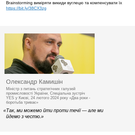
Brainstorming виміряти викиди вуглецю та компенсувати їх
https://bit.ly/38CX3zg
Олександр Камишін
Міністр з питань стратегічних галузей
промисловості України, Спеціальна зустріч
YES у Києві, 24 лютого 2024 року «Два роки -
боротьба триває»
«Так, ми можемо йти проти течії — але ми
йдемо з честю.»