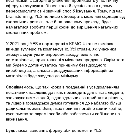
нестійкими. Сьогодні ці уявлення проникають у політичну
сферу та змушують бізнес-кола й суспільство в цілому
переосмислити свій звичний спосіб існування. Тому, під час
Brainstorming, YES не лише обговорить можливії сценарії від
екологічних ризиків, але й на власному прикладі буде
намагатися зробити перші кроки до вирішення нагальних
екологічних проблем.
У 2021 році YES в партнерстві з KPMG Ukraine вимірює
викиди вуглецю та компенсує їх. Усі страви, які учасники
зможуть скуштувати впродовж заходу, виключно
вегетаріанські, приготовлені з місцевих продуктів. Окрім того,
ми будемо дотримуватись принциму безвідходного
виробництва, а кількість роздрукованих інформаційних
матеріалів буде зведена до мінімуму.
Сподіваємось, що такі кроки в поєднанні з усвідомленням
негативних наслідків, до яких призводить діяльність людини,
заохочуватиме людей, відповідальних за прийняття рішень,
та лідерів громадської думки готуватися до набагато більш
радикальних змін. Змін, яких повинні негайно вжити країни,
суспільство та окремі особи аби забезпечити собі шанс на
виживання.
Будь ласка, заповніть форму аби допомогти YES