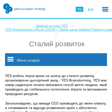
Укр
Eng
←
Щорічні зустрічі YES
YES Brainstorming «Після COVID = Перед катастрофою? Кроки до ви
←
Сталий розвиток
Меню розділу
YES робить перші кроки на шляху до сталого розвитку,
організовуючи цьогорічний захід - YES Brainstorming. YES має
намір надихнути почати змінювати спосіб життя людини, який
призводить до глобального потепління, втрати та виснаження
природних ресурсів.
Загальновідомо, що викиди СО2 призводять до зміни клімату,
а споживання та відходи розвинених країн є абсолютно